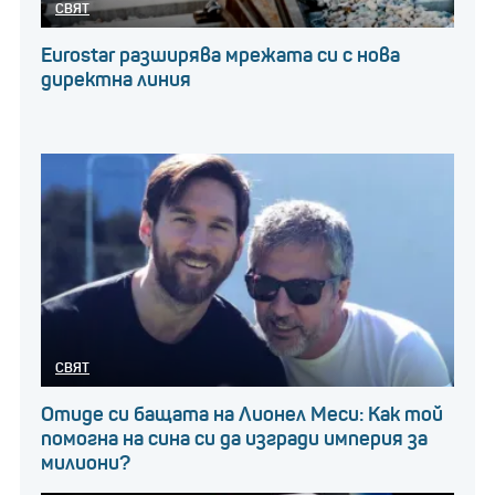
СВЯТ
Eurostar разширява мрежата си с нова
директна линия
СВЯТ
Отиде си бащата на Лионел Меси: Как той
помогна на сина си да изгради империя за
милиони?