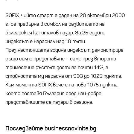
SOFIX, чийто старт е даден на 20 октомври 2000
г., се превърна в символ на развитието на
българския капиталов пазар. За 25 години
индексът е нараснал над 10 пъти.
През настоящата година индексът демонстрира
също силно представяне – само през второто
тримесечие ръстът достига почти 14%, а
стойността му нарасна от 903 до 1025 пункта.
Към момента SOFIX вече е на ниво 1075 пункта,
което поставя България сред най-добре
представящите се пазари в региона.
Последвайте businessnovinite.bg