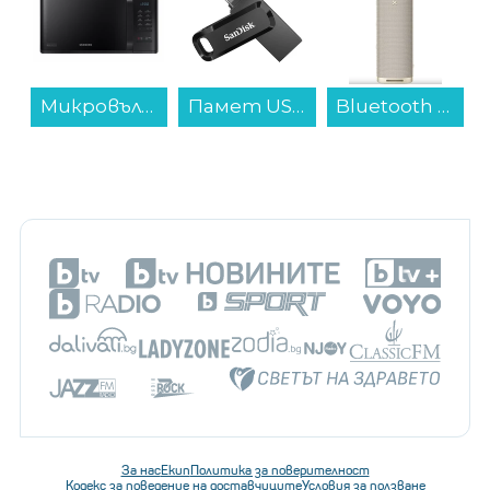
Микровълнова фурна Samsung MS23K3513AK/OL , 23 Литри, 800 W...
Памет USB SanDisk Ultra Dual USB-C/USB 3.1 64GB SDDDC3-064G-G46...
Bluetooth колонка Xiaomi Sound Outdoor Gold S29H-GL QBH4370GL...
За нас
Екип
Политика за поверителност
Кодекс за поведение на доставчиците
Условия за ползване