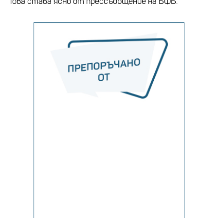
Това става ясно от прессъобщение на БФБ.