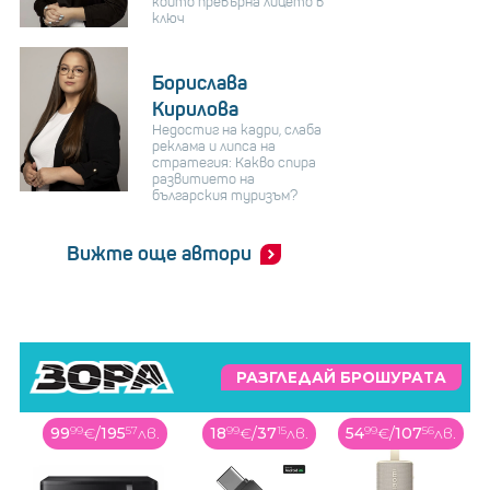
който превърна лицето в
ключ
Борислава
Кирилова
Недостиг на кадри, слаба
реклама и липса на
стратегия: Какво спира
развитието на
българския туризъм?
Вижте още автори
РАЗГЛЕДАЙ БРОШУРАТА
99
99
€
/
195
57
лв.
18
99
€
/
37
15
лв.
54
99
€
/
107
56
лв.