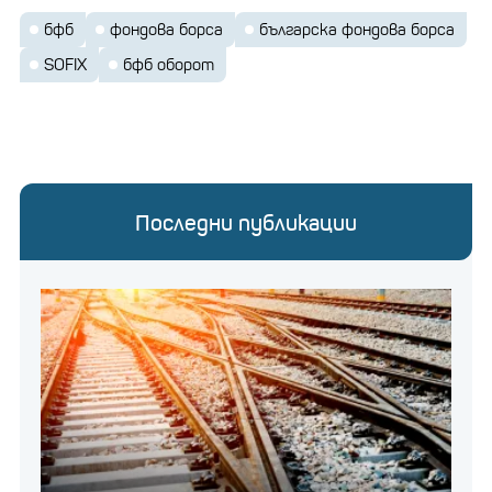
бфб
фондова борса
българска фондова борса
SOFIX
бфб оборот
Последни публикации