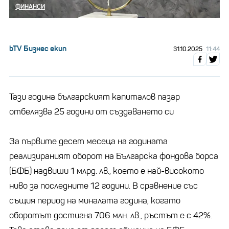
ФИНАНСИ
bTV Бизнес екип
31.10.2025
11:44
Тази година българският капиталов пазар
отбелязва 25 години от създаването си
За първите десет месеца на годината
реализираният оборот на Българска фондова борса
(БФБ) надвиши 1 млрд. лв., което е най-високото
ниво за последните 12 години. В сравнение със
същия период на миналата година, когато
оборотът достигна 706 млн. лв., ръстът е с 42%.