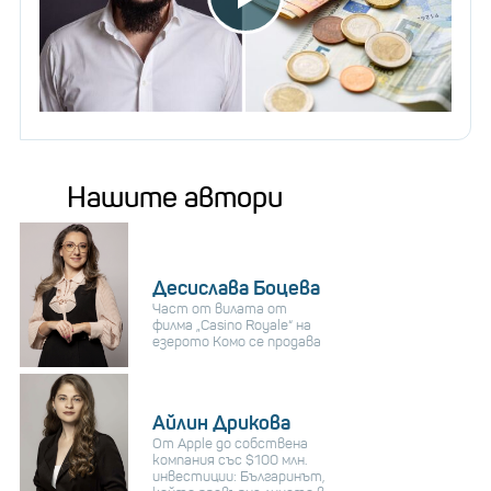
Нашите автори
Десислава Боцева
Част от вилата от
филма „Casino Royale“ на
езерото Комо се продава
Айлин Дрикова
От Apple до собствена
компания със $100 млн.
инвестиции: Българинът,