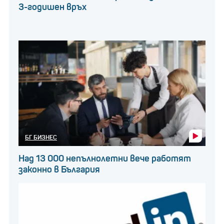
на САЩ, Европейската централна банка и
3-годишен връх
други големи централни банки излязоха с
изявления, за да успокоят пазарите
, които
бяха поразени от банкова криза, която започна с
колапса на две регионални американски банки по-
рано този месец.
ЕЦБ отново повиши
лихвите
БГ БИЗНЕС
Над 13 000 непълнолетни вече работят
законно в България
S&P 500 и Nasdaq се
Фючърсите на
повишиха с по 0,4%,
и двата върнаха някои