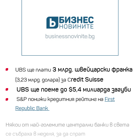
3 млрд. швейцарски франка
UBS ще плати
redit Suisse
(3,23 млрд. долара) за C
UBS ще поеме до $5,4 милиарда загуби
S&P понижи кредитния рейтинг на
First
Republic Bank
Някои от най-големите централни банки в света
се събраха в неделя, за да спрат