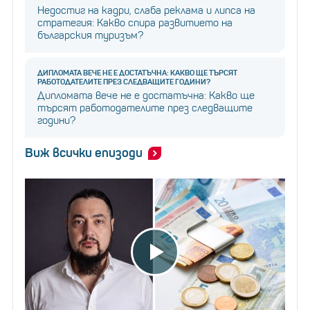
Недостиг на кадри, слаба реклама и липса на
стратегия: Какво спира развитието на
българския туризъм?
Снимка: Istock.com
ДИПЛОМАТА ВЕЧЕ НЕ Е ДОСТАТЪЧНА: КАКВО ЩЕ ТЪРСЯТ
РАБОТОДАТЕЛИТЕ ПРЕЗ СЛЕДВАЩИТЕ ГОДИНИ?
Дипломата вече не е достатъчна: Какво ще
търсят работодателите през следващите
ова е исторически ден в Швейцария и
„Т
години?
ден,
честно казано, надявахме се, че няма да дойде“,
Виж всички епизоди
каза председателят на UBS Колм Келехер пред
анализатори по време на конферентен разговор.
„Бих искал да стане ясно, че въпреки че не сме
инициирали дискусии, ние вярваме, че тази сделка е
финансово привлекателна за акционерите на UBS“,
каза Келехър.
Защо SVB и Signature Bank