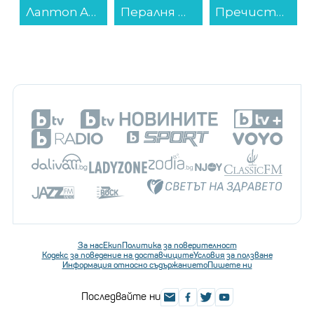
Лаптоп Apple MacBook Neo 13" 512GB Citrus mhfe4 , 13.00 , 512 , 8 , Apple A18 Pro 5 Core GPU , Apple A18 Pro 6 Core , Mac OS...
Пералня Whirlpool WPM 911W ADS EE , 1400 об./мин., 9.00 kg, A , Бял...
Пречиствател Finlux FAP-8091UZI , 73 W...
За нас
Екип
Политика за поверителност
Кодекс за поведение на доставчиците
Условия за ползване
Информация относно съдържанието
Пишете ни
Последвайте ни