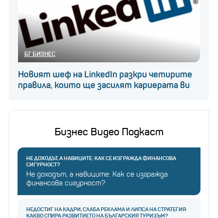
предишни печалби. Нова Зеландия се понижи на
отваряне, а австралийските акции (.AXJO)
отвориха със загуба от 0,5%. Доларът-убежище
загуби позиции спрямо стерлинга и еврото, но се
БГ БИЗНЕС
повиши спрямо йената.
Новият шеф на LinkedIn разкри четирите
правила, които ще засилят кариерата ви
Натискът върху UBS помогна за
сключването на сделката в неделя
Бизнес Видео Подкаст
НЕ ДОХОДЪТ, А НАВИЦИТЕ: КАК СЕ ИЗГРАЖДА ФИНАНСОВА
СИГУРНОСТ?
Не доходът, а навиците: Как се изгражда
финансова сигурност?
НЕДОСТИГ НА КАДРИ, СЛАБА РЕКЛАМА И ЛИПСА НА СТРАТЕГИЯ:
КАКВО СПИРА РАЗВИТИЕТО НА БЪЛГАРСКИЯ ТУРИЗЪМ?