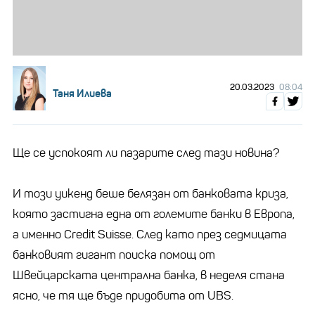
20.03.2023
08:04
Таня Илиева
Ще се успокоят ли пазарите след тази новина?
И този уикенд беше белязан от банковата криза,
която застигна една от големите банки в Европа,
а именно Credit Suisse. След като през седмицата
банковият гигант поиска помощ от
Швейцарската централна банка, в неделя стана
ясно, че тя ще бъде придобита от UBS.