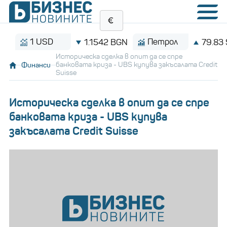
1 USD
Петрол
1.1542 BGN
79.83 $/б
Историческа сделкa в опит да се спре
Финанси
банковата криза - UBS купува закъсалата Credit
Suisse
Историческа сделкa в опит да се спре
банковата криза - UBS купува
закъсалата Credit Suisse