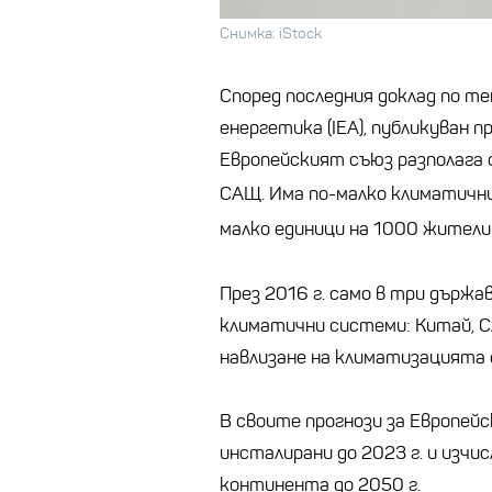
Снимка: iStock
Според последния доклад по т
енергетика (IEA), публикуван пр
Европейският съюз разполага 
САЩ. Има по-малко климатични
малко единици на 1000 жител
През 2016 г. само в три държ
климатични системи: Китай, С
навлизане на климатизацията 
В своите прогнози за Европейс
инсталирани до 2023 г. и изчис
континента до 2050 г.