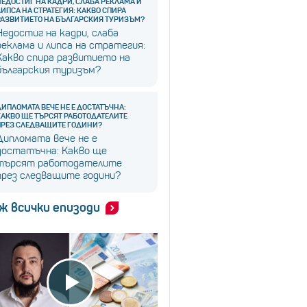
НЕДОСТИГ НА КАДРИ, СЛАБА РЕКЛАМА И
ЛИПСА НА СТРАТЕГИЯ: КАКВО СПИРА
РАЗВИТИЕТО НА БЪЛГАРСКИЯ ТУРИЗЪМ?
Недостиг на кадри, слаба
реклама и липса на стратегия:
Какво спира развитието на
българския туризъм?
ДИПЛОМАТА ВЕЧЕ НЕ Е ДОСТАТЪЧНА:
КАКВО ЩЕ ТЪРСЯТ РАБОТОДАТЕЛИТЕ
ПРЕЗ СЛЕДВАЩИТЕ ГОДИНИ?
Дипломата вече не е
достатъчна: Какво ще
търсят работодателите
през следващите години?
ж всички епизоди