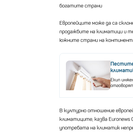
богатите страни
Европейците може да са склон
продажбите на климатици и т
южните страни на континент
Пестите
климатик
Екип инжен
отговорят
В културно отношение европе
климатиците, казва Euronews G
употребата на климатик непре