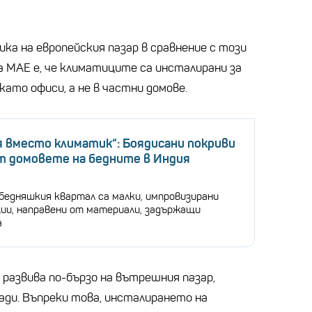
ка на европейския пазар в сравнение с този
а МАЕ е, че климатиците са инсталирани за
като офиси, а не в частни домове.
я вместо климатик“: Боядисани покриви
т домовете на бедните в Индия
бедняшкия квартал са малки, импровизирани
ии, направени от материали, задържащи
а
 развива по-бързо на вътрешния пазар,
ди. Въпреки това, инсталирането на