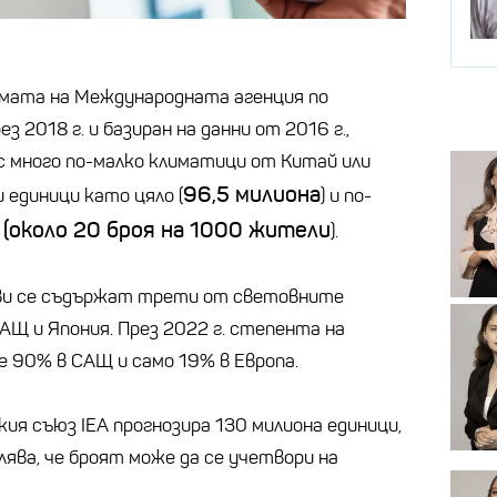
емата на Международната агенция по
ез 2018 г. и базиран на данни от 2016 г.,
с много по-малко климатици от Китай или
96,5 милиона
 единици като цяло (
) и по-
(около 20
броя на 1000 жители
и
).
ави се съдържат трети от световните
АЩ и Япония. През 2022 г. степента на
е 90% в САЩ и само 19% в Европа.
кия съюз IEA прогнозира 130 милиона единици,
лява, че броят може да се учетвори на