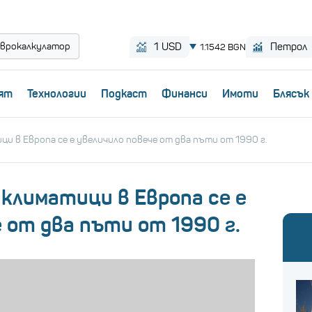
врокалкулатор
ят
Технологии
Пoдкаст
Финанси
Имоти
Блясък
и в Европа се е увеличило повече от два пъти от 1990 г.
климатици в Европа се е
 от два пъти от 1990 г.