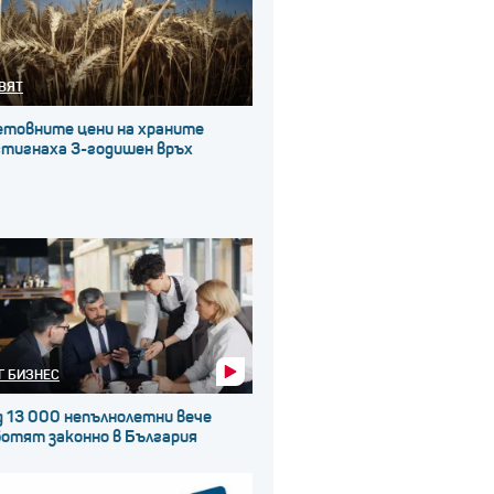
ВЯТ
етовните цени на храните
стигнаха 3-годишен връх
Г БИЗНЕС
д 13 000 непълнолетни вече
ботят законно в България