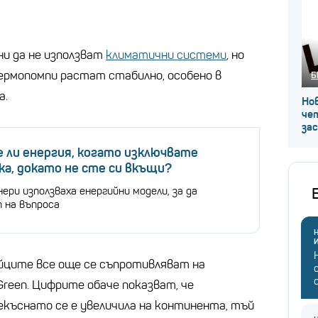
ни да не използват
климатични системи
, но
ермопомпи растат стабилно, особено в
Б
а.
Нов
че
за
 ли енергия, когато изключвате
а, докато не сте си вкъщи?
ери използваха енергийни модели, за да
 на въпроса
Н
йците все още се съпротивляват на
reen. Цифрите обаче показват, че
къснато се е увеличила на континента, тъй