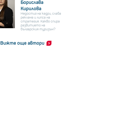
Борислава
Кирилова
Недостиг на кадри, слаба
реклама и липса на
стратегия: Какво спира
развитието на
българския туризъм?
Вижте още автори