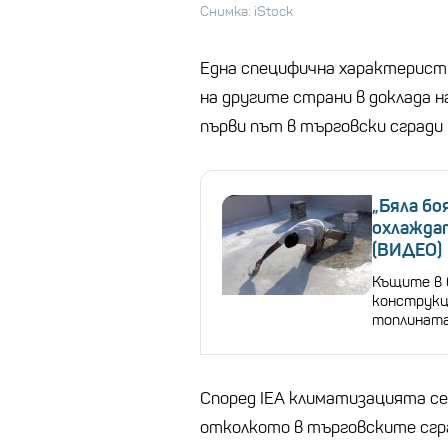
Снимка: iStock
Една специфична характеристи
на другите страни в доклада н
първи път в търговски сгради 
„Бяла бо
охлажда
(ВИДЕО)
Къщите в 
конструкц
топлинат
Според IEA климатизацията се
отколкото в търговските сгра