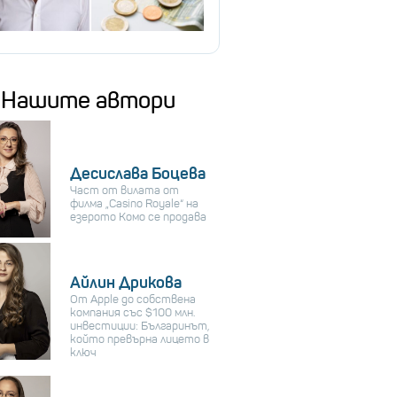
Нашите автори
Десислава Боцева
Част от вилата от
филма „Casino Royale“ на
езерото Комо се продава
Айлин Дрикова
От Apple до собствена
компания със $100 млн.
инвестиции: Българинът,
който превърна лицето в
ключ