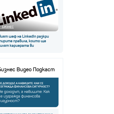
Г БИЗНЕС
ият шеф на LinkedIn разкри
тирите правила, които ще
силят кариерата ви
Бизнес Видео Подкаст
Е ДОХОДЪТ, А НАВИЦИТЕ: КАК СЕ
ИЗГРАЖДА ФИНАНСОВА СИГУРНОСТ?
Не доходът, а навиците: Как
се изгражда финансова
сигурност?