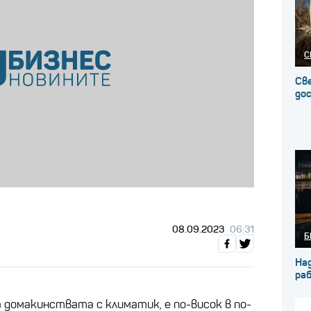
С
Св
до
08.09.2023
06:31
Б
На
ра
а домакинствата с климатик, е по-висок в по-