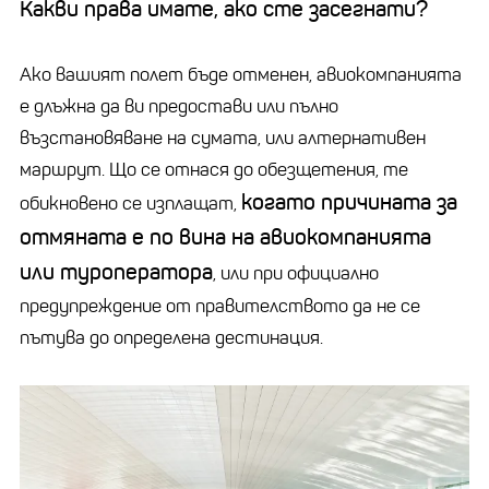
Какви права имате, ако сте засегнати?
Ако вашият полет бъде отменен, авиокомпанията
е длъжна да ви предостави или пълно
възстановяване на сумата, или алтернативен
маршрут. Що се отнася до обезщетения, те
когато причината за
обикновено се изплащат,
отмяната е по вина на авиокомпанията
или туроператора
, или при официално
предупреждение от правителството да не се
пътува до определена дестинация.