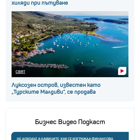
хиляди при пътуване
СВЯТ
Луксозен остров, известен като
„Турските Малдиви“, се продава
Бизнес Видео Подкаст
НЕ ДОХОДЪТ, А НАВИЦИТЕ: КАК СЕ ИЗГРАЖДА ФИНАНСОВА