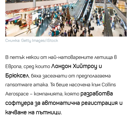
Снимка: Getty Images/iStock
В петък някои от най-натоварените летища в
Лондон Хийтроу и
Европа, сред които
Брюксел
, бяха засегнати от предполагаема
ransomware атака. Тя беше насочена към Collins
разработва
Aerospace – компанията, която
софтуера за автоматична регистрация и
качване на пътници.