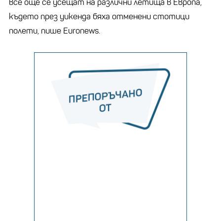
все още се усещат на различни летища в Европа,
където през уикенда бяха отменени стотици
полети, пише Euronews.