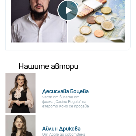
Нашите автори
Десислава Боцева
Част от вилата от
филма „Casino Royale“ на
езерото Комо се продава
Айлин Дрикова
От Apple до собствена