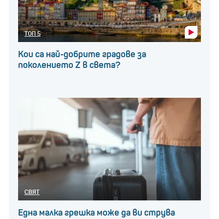
ТОП 5
Кои са най-добрите градове за
поколението Z в света?
СВЯТ
Една малка грешка може да ви струва