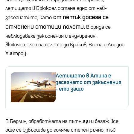
летището в Брюксел остана едно от най-
от петък досега са
засегнатите, като
отменени стотици полети.
В сряда се
наблюдаваха закъснения и анулирания,
включително на полети до Краков, Виена и Лондон
Хийтроу.
Летището в Атина е
засегнато от закъснения
- ето защо
В Берлин, обработката на пътници и багаж все
още се извършва до голяма степен ръчно, тъй