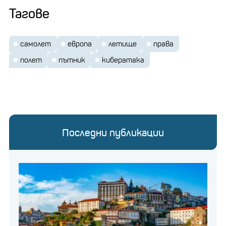
Тагове
самолет
европа
летище
права
полет
пътник
кибератака
Последни публикации