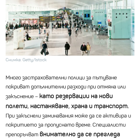
Снимка: Getty/Istock
Много застрахователни полици за пътуване
покриват допълнителни разходи при отмяна или
като резервации на нови
закъснение –
полети, настаняване, храна и транспорт.
При закъснели заминавания може да се активира и
покритието за пропуснато време. Специалисти
внимателно да се прегледа
препоръчват