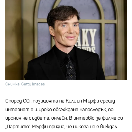
Снимка: Getty Images
Според GQ , позицията на Килиън Мърфи срещу
интернет е широко обсъждана напоследък, по
ирония на съдбата, онлайн. В интервю за филма си
„Партито“, Мърфи призна, че никога не е виждал