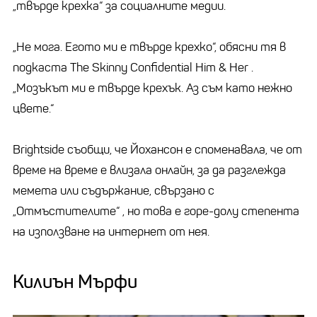
„твърде крехка“ за социалните медии.
„Не мога. Егото ми е твърде крехко“, обясни тя в
подкаста The Skinny Confidential Him & Her .
„Мозъкът ми е твърде крехък. Аз съм като нежно
цвете.“
Brightside съобщи, че Йохансон е споменавала, че от
време на време е влизала онлайн, за да разглежда
мемета или съдържание, свързано с
„Отмъстителите“ , но това е горе-долу степента
на използване на интернет от нея.
Килиън Мърфи