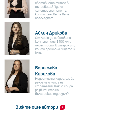
световната титла в
съкровище! Пуска
лимитирана монета,
която феновете вече
преследват
Айлин Дрикова
От Apple до собствена
компания със $100 млн.
инвестиции: Българинът,
който превърна лицето в
ключ
Борислава
Кирилова
Недостиг на кадри, слаба
реклама и липса на
стратегия: Какво спира
развитието на
българския туризъм?
Вижте още автори