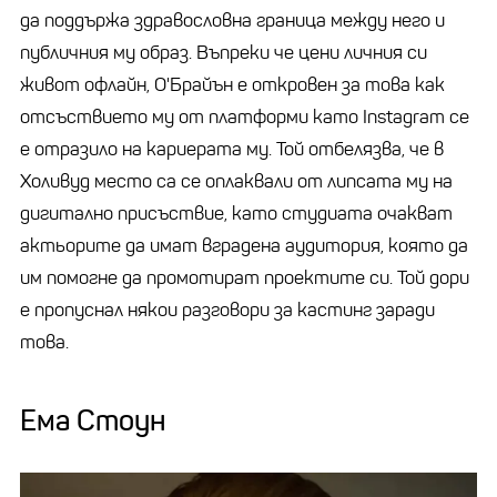
да поддържа здравословна граница между него и
публичния му образ. Въпреки че цени личния си
живот офлайн, О'Брайън е откровен за това как
отсъствието му от платформи като Instagram се
е отразило на кариерата му. Той отбелязва, че в
Холивуд место са се оплаквали от липсата му на
дигитално присъствие, като студиата очакват
актьорите да имат вградена аудитория, която да
им помогне да промотират проектите си. Той дори
е пропуснал някои разговори за кастинг заради
това.
Ема Стоун