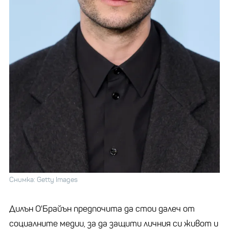
Снимка: Getty Images
Дилън О'Брайън предпочита да стои далеч от
социалните медии, за да защити личния си живот и