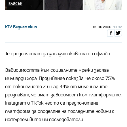
БЛЯСЪК
bTV Бизнес екип
05.06.2026
10:32
Те предпочитат да запазят живота си офлайн
Зависимостта към социалните мрежи засяга
милиарди хора. Проучванее показва, че около 75%
от поконелието Z и над 44% от милениалите
рризнават, че имат зависимост към платформите.
Instagram и TikTok често са предпочитана
платформа за споделяне на последните новини с
нетърпеливите им последователи.