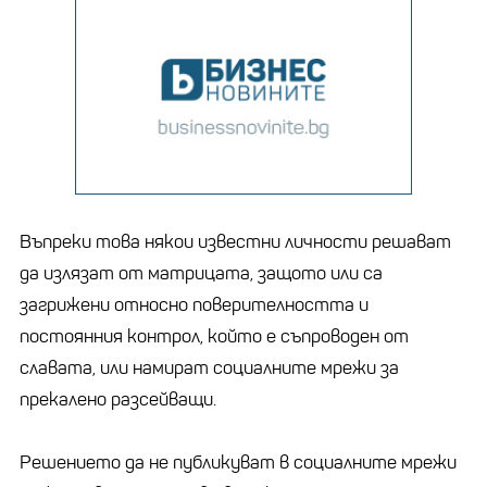
Въпреки това някои известни личности решават
да излязат от матрицата, защото или са
загрижени относно поверителността и
постоянния контрол, който е съпроводен от
славата, или намират социалните мрежи за
прекалено разсейващи.
Решението да не публикуват в социалните мрежи