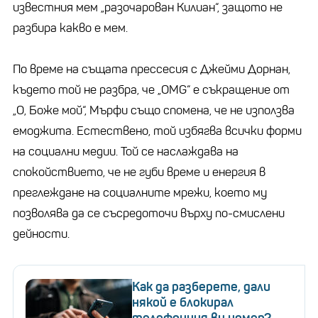
известния мем „разочарован Килиан“, защото не
разбира какво е мем.
По време на същата прессесия с Джейми Дорнан,
където той не разбра, че „OMG“ е съкращение от
„О, Боже мой“, Мърфи също спомена, че не използва
емоджита. Естествено, той избягва всички форми
на социални медии. Той се наслаждава на
спокойствието, че не губи време и енергия в
преглеждане на социалните мрежи, което му
позволява да се съсредоточи върху по-смислени
дейности.
Как да разберете, дали
някой е блокирал
телефонния ви номер?