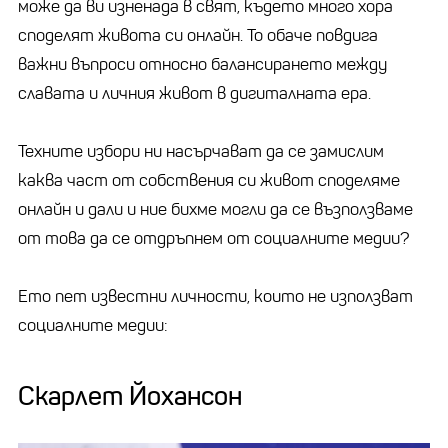
може да ви изненада в свят, където много хора
споделят живота си онлайн. То обаче повдига
важни въпроси относно балансирането между
славата и личния живот в дигиталната ера.
Техните избори ни насърчават да се замислим
каква част от собствения си живот споделяме
онлайн и дали и ние бихме могли да се възползваме
от това да се отдръпнем от социалните медии?
Ето пет известни личности, които не използват
социалните медии:
Скарлет Йохансон