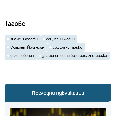
Тагове
знаменитости
социални медии
Скарлет Йохансън
социлани мрежи
дилон обраян
знаменитости без социални мрежи
Последни публикации