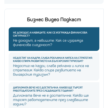
Бизнес Видео Подкаст
НЕ ДОХОДЪТ, А НАВИЦИТЕ: КАК СЕ ИЗГРАЖДА ФИНАНСОВА
СИГУРНОСТ?
Не доходът, а навиците: Как се изгражда
финансова сигурност?
НЕДОСТИГ НА КАДРИ, СЛАБА РЕКЛАМА И ЛИПСА НА СТРАТЕГИЯ:
КАКВО СПИРА РАЗВИТИЕТО НА БЪЛГАРСКИЯ ТУРИЗЪМ?
Недостиг на кадри, слаба реклама и липса на
стратегия: Какво спира развитието на
българския туризъм?
ДИПЛОМАТА ВЕЧЕ НЕ Е ДОСТАТЪЧНА: КАКВО ЩЕ ТЪРСЯТ
РАБОТОДАТЕЛИТЕ ПРЕЗ СЛЕДВАЩИТЕ ГОДИНИ?
Дипломата вече не е достатъчна: Какво ще
търсят работодателите през следващите
години?