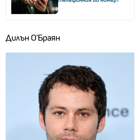
Дилън О’Браян