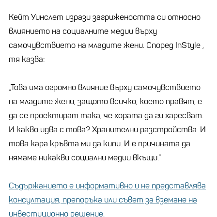
Кейт Уинслет изрази загрижеността си относно
влиянието на социалните медии върху
самочувствието на младите жени. Според InStyle ,
тя казва:
„Това има огромно влияние върху самочувствието
на младите жени, защото всичко, което правят, е
да се проектират така, че хората да ги харесват.
И какво идва с това? Хранителни разстройства. И
това кара кръвта ми да кипи. И е причината да
нямаме никакви социални медии вкъщи.“
Съдържанието е информативно и не представлява
консултация, препоръка или съвет за вземане на
инвестиционно решение.