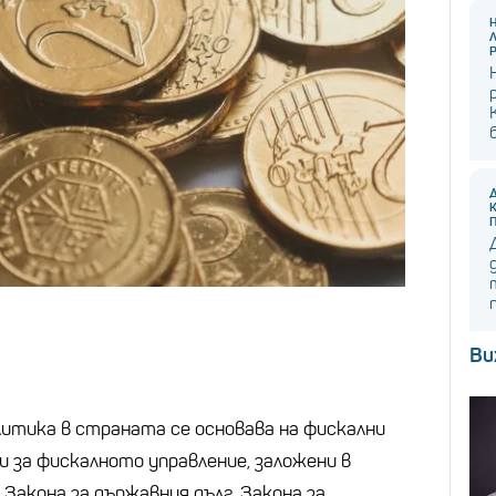
Ви
итика в страната се основава на фискални
и за фискалното управление, заложени в
 Закона за държавния дълг, Закона за