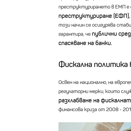
преструктурирането в ЕМП е 
преструктуриране (ЕФП),
този начин се осигурява стаб
публични сред
гарантира, че
спасяване на банки.
Фискална политика 
Освен на национално, на европ
регулаторни мерки, които слу
разхлабване на фискалнат
финансова криза от 2008 - 201