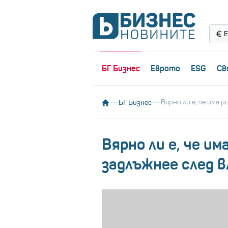
Е
БГ Бизнес
Еврото
ESG
Св
БГ Бизнес
Вярно ли е, че има 
Вярно ли е, че и
задлъжнее след 