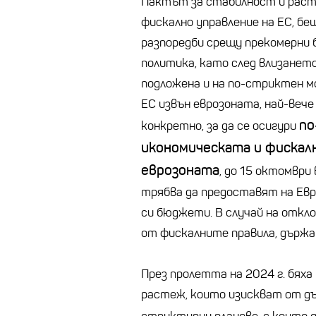
Пактът за стабилност и раст
фискално управление на ЕС, бе
разпоредби срещу прекомерни
политика, като след влизанет
подложена и на по-стриктен м
ЕС извън еврозоната, най-веч
по
конкретно, за да се осигури
икономическата и фиска
еврозоната
, до 15 октомвр
трябва да предоставят на Ев
си бюджети. В случай на отк
от фискалните правила, държа
През пролетта на 2024 г. бяха
растеж, които изискват от д