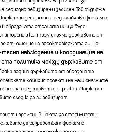
еж, който представлява рамката за
ше сериозно ревизиран и засилен. Той съдържа
 бюджетни дефицити и неустойчива фискална
о в еврозоната страната ни ще бъде
ониторинг и контрол, спрямо държавите от
е по отношение на проектобюджета си. По-
-тясно наблюдение и координация на
лната политика между държавите от
и всяка година държавите от еврозоната
ропейската комисия проекти на националните
лонение на представените проектобюджети
вите следва да ги ревизират.
 приети промени в Пакта за стабилност и
ържавите да разработват фискално-
поддържането на