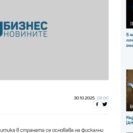
Т
5 н
ли
он
30.10.2025
06:00
Б
Къ
(А
итика в страната се основава на фискални