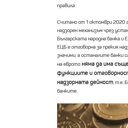
правила
Считано от 1 октомври 2020 г.
надзорен механизъм чрез уст
Българската народна банка и 
ЕЦБ е отговорна за прекия над
значими, а останалите банки с
няма да има същ
на еврото
функциите и отговорнос
надзорната дейност
, т.е.
банките.