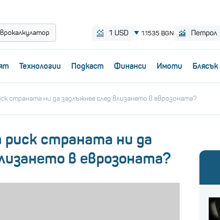
врокалкулатор
ят
Технологии
Пoдкаст
Финанси
Имоти
Блясък
риск страната ни да задлъжнее след влизането в еврозоната?
ма риск страната ни да
влизането в еврозоната?