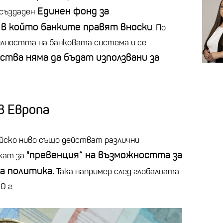
Единен фонд за
създаден
 в който банките правят вноски
. По
илността на банковата система и се
ства няма да бъдат използвани за
в Европа
ейско ниво също действат различни
"превенция“ на възможността за
жат за
а политика.
Така например след глобалната
0 г.