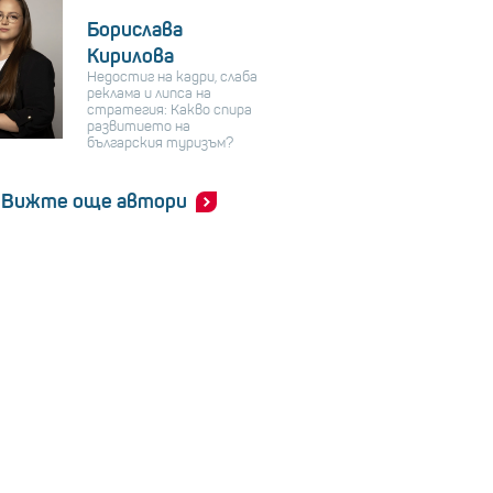
Борислава
Кирилова
Недостиг на кадри, слаба
реклама и липса на
стратегия: Какво спира
развитието на
българския туризъм?
Вижте още автори