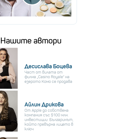
Нашите автори
Десислава Боцева
Част от вилата от
филма „Casino Royale“ на
езерото Комо се продава
Айлин Дрикова
От Apple до собствена
компания със $100 млн.
инвестиции: Българинът,
който превърна лицето в
ключ