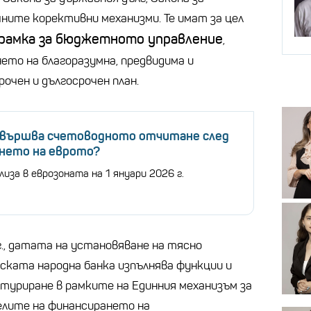
ите корективни механизми. Те имат за цел
 рамка за бюджетното управление
,
ето на благоразумна, предвидима и
очен и дългосрочен план.
извършва счетоводното отчитане след
нето на еврото?
лиза в еврозоната на 1 януари 2026 г.
., датата на установяване на тясно
ската народна банка изпълнява функции и
ктуриране в рамките на Единния механизъм за
елите на финансирането на