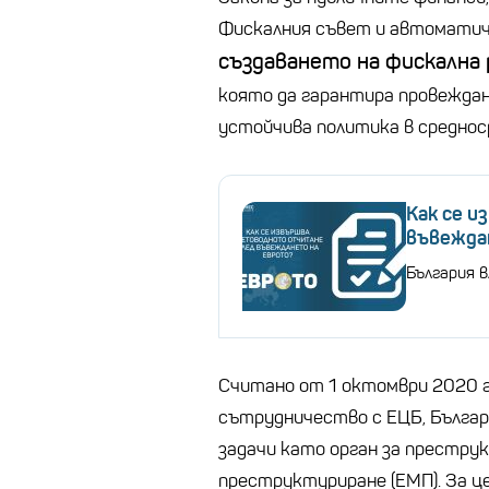
Фискалния съвет и автоматичн
създаването на фискална
която да гарантира провеждан
устойчива политика в средноср
Как се 
въвежда
България в
Считано от 1 октомври 2020 г
сътрудничество с ЕЦБ, Българ
задачи като орган за престру
преструктуриране (ЕМП). За ц