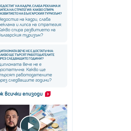
НЕДОСТИГ НА КАДРИ, СЛАБА РЕКЛАМА И
ЛИПСА НА СТРАТЕГИЯ: КАКВО СПИРА
РАЗВИТИЕТО НА БЪЛГАРСКИЯ ТУРИЗЪМ?
Недостиг на кадри, слаба
реклама и липса на стратегия:
Какво спира развитието на
българския туризъм?
ДИПЛОМАТА ВЕЧЕ НЕ Е ДОСТАТЪЧНА:
КАКВО ЩЕ ТЪРСЯТ РАБОТОДАТЕЛИТЕ
ПРЕЗ СЛЕДВАЩИТЕ ГОДИНИ?
Дипломата вече не е
достатъчна: Какво ще
търсят работодателите
през следващите години?
ж всички епизоди