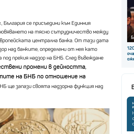
, България се присъедини към Единния
ановяването на тясно сътрудничество между
Б
Европейската централна банка. От тази дата
120
зор над банките, определени от нея като
оча
а под прекия надзор на БНБ. След въвеждане
ож
ествени промени в дейността,
тите на БНБ по отношение на
 БНБ ще запази своята надзорна функция над
Н