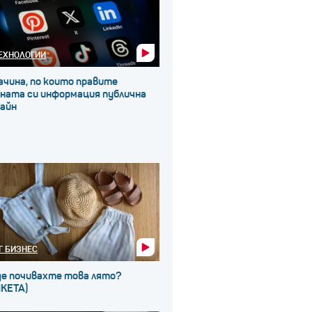
ЕХНОЛОГИИ
ачина, по които правите
чната си информация публична
лайн
Г БИЗНЕС
де почивахте това лято?
НКЕТА)