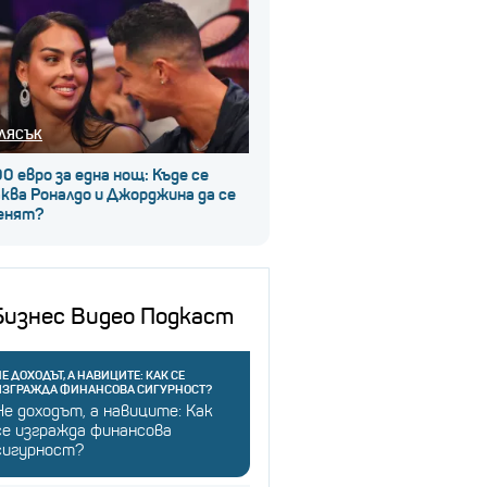
ЛЯСЪК
0 евро за една нощ: Къде се
ква Роналдо и Джорджина да се
енят?
Бизнес Видео Подкаст
Е ДОХОДЪТ, А НАВИЦИТЕ: КАК СЕ
ИЗГРАЖДА ФИНАНСОВА СИГУРНОСТ?
Не доходът, а навиците: Как
се изгражда финансова
сигурност?