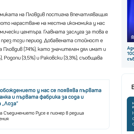
омиката на Пловдив постигна впечатляващия
ямото нарастване на местна икономика у нас
мически центъра. Главната заслуга за това е
Ф
през този период. Добавената стойност е
Ад
 Пловдив (74%), като значителен дял имат и
100
), Родопи (3,5%) и Раковски (3,3%), съобщава
съ
обождението у нас се появява първата
анка и първата фабрика за сода и
 „Лоза“
Н
а Съединението Русе е пионер в редица
ения