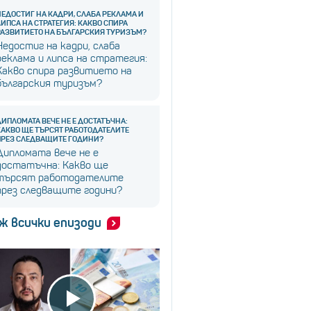
НЕДОСТИГ НА КАДРИ, СЛАБА РЕКЛАМА И
ЛИПСА НА СТРАТЕГИЯ: КАКВО СПИРА
РАЗВИТИЕТО НА БЪЛГАРСКИЯ ТУРИЗЪМ?
Недостиг на кадри, слаба
реклама и липса на стратегия:
Какво спира развитието на
българския туризъм?
ДИПЛОМАТА ВЕЧЕ НЕ Е ДОСТАТЪЧНА:
КАКВО ЩЕ ТЪРСЯТ РАБОТОДАТЕЛИТЕ
ПРЕЗ СЛЕДВАЩИТЕ ГОДИНИ?
Дипломата вече не е
достатъчна: Какво ще
търсят работодателите
през следващите години?
ж всички епизоди