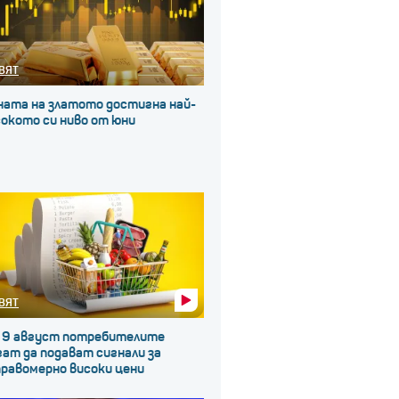
ВЯТ
ната на златото достигна най-
окото си ниво от юни
ВЯТ
 9 август потребителите
ат да подават сигнали за
правомерно високи цени