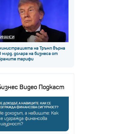
ИНАНСИ
министрацията на Тръмп върна
 млрд. долара на бизнеса от
браните тарифи
Бизнес Видео Подкаст
Е ДОХОДЪТ, А НАВИЦИТЕ: КАК СЕ
ИЗГРАЖДА ФИНАНСОВА СИГУРНОСТ?
Не доходът, а навиците: Как
се изгражда финансова
сигурност?