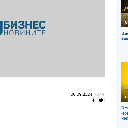
С
Це
вис
06.09.2024
13:44
С
От
мог
не