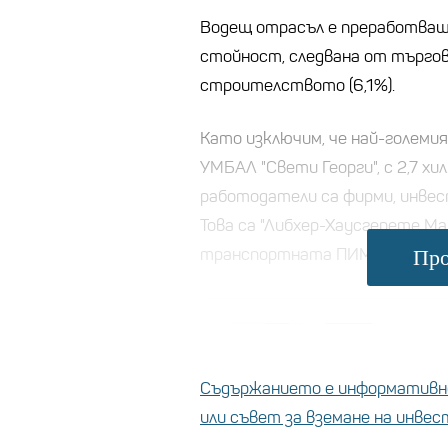
Водещ отрасъл е преработва
стойност, следвана от търгов
строителството (6,1%).
Като изключим, че най-големи
УМБАЛ "Свети Георги", с 2,7 х
работодатели са фирми, инвест
Това са "Либхер-Хаусгерете Мар
транспортната ПИМК с по 1,5 х
Про
Каква е 
от Айзен
Съдържанието е информативно
Кой прези
или съвет за вземане на инве