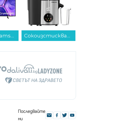
Телевизор Samsung UE55U8072FUXXH , 138 см, 3840x2160 UHD-4K , 55 inch, LED , Smart TV , Tizen...
Сокоизстисквачка Finlux FJD-1499 D...
Смартфон POCO C81 PRO 128/4 GREEN , 128 GB, 4 GB...
Последвайте
ни