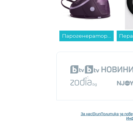
Хладилник с фризер Sharp SJ-FBB04DTXWE , 268 l, E , Бял , Статична...
Парогенератор Philips PSG7200/30...
За нас
Екип
Политика за пов
Инф