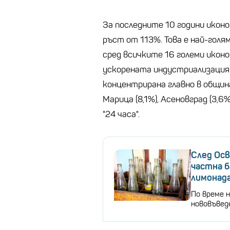
За последните 10 години икон
ръст от 113%. Това е най-гол
сред всичките 16 големи иконо
ускорената индустриализация 
концентрирана главно в община
Марица (8,1%), Асеновград (3,6%
"24 часа".
След Осв
частна б
лимонада
По време н
нововъвед