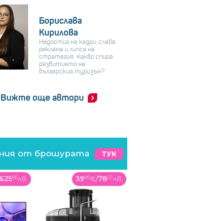
Борислава
Кирилова
Недостиг на кадри, слаба
реклама и липса на
стратегия: Какво спира
развитието на
българския туризъм?
Вижте още автори
ения от брошурата
ТУК
625
85
лв.
39
99
€
/
78
22
лв.
144
99
€
/
283
58
лв.