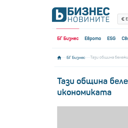
Е
БГ Бизнес
Еврото
ESG
Св
БГ Бизнес
Тази община бележи
Тази община бел
икономиката