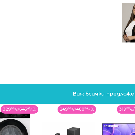
Виж всички предлож
329
99
€
/
645
41
лв.
249
99
€
/
488
94
лв.
319
99
€
/