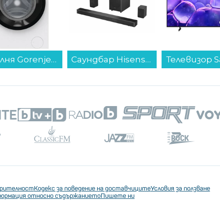
Пералня Gorenje WNHA74SAS EU , 1400 об./мин., 7.00 kg, A , Бял...
Саундбар Hisense AX5125H...
ерителност
Кодекс за поведение на доставчиците
Условия за ползване
ормация относно съдържанието
Пишете ни