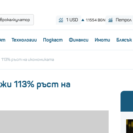
врокалкулатор
ят
Технологии
Пoдкаст
Финанси
Имоти
Блясък
 113% ръст на икономиката
ежи 113% ръст на