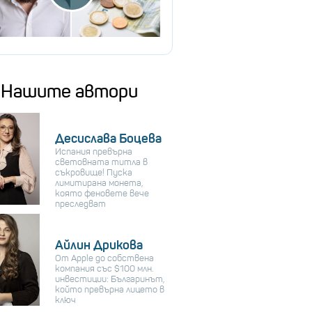
Нашите автори
Десислава Боцева
Испания превърна
световната титла в
съкровище! Пуска
лимитирана монета,
която феновете вече
преследват
Айлин Дрикова
От Apple до собствена
компания със $100 млн.
инвестиции: Българинът,
който превърна лицето в
ключ