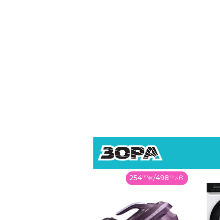
299
99
€
/
586
73
лв.
254
99
€
/
498
72
лв.