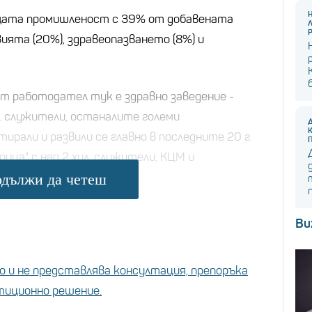
щата промишленост с 39% от добавената
ията (20%), здравеопазването (8%) и
ят работодател тук е здравно заведение -
ил. служители, останалите големи
ирали и развили се главно в последните 20 г.
ица" с над 2 хил. служители, КЦМ и
ил. наети.
дължи да четеш
Ви
била инфлацията при всеки президент
хауер до Байдън?
 и не представлява консултация, препоръка
дент допусна най-голяма инфлация
стиционно решение.