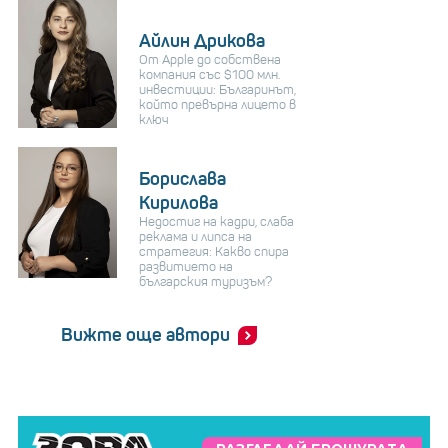
Айлин Дрикова
От Apple до собствена
компания със $100 млн.
инвестиции: Българинът,
който превърна лицето в
ключ
Борислава
Кирилова
Недостиг на кадри, слаба
реклама и липса на
стратегия: Какво спира
развитието на
българския туризъм?
Вижте още автори