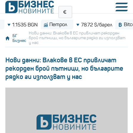
Петрол
Bitcoin
.1535 BGN
78.72 $/барел
Нови данни: Влакове в ЕС привличат рекорден
БГ
брой пътници, но българите рядко ги използват
Бизнес
у нас
Нови данни: Влакове в ЕС привличат
рекорден брой пътници, но българите
рядко ги използват у нас