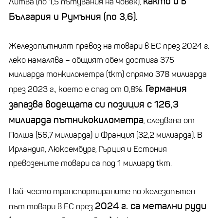
както и в
Литва (по 1,5 пътувания на човек),
България и Румъния (по 3,6).
Железопътният превоз на товари в ЕС през 2024 г.
леко намалява
–
общият обем достига 375
милиарда тонкилометра (
tkm
) спрямо 378 милиарда
Германия
през 2023 г., което е спад от 0,8%.
запазва водещата си позиция с 126,3
милиарда пътникокилометра
, следвана от
Полша (56,7 милиарда) и Франция (32,2 милиарда). В
Ирландия, Люксембург, Гърция и Естония
превозените товари са под 1 милиард
tkm
.
Най-често транспортираните по железопътен
2024 г. са метални руди
път товари в ЕС през