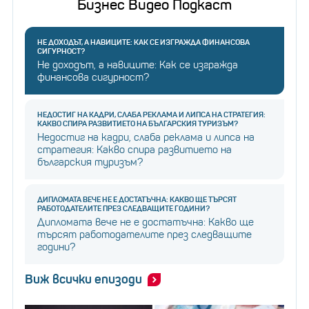
Бизнес Видео Подкаст
НЕ ДОХОДЪТ, А НАВИЦИТЕ: КАК СЕ ИЗГРАЖДА ФИНАНСОВА
СИГУРНОСТ?
Не доходът, а навиците: Как се изгражда
финансова сигурност?
НЕДОСТИГ НА КАДРИ, СЛАБА РЕКЛАМА И ЛИПСА НА СТРАТЕГИЯ:
КАКВО СПИРА РАЗВИТИЕТО НА БЪЛГАРСКИЯ ТУРИЗЪМ?
Недостиг на кадри, слаба реклама и липса на
стратегия: Какво спира развитието на
българския туризъм?
ДИПЛОМАТА ВЕЧЕ НЕ Е ДОСТАТЪЧНА: КАКВО ЩЕ ТЪРСЯТ
РАБОТОДАТЕЛИТЕ ПРЕЗ СЛЕДВАЩИТЕ ГОДИНИ?
Дипломата вече не е достатъчна: Какво ще
търсят работодателите през следващите
години?
Виж всички епизоди