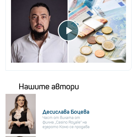
Нашите автори
Десислава Боцева
Част от вилата от
филма „Casino Royale“ на
езерото Комо се продава