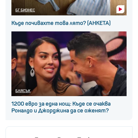
БГ БИЗНЕС
Къде почивахте това лято? (АНКЕТА)
БЛЯСЪК
1200 евро за една нощ: Къде се очаква
Роналдо и Джорджина да се оженят?