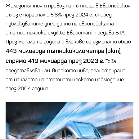
Железопътният превоз на пътници в Европейския
съюз е нараснал с 5,8% през 2024 г., според
публикуваните днес данни на европейската
статистическа служба Евростат, предава БТА.
През миналата година с влакове са изминати общо
443 милиарда
пътникокилометра
(
pkm
),
спрямо 419 милиарда през 2023 г.
Това
представлява най-високото ниво, регистрирано
от началото на статистическото наблюдение
през 2004 година.