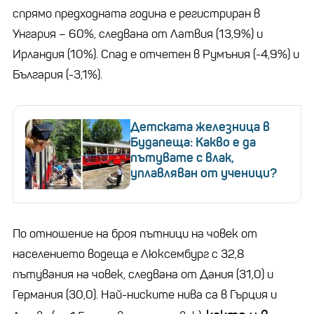
спрямо предходната година е регистриран в
Унгария
– 60%,
следвана от Латвия (13,9%) и
Ирландия (10%). Спад е отчетен в Румъния (-4,9%) и
България (-3,1%).
Детската железница в
Будапеща: Какво е да
пътувате с влак,
уплавляван от ученици?
По отношение на броя пътници на човек от
населението водеща е Люксембург с 32,8
пътувания на човек, следвана от Дания (31,0) и
Германия (30,0). Най-ниските нива са в Гърция и