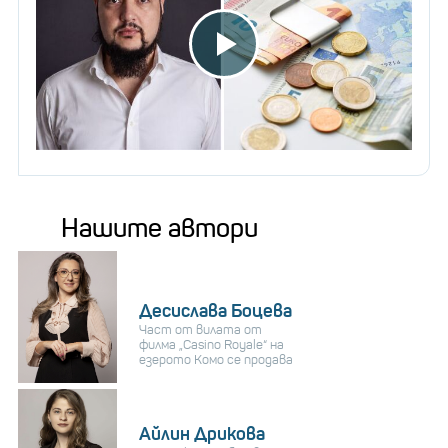
Нашите автори
Десислава Боцева
Част от вилата от
филма „Casino Royale“ на
езерото Комо се продава
Айлин Дрикова