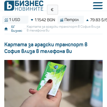
 USD
Петрол
1.1542 BGN
79.83 $/барел
БГ
Картата за градски транспорт в София влиза
Бизнес
в телефона ви
Картата за градски транспорт в
София влиза в телефона ви