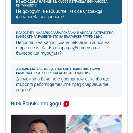
НЕ ДОХОДЪТ, А НАВИЦИТЕ: КАК СЕ ИЗГРАЖДА ФИНАНСОВА
СИГУРНОСТ?
Не доходът, а навиците: Как се изгражда
финансова сигурност?
НЕДОСТИГ НА КАДРИ, СЛАБА РЕКЛАМА И ЛИПСА НА СТРАТЕГИЯ:
КАКВО СПИРА РАЗВИТИЕТО НА БЪЛГАРСКИЯ ТУРИЗЪМ?
Недостиг на кадри, слаба реклама и липса на
стратегия: Какво спира развитието на
българския туризъм?
ДИПЛОМАТА ВЕЧЕ НЕ Е ДОСТАТЪЧНА: КАКВО ЩЕ ТЪРСЯТ
РАБОТОДАТЕЛИТЕ ПРЕЗ СЛЕДВАЩИТЕ ГОДИНИ?
Дипломата вече не е достатъчна: Какво ще
търсят работодателите през следващите
години?
Виж всички епизоди