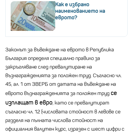
Как е избрано
наименованието на
еврото?
Законът за въвеждане на еврото в Република
България определя специално правило за
закръгляване след превалутиране на
възнагражденията за положен труд. Съгласно чл.
45, ал. 1 от ЗВЕРБ от датата на въвеждане на
се
еврото възнагражденията за положен труд
изплащат в евро
, като се превалутират
съгласно чл. 12 (числовата стойност в левове се
разделя на пълната числова стойност на
официалния валутен курс, изразен с шест цифри с