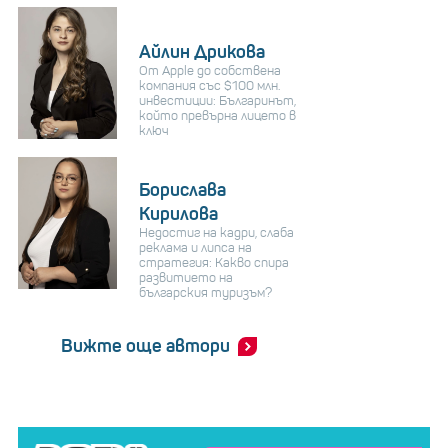
Айлин Дрикова
От Apple до собствена
компания със $100 млн.
инвестиции: Българинът,
който превърна лицето в
ключ
Борислава
Кирилова
Недостиг на кадри, слаба
реклама и липса на
стратегия: Какво спира
развитието на
българския туризъм?
Вижте още автори