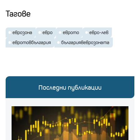
Тагове
еврозона
евро
еврото
евро-лев
евротовбългария
българиявеврозоната
Последни публикации