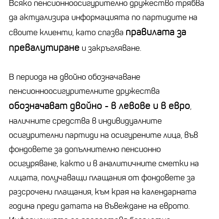
Всяко пенсионноосигурително дружество трябва
да актуализира информацията по партидите на
правилата за
своите клиенти, като спазва
превалутиране
и закръгляване.
В периода на двойно обозначаване
пенсионноосигурителните дружества
обозначават двойно - в левове и в евро
,
наличните средства в индивидуалните
осигурителни партиди на осигурените лица, във
фондовете за допълнително пенсионно
осигуряване, както и в аналитичните сметки на
лицата, получаващи плащания от фондовете за
разсрочени плащания, към края на календарната
година преди датата на въвеждане на еврото.