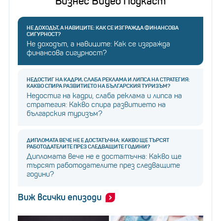
Бизнес Видео Подкаст
НЕ ДОХОДЪТ, А НАВИЦИТЕ: КАК СЕ ИЗГРАЖДА ФИНАНСОВА
СИГУРНОСТ?
Не доходът, а навиците: Как се изгражда
финансова сигурност?
НЕДОСТИГ НА КАДРИ, СЛАБА РЕКЛАМА И ЛИПСА НА СТРАТЕГИЯ:
КАКВО СПИРА РАЗВИТИЕТО НА БЪЛГАРСКИЯ ТУРИЗЪМ?
Недостиг на кадри, слаба реклама и липса на
стратегия: Какво спира развитието на
българския туризъм?
ДИПЛОМАТА ВЕЧЕ НЕ Е ДОСТАТЪЧНА: КАКВО ЩЕ ТЪРСЯТ
РАБОТОДАТЕЛИТЕ ПРЕЗ СЛЕДВАЩИТЕ ГОДИНИ?
Дипломата вече не е достатъчна: Какво ще
търсят работодателите през следващите
години?
Виж всички епизоди