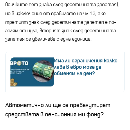
всичките пет знака след десетичната запетая),
но в изключение от правилото на чл. 13,
ако
третият знак след десетичната запетая е по-
голям от нула, вторият знак след десетичната
запетая се увеличава с една единица.
Има ли ограничения колко
лева в евро мога да
обменям на ден?
Автоматично ли ще се превалутират
средствата в пенсионния ми фонд?