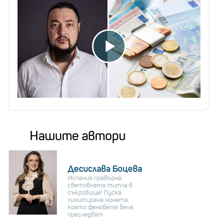
Нашите автори
Десислава Боцева
Испания превърна
световната титла в
съкровище! Пуска
лимитирана монета,
която феновете вече
преследват