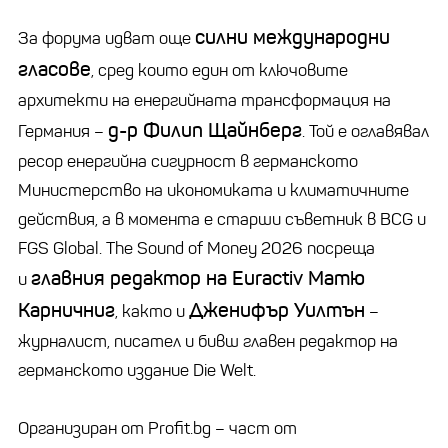
силни международни
За форума идват още
гласове
, сред които един от ключовите
архитекти на енергийната трансформация на
д-р Филип Щайнберг
Германия –
. Той е оглавявал
ресор енергийна сигурност в германското
Министерство на икономиката и климатичните
действия, а в момента е старши съветник в BCG и
FGS Global. The Sound of Money 2026 посреща
главния редактор на Euractiv Матю
и
Карничниг
Дженифър Уилтън
, както и
–
журналист, писател и бивш главен редактор на
германското издание Die Welt.
Организиран от Profit.bg – част от