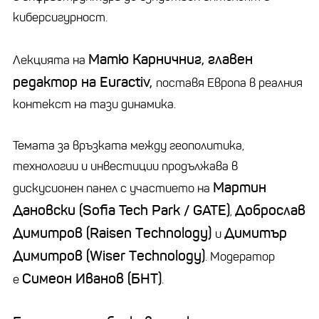
киберсигурност.
Матю Карничниг, главeн
Лекцията на
редактор на Euractiv,
поставя Европа в реалния
контекст на тази динамика.
Темата за връзката между геополитика,
технологии и инвестиции продължава в
Мартин
дискусионен панел с участието на
Дановски (Sofia Tech Park / GATE)
Доброслав
,
Димитров (Raisen Тechnology)
Димитър
и
Димитров (Wiser Тechnology)
. Модератор
Симеон Иванов (БНТ)
е
.