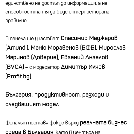
единствено на достъп до информация, а на
способността тя да бъде интерпретирана
правилно.
Спасимир Маджаров
В панела ще участват
(Amundi), Маню Моравенов (БФБ), Мирослав
Маринов (Доверие), Евгений Ангелов
(BVCA)
Димитър Илчев
– с модератор
(Profit.bg)
.
България: продуктивност, разходи и
следващият модел
реалната бизнес
Финалът поставя фокус върху
среда в България
, като в центъра на