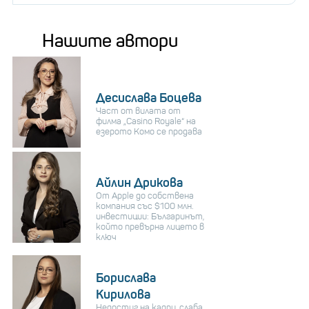
Нашите автори
Десислава Боцева
Част от вилата от
филма „Casino Royale“ на
езерото Комо се продава
Айлин Дрикова
От Apple до собствена
компания със $100 млн.
инвестиции: Българинът,
който превърна лицето в
ключ
Борислава
Кирилова
Недостиг на кадри, слаба