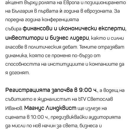
акцент върху ролята на Европа и позиционирането
на България в първата ѝ година в еврозоната. За
поредна година конференцията
финансови и икономически експерти,
събира
инвеститори и бизнес лидери
, както и силни
гласове в политическия дебат. Темите отразяват
динамика, която се променя по-бързо от
способността на институциите и компаниите да
я догонят.
Регистрацията започва в 9:00 ч.
, а водещ на
събитието е журналистът на bTV Светослав
Магнус Линдквист
Иванов.
ще излезе на
сцената в 10:00 ч., предизвиквайки аудиторията
да мисли по нов начин за света, бизнеса и