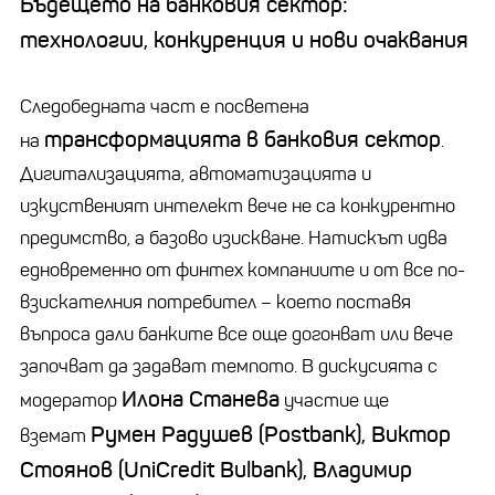
Бъдещето на банковия сектор:
технологии, конкуренция и нови очаквания
Следобедната част е посветена
трансформацията в банковия сектор
на
.
Дигитализацията, автоматизацията и
изкуственият интелект вече не са конкурентно
предимство, а базово изискване. Натискът идва
едновременно от финтех компаниите и от все по-
взискателния потребител – което поставя
въпроса дали банките все още догонват или вече
започват да задават темпото. В дискусията с
Илона Станева
модератор
участие ще
Румен Радушев (Postbank), Виктор
вземат
Стоянов (UniCredit Bulbank), Владимир