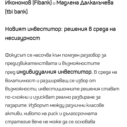
Икономов (Fibank)
Мадлена Далкалъчева
и
(tbi bank)
.
Новият инвеститор: решения в среда на
несигурност
Фокусът се насочва към полезен разговор за
предизвикателствата и възможностите
индивидуалния инвеститор.
пред
В среда на
волатилност и разширяващ се избор от
възможности, инвестиционните решения стават
по-сложни и изискват реално разбиране за
пазарите. Изборът между различни класове
активи, нивото на риск и дългосрочната
стратегия вече не може да се основава