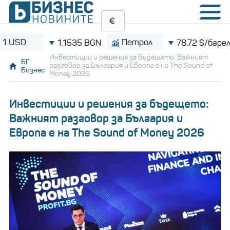
Петрол
Bit
1.1535 BGN
78.72 $/барел
Инвестиции и решения за бъдещето: Важният
БГ
разговор за България и Европа е на The Sound of
Бизнес
Money 2026
Инвестиции и решения за бъдещето:
Важният разговор за България и
Европа е на The Sound of Money 2026