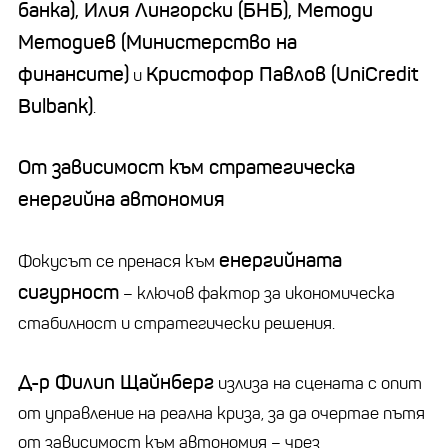
банка), Илия Лингорски (БНБ), Методи
Методиев (Министерство на
финансите)
Кристофор Павлов (UniCredit
и
Bulbank)
.
От зависимост към стратегическа
енергийна автономия
енергийната
Фокусът се пренася към
сигурност
– ключов фактор за икономическа
стабилност и стратегически решения.
Д-р Филип Щайнберг
излиза на сцената с опит
от управление на реална криза, за да очертае пътя
от зависимост към автономия – чрез