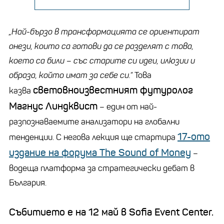
„Най-бързо в трансформацията се ориентират
онези, които са готови да се разделят с това,
което са били – със старите си идеи, илюзии и
образа, който имат за себе си.“
Това
световноизвестният футуролог
казва
Магнус Линдквист
– един от най-
разпознаваемите анализатори на глобални
17-ото
тенденции. С негова лекция ще стартира
издание на форума The Sound of Money
–
водеща платформа за стратегически дебат в
България.
Събитието е на 12 май в Sofia Event Center.