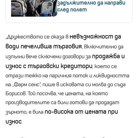
задължително да направи
след полет
невъзможност да
„Дружеството се оказа в
води печеливша търговия
, включително да
продажба и
изпълни вече сключени договори за
износ с търговски кредитори
, което се
отрази тежко на паричния поток и ликвидността
на „Фарм сенс“, пише в исковата си молба до съда
Борисов. Той посочва, че цената, на която
производителите са били готови да продадат
по-висока от цената при
зърното, е била
износ
.