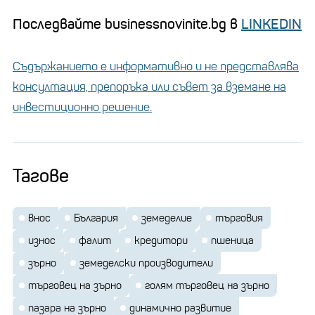
Последвайте businessnovinite.bg в
LINKEDIN
Съдържанието е информативно и не представлява
консултация, препоръка или съвет за вземане на
инвестиционно решение.
Тагове
внос
България
земеделие
търговия
износ
фалит
кредитори
пшеница
зърно
земеделски производители
търговец на зърно
голям търговец на зърно
пазара на зърно
динамично развитие