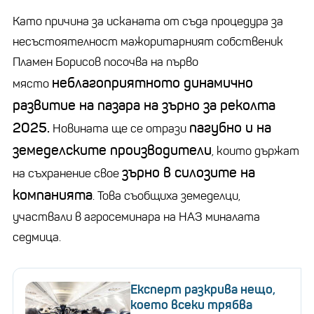
Като причина за исканата от съда процедура за
несъстоятелност мажоритарният собственик
Пламен Борисов посочва на първо
неблагоприятното динамично
място
развитие на пазара на зърно за реколта
2025.
пагубно и на
Новината ще се отрази
земеделските производители
, които държат
зърно в силозите на
на съхранение свое
компанията
. Това съобщиха земеделци,
участвали в агросеминара на НАЗ миналата
седмица.
Експерт разкрива нещо,
което всеки трябва