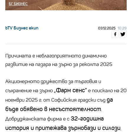
БГ БИЗНЕС
bTV Бизнес екип
03.12.2025
10:29
Причината е неблагоприятното динамично
развитие на пазара на зърно за реколта 2025
Акционерното дружество за търговия и
„Фарм сенс“
съхранение на зърно
е поискало на 20
да
ноември 2025 г. от Софийския градски съд
бъде обявено в несъстоятелност
.
32-годишна
Добруджанската фирма е с
история и притежава зърнобази и силози
,