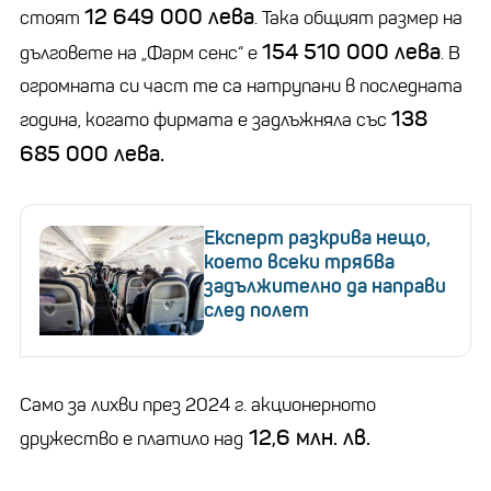
12 649 000 лева
стоят
. Така общият размер на
154 510 000 лева
дълговете на „Фарм сенс“ е
. В
огромната си част те са натрупани в последната
138
година, когато фирмата е задлъжняла със
685 000 лева.
Експерт разкрива нещо,
което всеки трябва
задължително да направи
след полет
Само за лихви през 2024 г. акционерното
12,6 млн. лв.
дружество е платило над