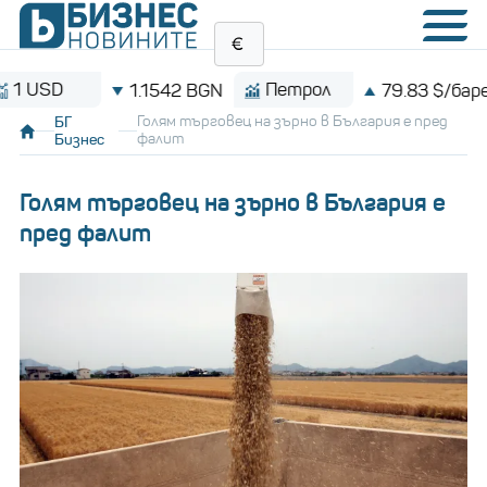
D
Петрол
1.1542 BGN
79.83 $/барел
БГ
Голям търговец на зърно в България е пред
Бизнес
фалит
Голям търговец на зърно в България е
пред фалит