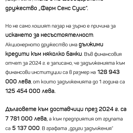
дружество „Фарм Сенс Суис“.
Но не само лошият пазар на зърно е причина за
искането за несъстоятелност
.
дължими
Акционерното дружество има
кредити към няколко банки
. Във финансовия
отчет за 2024 г. е записано, че задълженията към
128 943
финансови институции са в размер на
000 лева
, от които задълженията до 1 година са
125 454 000 лева.
Дълговете към доставчици през 2024 г. са
7 781 000 лева,
а към предприятия от групата
5 137 000
са
. В графата „други задължения“