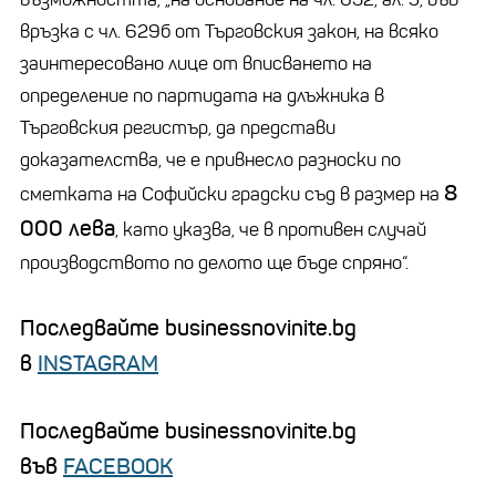
връзка с чл. 629б от Търговския закон, на всяко
заинтересовано лице от вписването на
определение по партидата на длъжника в
Търговския регистър, да представи
доказателства, че е привнесло разноски по
8
сметката на Софийски градски съд в размер на
000 лева
, като указва, че в противен случай
производството по делото ще бъде спряно“.
Последвайте businessnovinite.bg
в
INSTAGRAM
Последвайте businessnovinite.bg
във
FACEBOOK