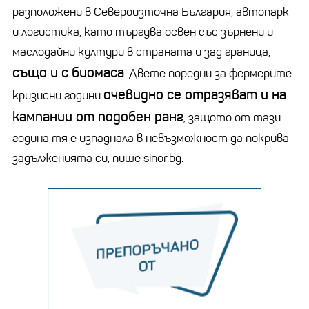
разположени в Североизточна България, автопарк
и логистика, като търгува освен със зърнени и
маслодайни култури в страната и зад граница,
също и с биомаса
. Двете поредни за фермерите
очевидно се отразяват и на
кризисни години
кампании от подобен ранг
, защото от тази
година тя е изпаднала в невъзможност да покрива
задълженията си, пише sinor.bg.