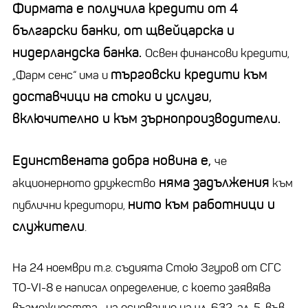
Фирмата е получила кредити от 4
български банки, от щвейцарска и
нидерландска банка.
Освен финансови кредити,
търговски кредити към
„Фарм сенс“ има и
доставчици на стоки и услуги,
включително и към зърнопроизводители.
Единствената добра новина е,
че
няма задължения
акционерното дружество
към
нито към работници и
публични кредитори,
служители
.
На 24 ноември т.г. съдията Стою Згуров от СГС
ТО-VI-8 е написал определение, с което заявява
възможността, „на основание на чл. 632, ал. 5, във