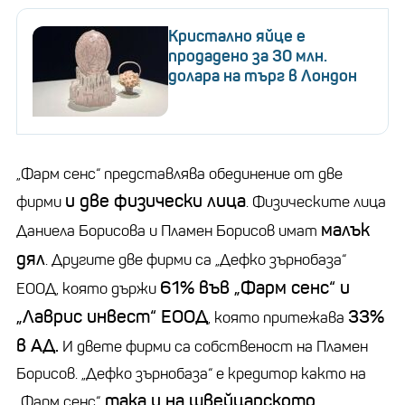
Кристално яйце е
продадено за 30 млн.
долара на търг в Лондон
„Фарм сенс“ представлява обединение от две
и две физически лица
фирми
. Физическите лица
малък
Даниела Борисова и Пламен Борисов имат
дял
. Другите две фирми са „Дефко зърнобаза“
61% във „Фарм сенс“ и
ЕООД, която държи
„Лаврис инвест“ ЕООД
33%
, която притежава
в АД.
И двете фирми са собственост на Пламен
Борисов. „Дефко зърнобаза“ е кредитор както на
така и на швейцарското
„Фарм сенс“,