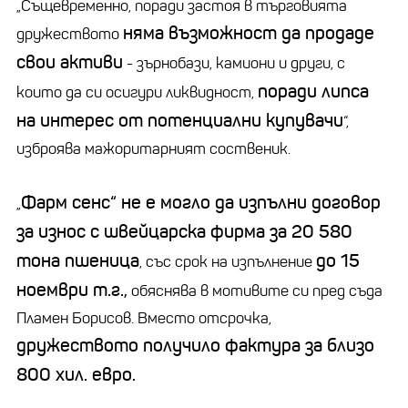
„Същевременно, поради застоя в търговията
няма възможност да продаде
дружеството
свои активи
- зърнобази, камиони и други, с
поради липса
които да си осигури ликвидност,
на интерес от потенциални купувачи
“,
изброява мажоритарният соственик.
Фарм сенс“ не е могло да изпълни договор
„
за износ с швейцарска фирма за 20 580
тона пшеница
до 15
, със срок на изпълнение
ноември т.г.,
обяснява в мотивите си пред съда
Пламен Борисов. Вместо отсрочка,
дружеството получило фактура за близо
800 хил. евро.