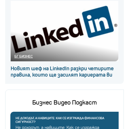
БГ БИЗНЕС
Новият шеф на LinkedIn разкри четирите
правила, които ще засилят кариерата ви
Бизнес Видео Подкаст
НЕ ДОХОДЪТ, А НАВИЦИТЕ: КАК СЕ ИЗГРАЖДА ФИНАНСОВА
СИГУРНОСТ?
Не доходът, а навиците: Как се изгражда