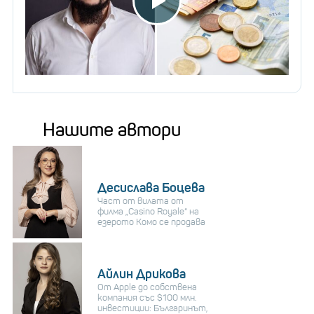
Нашите автори
Десислава Боцева
Част от вилата от
филма „Casino Royale“ на
езерото Комо се продава
Айлин Дрикова
От Apple до собствена
компания със $100 млн.
инвестиции: Българинът,