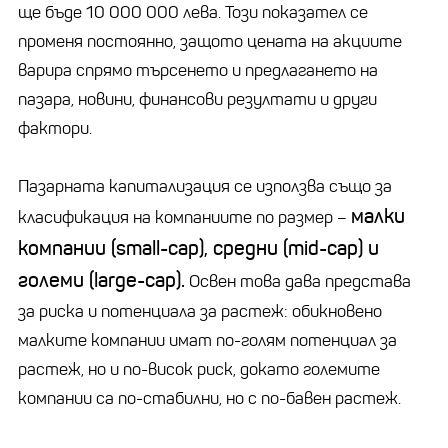
ще бъде 10 000 000 лева. Този показател се
променя постоянно, защото цената на акциите
варира спрямо търсенето и предлагането на
пазара, новини, финансови резултати и други
фактори.
Пазарната капитализация се използва също за
малки
класификация на компаниите по размер
–
компании (
small-cap
), средни (
mid-cap
) и
големи (
large-cap
).
Освен това дава представа
за риска и потенциала за растеж: обикновено
малките компании имат по-голям потенциал за
растеж, но и по-висок риск, докато големите
компании са по-стабилни, но с по-бавен растеж.