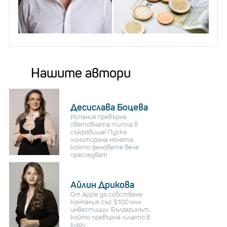
Нашите автори
Десислава Боцева
Испания превърна
световната титла в
съкровище! Пуска
лимитирана монета,
която феновете вече
преследват
Айлин Дрикова
От Apple до собствена
компания със $100 млн.
инвестиции: Българинът,
който превърна лицето в
ключ