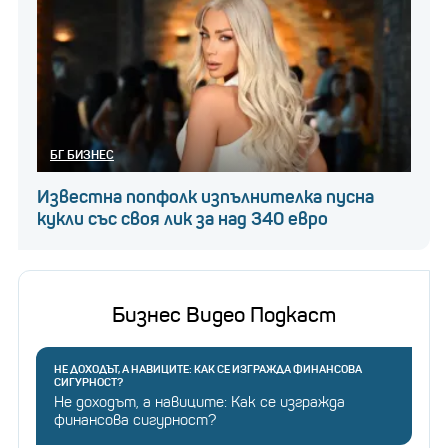
БГ БИЗНЕС
Известна попфолк изпълнителка пусна
кукли със своя лик за над 340 евро
Бизнес Видео Подкаст
НЕ ДОХОДЪТ, А НАВИЦИТЕ: КАК СЕ ИЗГРАЖДА ФИНАНСОВА
СИГУРНОСТ?
Не доходът, а навиците: Как се изгражда
финансова сигурност?