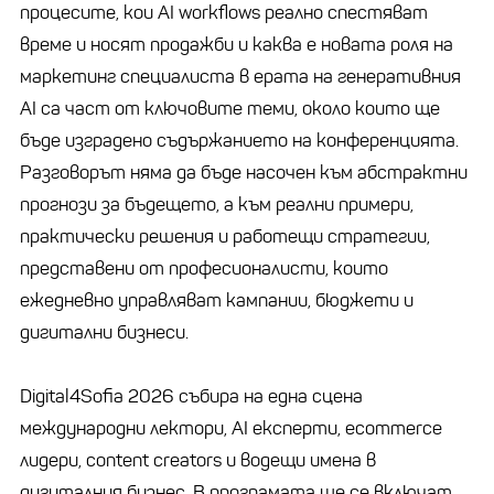
процесите, кои AI workflows реално спестяват
време и носят продажби и каква е новата роля на
маркетинг специалиста в ерата на генеративния
AI са част от ключовите теми, около които ще
бъде изградено съдържанието на конференцията.
Разговорът няма да бъде насочен към абстрактни
прогнози за бъдещето, а към реални примери,
практически решения и работещи стратегии,
представени от професионалисти, които
ежедневно управляват кампании, бюджети и
дигитални бизнеси.
Digital4Sofia 2026 събира на една сцена
международни лектори, AI експерти, ecommerce
лидери, content creators и водещи имена в
дигиталния бизнес. В програмата ще се включат