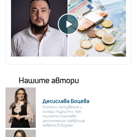
Нашите автори
Десислава Боцева
Хотели, пътувания и
хиляди туристи: как
пълното слънчево
затъмнение превръща
небето в бизнес