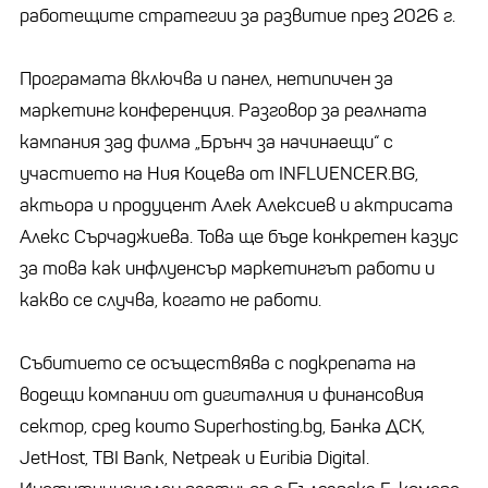
работещите стратегии за развитие през 2026 г.
Програмата включва и панел, нетипичен за
маркетинг конференция. Разговор за реалната
кампания зад филма „Брънч за начинаещи“ с
участието на Ния Коцева от INFLUENCER.BG,
актьора и продуцент Алек Алексиев и актрисата
Алекс Сърчаджиева. Това ще бъде конкретен казус
за това как инфлуенсър маркетингът работи и
какво се случва, когато не работи.
Събитието се осъществява с подкрепата на
водещи компании от дигиталния и финансовия
сектор, сред които Superhosting.bg, Банка ДСК,
JetHost, TBI Bank, Netpeak и Euribia Digital.