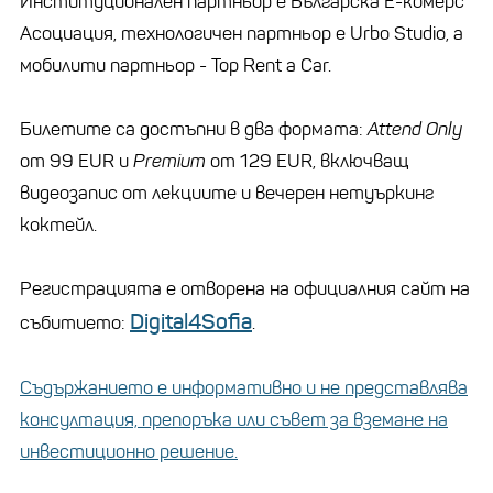
Институционален партньор е Българска Е-комерс
Асоциация, технологичен партньор е Urbo Studio, а
мобилити партньор - Top Rent a Car.
Билетите са достъпни в два формата:
Attend Only
от 99 EUR и
Premium
от 129 EUR, включващ
видеозапис от лекциите и вечерен нетуъркинг
коктейл.
Регистрацията е отворена на официалния сайт на
Digital4Sofia
събитието:
.
Съдържанието е информативно и не представлява
консултация, препоръка или съвет за вземане на
инвестиционно решение.