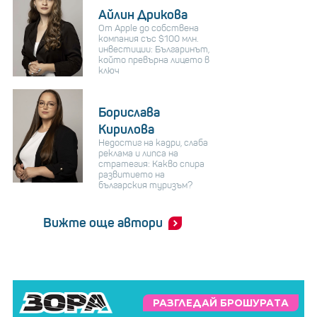
Айлин Дрикова
От Apple до собствена
компания със $100 млн.
инвестиции: Българинът,
който превърна лицето в
ключ
Борислава
Кирилова
Недостиг на кадри, слаба
реклама и липса на
стратегия: Какво спира
развитието на
българския туризъм?
Вижте още автори
РАЗГЛЕДАЙ БРОШУРАТА