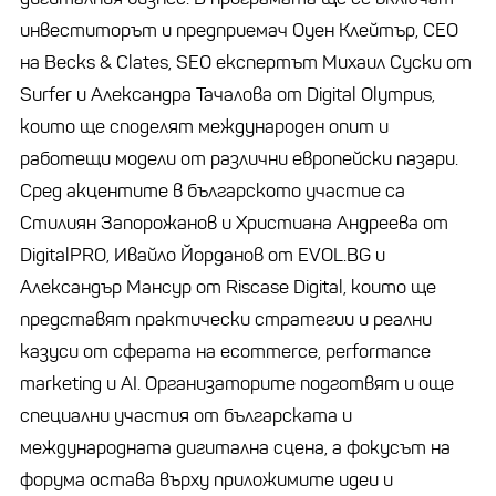
инвеститорът и предприемач Оуен Клейтър, CEO
на Becks & Clates, SEO експертът Михаил Суски от
Surfer и Александра Тачалова от Digital Olympus,
които ще споделят международен опит и
работещи модели от различни европейски пазари.
Сред акцентите в българското участие са
Стилиян Запорожанов и Христиана Андреева от
DigitalPRO, Ивайло Йорданов от EVOL.BG и
Александър Мансур от Riscase Digital, които ще
представят практически стратегии и реални
казуси от сферата на ecommerce, performance
marketing и AI. Организаторите подготвят и още
специални участия от българската и
международната дигитална сцена, а фокусът на
форума остава върху приложимите идеи и