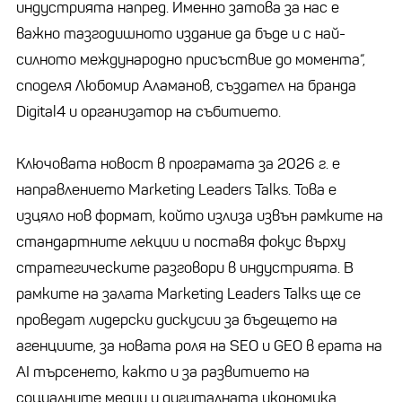
индустрията напред. Именно затова за нас е
важно тазгодишното издание да бъде и с най-
силното международно присъствие до момента“,
споделя Любомир Аламанов, създател на бранда
Digital4 и организатор на събитието.
Ключовата новост в програмата за 2026 г. е
направлението Marketing Leaders Talks. Това е
изцяло нов формат, който излиза извън рамките на
стандартните лекции и поставя фокус върху
стратегическите разговори в индустрията. В
рамките на залата Marketing Leaders Talks ще се
проведат лидерски дискусии за бъдещето на
агенциите, за новата роля на SEO и GEO в ерата на
AI търсенето, както и за развитието на
социалните медии и дигиталната икономика.