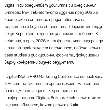
DigitalPRO обединяват усилията си след силния
интерес към съвместното издание през 2025 г.,
което събра стотици представители на
маркетинг и бизнес общността. Форматът бързо
се утвърди като едно от значимите събития в
сектора, а през 2026 г. конференцията надгражда
с още по-практическа насоченост, повече реални
case studies и дискусионни формати, фокусирани
върху конкретни бизнес резултати.
„Digital4Sofia PRO Marketing Conference се превърна
в мястото, където се среща целият маркетинг
бранш. Десет години след старта на
конференциите Digital4 виждаме как около тях се
изгради общност, която реално движи