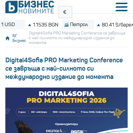
D
Петрол
1.1535 BGN
80.41 $/барел
Digital4Sofia PRO Marketing Conference се завръща
БГ
с най-силното си международно издание до
Бизнес
момента
Digital4Sofia PRO Marketing Conference
се завръща с най-силното си
международно издание до момента