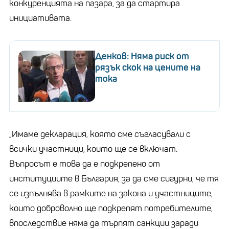
конкуренцията на пазара, за да стартира
инициативата.
Денков: Няма риск от
рязък скок на цените на
тока
„Имаме декларация, която сме съгласували с
всички участници, които ще се включат.
Въпросът е това да е подкрепено от
институциите в България, за да сме сигурни, че тя
се изпълнява в рамките на закона и участниците,
които доброволно ще подкрепят потребителите,
впоследствие няма да търпят санкции заради