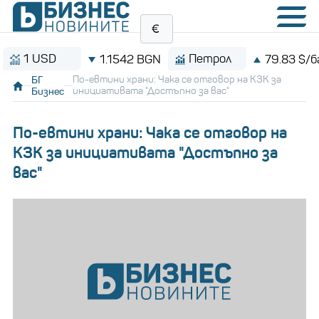
 USD
Петрол
1.1542 BGN
79.83 $/барел
БГ
По-евтини храни: Чака се отговор на КЗК за
Бизнес
инициативата "Достъпно за вас"
По-евтини храни: Чака се отговор на
КЗК за инициативата "Достъпно за
вас"