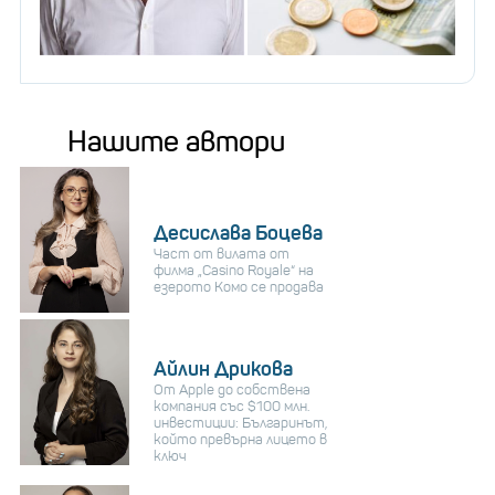
Нашите автори
Десислава Боцева
Част от вилата от
филма „Casino Royale“ на
езерото Комо се продава
Айлин Дрикова
От Apple до собствена
компания със $100 млн.
инвестиции: Българинът,
който превърна лицето в
ключ