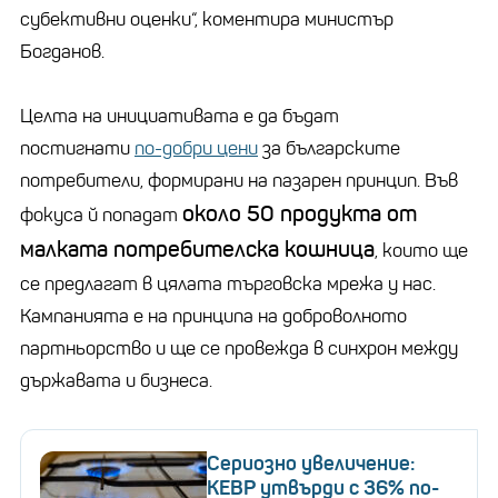
субективни оценки“, коментира министър
Богданов.
Целта на инициативата е да бъдат
постигнати
по-добри цени
за българските
потребители, формирани на пазарен принцип. Във
около 50 продукта от
фокуса й попадат
малката потребителска кошница
, които ще
се предлагат в цялата търговска мрежа у нас.
Кампанията е на принципа на доброволното
партньорство и ще се провежда в синхрон между
държавата и бизнеса.
Сериозно увеличение:
КЕВР утвърди с 36% по-