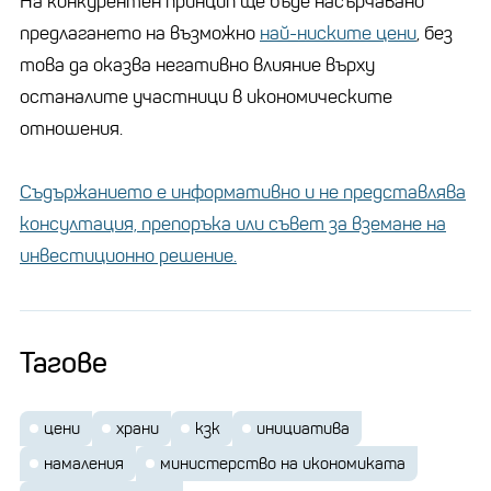
На конкурентен принцип ще бъде насърчавано
предлагането на възможно
най-ниските цени
, без
това да оказва негативно влияние върху
останалите участници в икономическите
отношения.
Съдържанието е информативно и не представлява
консултация, препоръка или съвет за вземане на
инвестиционно решение.
Тагове
цени
храни
кзк
инициатива
намаления
министерство на икономиката