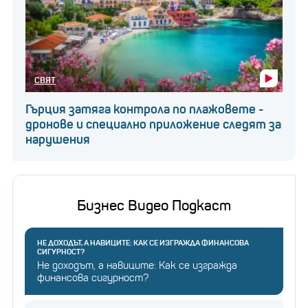
СВЯТ
Гърция затяга контрола по плажовете -
дронове и специално приложение следят за
нарушения
Бизнес Видео Подкаст
НЕ ДОХОДЪТ, А НАВИЦИТЕ: КАК СЕ ИЗГРАЖДА ФИНАНСОВА
СИГУРНОСТ?
Не доходът, а навиците: Как се изгражда
финансова сигурност?