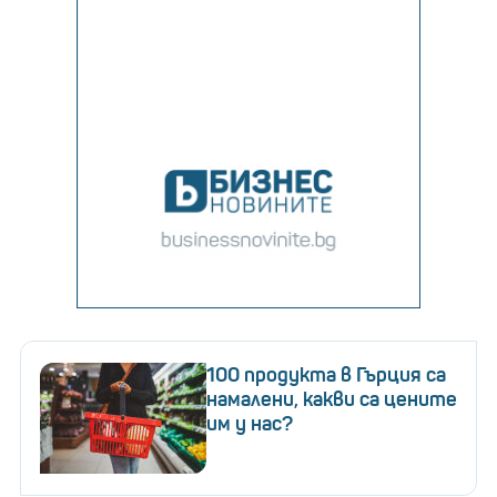
100 продукта в Гърция са
намалени, какви са цените
им у нас?