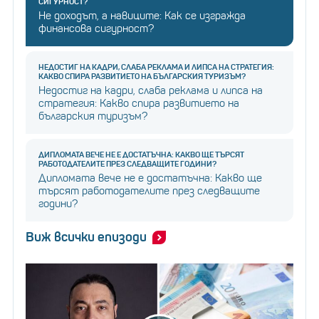
СИГУРНОСТ?
Не доходът, а навиците: Как се изгражда
финансова сигурност?
НЕДОСТИГ НА КАДРИ, СЛАБА РЕКЛАМА И ЛИПСА НА СТРАТЕГИЯ:
КАКВО СПИРА РАЗВИТИЕТО НА БЪЛГАРСКИЯ ТУРИЗЪМ?
Недостиг на кадри, слаба реклама и липса на
стратегия: Какво спира развитието на
българския туризъм?
ДИПЛОМАТА ВЕЧЕ НЕ Е ДОСТАТЪЧНА: КАКВО ЩЕ ТЪРСЯТ
РАБОТОДАТЕЛИТЕ ПРЕЗ СЛЕДВАЩИТЕ ГОДИНИ?
Дипломата вече не е достатъчна: Какво ще
търсят работодателите през следващите
години?
Виж всички епизоди