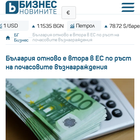
SD
Петрол
1.1535 BGN
78.72 $/барел
БГ
България отново е втора в ЕС по ръст на
Бизнес
почасовите възнаграждения
България отново е втора в ЕС по ръст
на почасовите възнаграждения