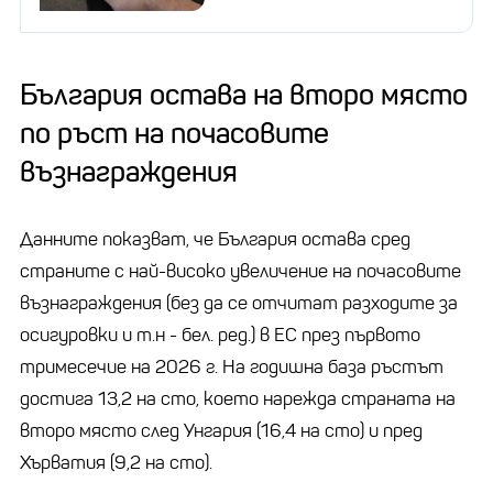
България остава на второ място
по ръст на почасовите
възнаграждения
Данните показват, че България остава сред
страните с най-високо увеличение на почасовите
възнаграждения (без да се отчитат разходите за
осигуровки и т.н - бел. ред.) в ЕС през първото
тримесечие на 2026 г. На годишна база ръстът
достига 13,2 на сто, което нарежда страната на
второ място след Унгария (16,4 на сто) и пред
Хърватия (9,2 на сто).