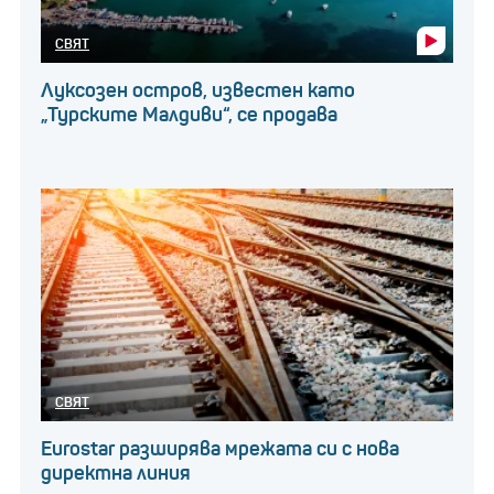
СВЯТ
Луксозен остров, известен като
„Турските Малдиви“, се продава
СВЯТ
Eurostar разширява мрежата си с нова
директна линия