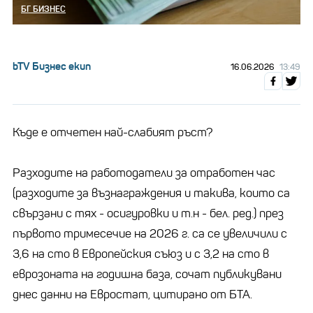
БГ БИЗНЕС
bTV Бизнес екип
16.06.2026
13:49
Къде е отчетен най-слабият ръст?
Разходите на работодатели за отработен час
(разходите за възнаграждения и такива, които са
свързани с тях - осигуровки и т.н - бел. ред.) през
първото тримесечие на 2026 г. са се увеличили с
3,6 на сто в Европейския съюз и с 3,2 на сто в
еврозоната на годишна база, сочат публикувани
днес данни на Евростат, цитирано от БТА.