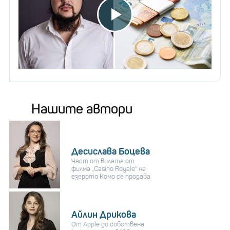
Нашите автори
Десислава Боцева
Част от вилата от
филма „Casino Royale“ на
езерото Комо се продава
Айлин Дрикова
От Apple до собствена