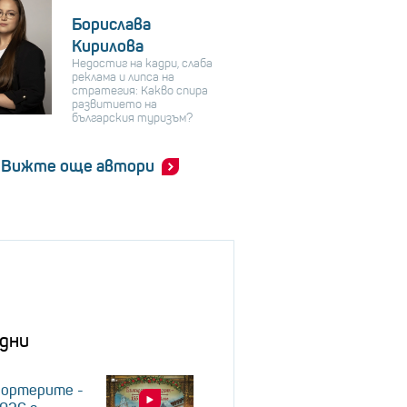
Борислава
Кирилова
Недостиг на кадри, слаба
реклама и липса на
стратегия: Какво спира
развитието на
българския туризъм?
Вижте още автори
дни
портерите -