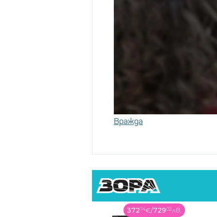
Вражда
372
74
€
/
729
02
лв.
109
99
€
/
215
13
лв.