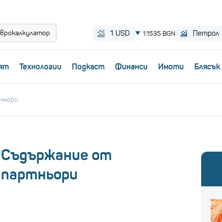
врокалкулатор
ят
Технологии
Пoдкаст
Финанси
Имоти
Блясък
ньори
Съдържание от
партньори