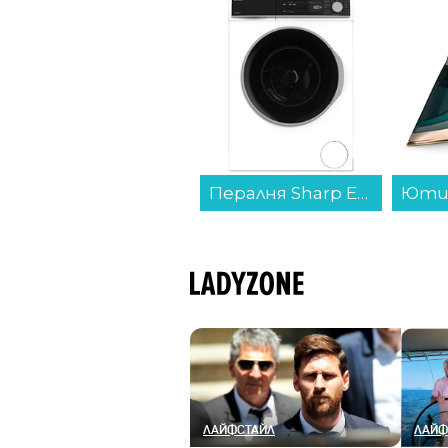
Пералня Sharp ES-NFB814AWNA , 1400 об./мин., 8.00 kg, A , Бял...
Ютия Philips DST8030/70...
ЛАЙФСТАЙЛ
ЛАЙФ