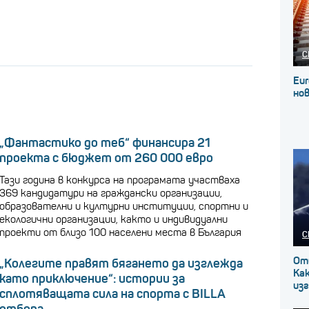
С
Eur
нов
„Фантастико до теб“ финансира 21
проекта с бюджет от 260 000 евро
Тази година в конкурса на програмата участваха
369 кандидатури на граждански организации,
образователни и културни институции, спортни и
екологични организации, както и индивидуални
проекти от близо 100 населени места в България
С
От
„Колегите правят бягането да изглежда
Как
като приключение“: истории за
изг
сплотяващата сила на спорта с BILLA