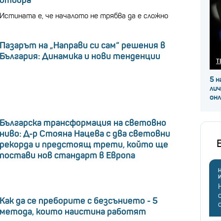
отбора
Истината е, че началото не трябва да е сложно
Пазарът на „Направи си сам“ решения в
България: Динамика и нови тенденции
Т
5 н
ли
он
Българска трансформация на световно
ниво: Д-р Стояна Нацева с два световни
рекорда и предстоящ трети, който ще
постави нов стандарт в Европа
Н
Как да се преборите с безсънието - 5
метода, които наистина работят