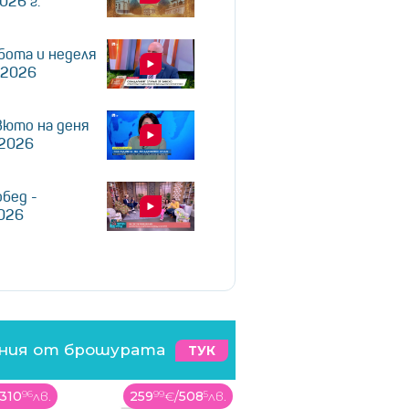
026 г.
бота и неделя
.2026
юто на деня
.2026
обед -
2026
ения от брошурата
ТУК
/
508
5
лв.
995
99
€
/
1947
99
лв.
339
99
€
/
664
97
лв.