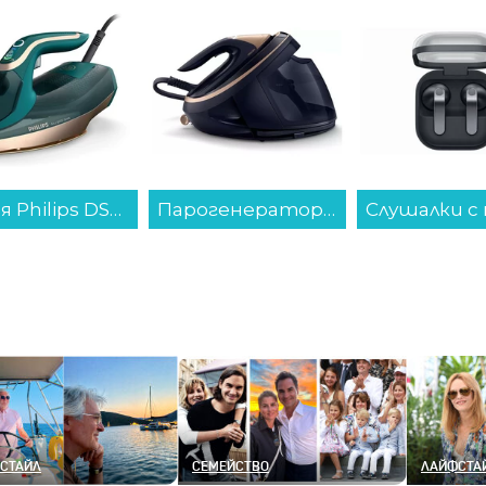
Парогенератор Philips PSG9050/20...
Слушалки с микрофон Samsung GALAXY BUDS 4 BLACK SM-R540NZKA , Bluetooth , IN-EAR (ТАПИ)...
СТАЙЛ
СЕМЕЙСТВО
ЛАЙФСТА