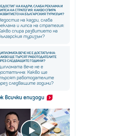
НЕДОСТИГ НА КАДРИ, СЛАБА РЕКЛАМА И
ЛИПСА НА СТРАТЕГИЯ: КАКВО СПИРА
РАЗВИТИЕТО НА БЪЛГАРСКИЯ ТУРИЗЪМ?
Недостиг на кадри, слаба
реклама и липса на стратегия:
Какво спира развитието на
българския туризъм?
ДИПЛОМАТА ВЕЧЕ НЕ Е ДОСТАТЪЧНА:
КАКВО ЩЕ ТЪРСЯТ РАБОТОДАТЕЛИТЕ
ПРЕЗ СЛЕДВАЩИТЕ ГОДИНИ?
Дипломата вече не е
достатъчна: Какво ще
търсят работодателите
през следващите години?
ж всички епизоди