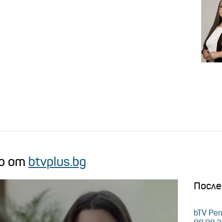
о от
btvplus.bg
После
bTV Ре