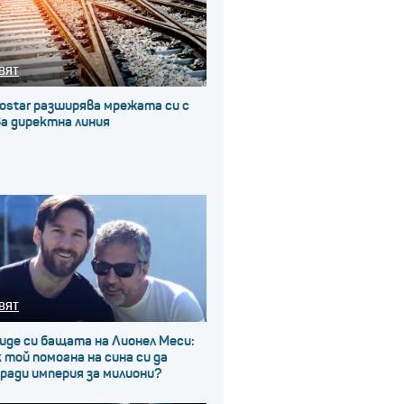
ВЯТ
ostar разширява мрежата си с
а директна линия
ВЯТ
иде си бащата на Лионел Меси:
 той помогна на сина си да
ради империя за милиони?