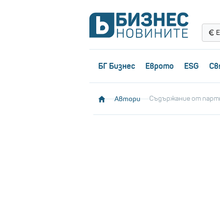
Е
БГ Бизнес
Еврото
ESG
Св
Автори
Съдържание от парт