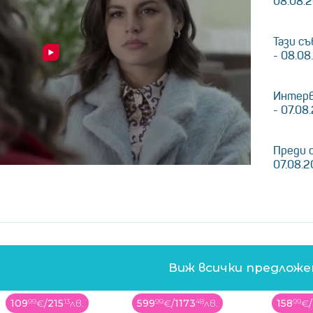
08.08.2
Тази съ
- 08.08
Интерв
- 07.08
Преди 
07.08.
Виж всички предлож
599
99
€
/
1173
48
лв.
158
99
€
/
310
96
лв.
259
99
€