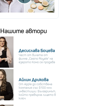
Нашите автори
Десислава Боцева
Част от вилата от
филма „Casino Royale“ на
езерото Комо се продава
Айлин Дрикова
От Apple до собствена
компания със $100 млн.
инвестиции: Българинът,
който превърна лицето в
ключ