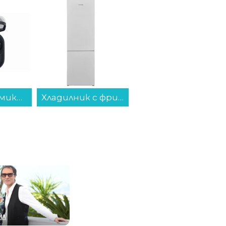
Хладилник с фризер Crown GN 3130E , 268 l, E , Бял , Статична...
Лаптоп Lenovo LOQ 15ARP10E 83S000AEBM , 1000GB SSD , 15.60 , 16 , AMD Ryzen 7 170 OCTA CORE , NVIDIA GeForce RTX 4050 6GB GDDR6 , Без OS...
Фурна за вграждане Gorenje BOP6737E02XK , 77 , А , Механично , Пиролиза...
ЙЛ