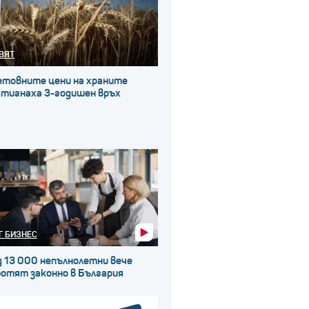
ВЯТ
етовните цени на храните
стигнаха 3-годишен връх
Г БИЗНЕС
д 13 000 непълнолетни вече
ботят законно в България