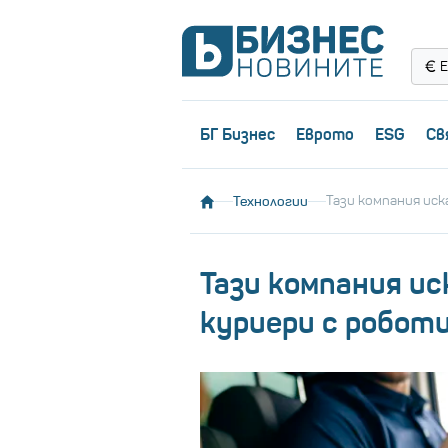
Е
БГ Бизнес
Еврото
ESG
Св
Технологии
Тази компания иск
Тази компания ис
куриери с робот