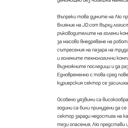
денонощно без човешка намеса
Въпреки това думите на Лю пр
влияние на JD.com върху логис
ръководителите на големи ком
за масово внедряване на робот
сътресения на пазара на труд
и големите технологични комп
възможните последици и да ра
Едновременно с това сред пов
куриерския сектор се засилих
Особено уязвими са високообр
години са били принудени да с
сектор заради недостига на к
тези опасения, Лю представи 