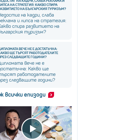
НЕДОСТИГ НА КАДРИ, СЛАБА РЕКЛАМА И
ЛИПСА НА СТРАТЕГИЯ: КАКВО СПИРА
РАЗВИТИЕТО НА БЪЛГАРСКИЯ ТУРИЗЪМ?
Недостиг на кадри, слаба
реклама и липса на стратегия:
Какво спира развитието на
българския туризъм?
ДИПЛОМАТА ВЕЧЕ НЕ Е ДОСТАТЪЧНА:
КАКВО ЩЕ ТЪРСЯТ РАБОТОДАТЕЛИТЕ
ПРЕЗ СЛЕДВАЩИТЕ ГОДИНИ?
Дипломата вече не е
достатъчна: Какво ще
търсят работодателите
през следващите години?
ж всички епизоди