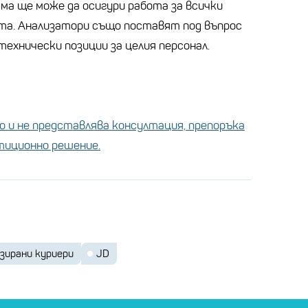
ма ще може да осигури работа за всички
а. Анализатори също поставят под въпрос
ехнически позиции за целия персонал.
 и не представлява консултация, препоръка
стиционно решение.
зирани куриери
JD