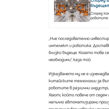
Според 
бъдещет
Според ко
роботите 
„Ние последователно инвестир
интелект и роботика. Доставк
близко бъдеще. Когато това се
необходими“, каза той.
Изказването му не е изненадв
китайските технологии за въ
роботите в различни индустри
Xiaomi, който повече от седем 
напълно автоматизирани прои