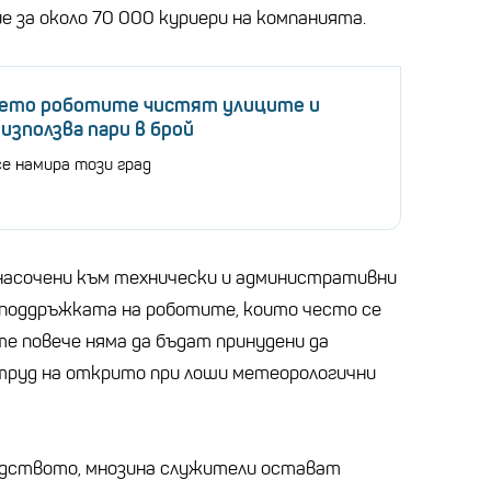
е за около 70 000 куриери на компанията.
ъдето роботите чистят улиците и
 използва пари в брой
се намира този град
насочени към технически и административни
и поддръжката на роботите, които често се
те повече няма да бъдат принудени да
руд на открито при лоши метеорологични
одството, мнозина служители остават