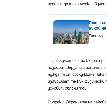
предвижда техническо обучени
Град, к
никой не
Ето къде 
„Тези служители ще бъдат пре
позиции, свързани с ремонта 
нуждаят от обслужване. Така 
извършват тежък физически т
условия“, обясни той.
Въпреки уверенията на ръков