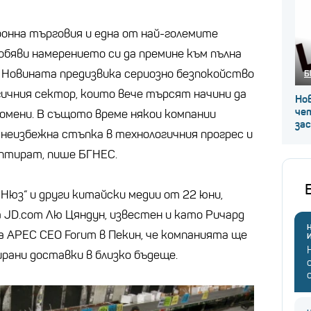
онна търговия и една от най-големите
обяви намерението си да премине към пълна
 Новината предизвика сериозно безпокойство
Б
ичния сектор, които вече търсят начини да
Нов
че
омени. В същото време някои компании
за
неизбежна стъпка в технологичния прогрес и
аптират, пише БГНЕС.
 Нюз“ и други китайски медии от 22 юни,
 JD.com Лю Цяндун, известен и като Ричард
Н
ма APEC CEO Forum в Пекин, че компанията ще
рани доставки в близко бъдеще.