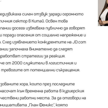
.
едизвикаха силен отзвук заради огромното
тичния сектор в Китай. Освен това
пании досега избягваха публично да говорят
и поради опасения от социално напрежение и
а. След изявлението конкурентите на JD.com
ании започнаха внимателно да следят
зработват стратегии за реакция.
ече от 2000 служители в логистичния и
а тревогите от потенциални съкращения.
азованите хора, които през последните
е насочат към временна работа в куриерския
ачествени работни места. За да отговори на
инициативата „План Феникс“, която