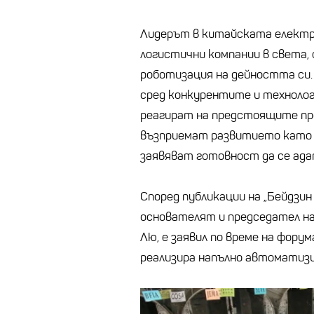
Лидерът в китайската електр
логистични компании в света, 
роботизация на дейността си.
сред конкурентите и технолог
реагират на предстоящите пр
възприемат развитието като 
заявяват готовност да се ад
Според публикации на „Бейдзин
основателят и председател на
Лю, е заявил по време на фору
реализира напълно автоматизи