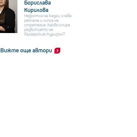
Борислава
Кирилова
Недостиг на кадри, слаба
реклама и липса на
стратегия: Какво спира
развитието на
българския туризъм?
Вижте още автори