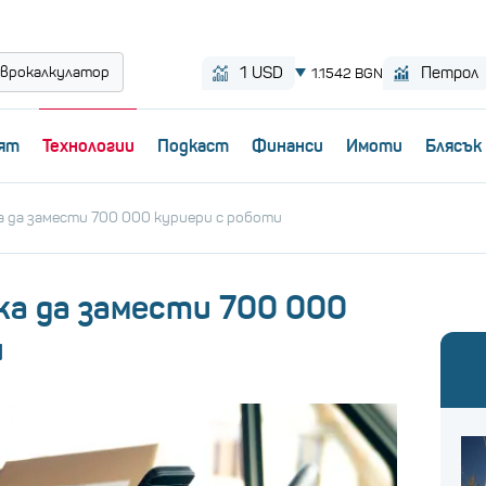
врокалкулатор
ят
Технологии
Пoдкаст
Финанси
Имоти
Блясък
а да замести 700 000 куриери с роботи
ка да замести 700 000
и