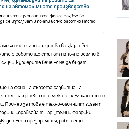
BMW, хуманоидните роботи са
о на автомобилното производство
мпанията хуманоидната форма позволява
да се използват в почти всяко работно място
аме значителни средства в изкуствен
ите с роботи ще станат напълно реални в
 случи, куриерите вече няма да бъдат
ащо на фона на бързото развитие на
плътен изкуствен интелект и навлизането на
и. Пример за това е технологичният гигант
години управлява т.нар. „тъмни фабрики“ –
зводствени предприятия, работещи