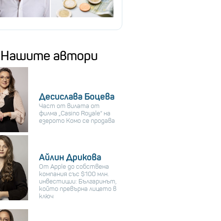
Нашите автори
Десислава Боцева
Част от вилата от
филма „Casino Royale“ на
езерото Комо се продава
Айлин Дрикова
От Apple до собствена
компания със $100 млн.
инвестиции: Българинът,
който превърна лицето в
ключ