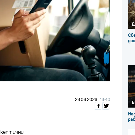
С
Св
до
23.06.2026
13:40
Б
На
ра
скептични