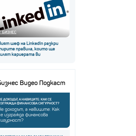
Г БИЗНЕС
ият шеф на LinkedIn разкри
тирите правила, които ще
силят кариерата ви
Бизнес Видео Подкаст
Е ДОХОДЪТ, А НАВИЦИТЕ: КАК СЕ
ИЗГРАЖДА ФИНАНСОВА СИГУРНОСТ?
Не доходът, а навиците: Как
се изгражда финансова
сигурност?