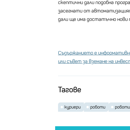
скептични дали подобна програ
засегнати от автоматизацият
дали ще има достатъчно нови т
Съдържанието е информативно
или съвет за вземане на инве
Тагове
куриери
роботи
роботи