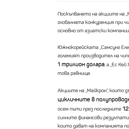
Поскъпването на акциите на „М
глобалната конкуренция при чи
основно от азиатски компании
Южнокорейската „Самсунг Елект
големият производител на чипо
1 трилион долара
, а „Ес Ке
това равнище.
Акциите на „Майкрон“, които д
цикличните в полупровод
12
осем пъти през последните
силните финансови резултати 
които дават на компанията по