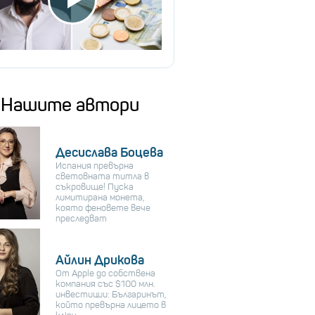
Нашите автори
Десислава Боцева
Испания превърна
световната титла в
съкровище! Пуска
лимитирана монета,
която феновете вече
преследват
Айлин Дрикова
От Apple до собствена
компания със $100 млн.
инвестиции: Българинът,
който превърна лицето в