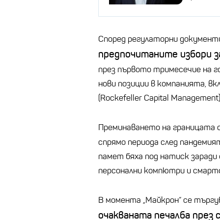
Според регулаторни документи 
предпочитаните избори 
през първото тримесечие на г
нови позиции в компанията, 
(Rockefeller Capital Management)
Преминаването на границата
спрямо периода след пандемия
памет бяха под натиск заради
персонални компютри и смарт
В момента „Майкрон“ се търгу
очакваната печалба през