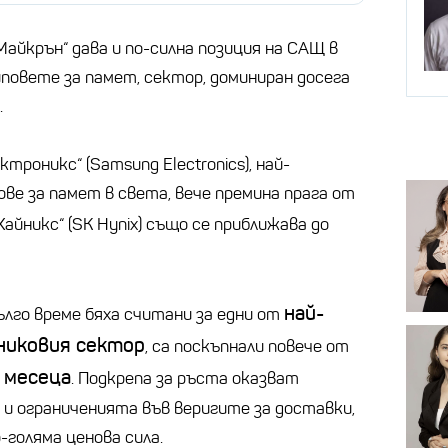
айкрън“ дава и по-силна позиция на САЩ в
повете за памет, сектор, доминиран досега
.
роникс“ (Samsung Electronics), най-
ве за памет в света, вече премина прага от
й Хайникс“ (SK Hynix) също се приближава до
най-
ълго време бяха считани за едни от
никовия сектор
, са поскъпнали повече от
 месеца
. Подкрепа за ръста оказват
и ограниченията във веригите за доставки,
-голяма ценова сила.