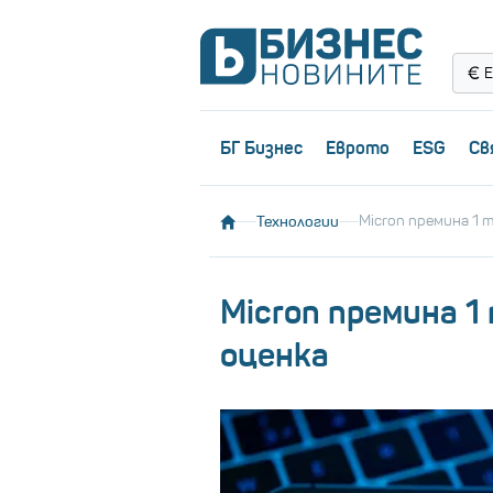
Е
БГ Бизнес
Еврото
ESG
Св
Технологии
Micron премина 1 
Micron премина 1
оценка