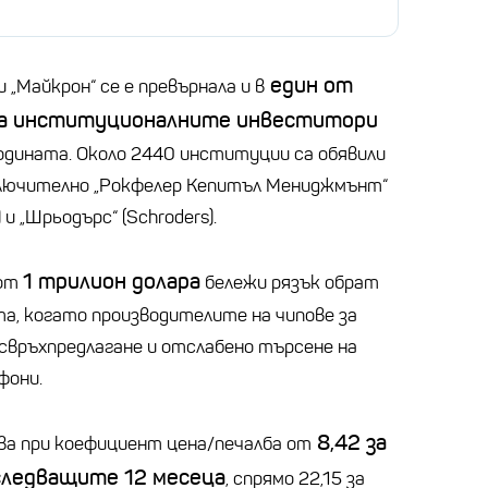
един от
„Майкрон“ се е превърнала и в
за институционалните инвеститори
одината. Около 2440 институции са обявили
включително „Рокфелер Кепитъл Мениджмънт“
 и „Шрьодърс“ (Schroders).
1 трилион долара
 от
бележи рязък обрат
та, когато производителите на чипове за
 свръхпредлагане и отслабено търсене на
фони.
8,42 за
ва при коефициент цена/печалба от
 следващите 12 месеца
, спрямо 22,15 за