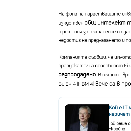
На фона на нарастващите инве
общ интелект т
изкуствен
и решения за съхранение на дан
недостиг на предлагането и п
Компанията съобщи, че цялото
пропускателна способност Ейч 
разпродадено
. В същото вр
вече са в пр
Би Ем 4 (HBM 4)
Кой е IT
наричат 
Той беше о
Украйна