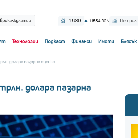
врокалкулатор
ят
Технологии
Пoдкаст
Финанси
Имоти
Блясък
трлн. долара пазарна оценка
 трлн. долара пазарна