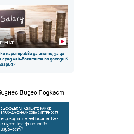
ИНАНСИ
ко пари трябва да имате, за да
 сред най-богатите по доходи в
лгария?
Бизнес Видео Подкаст
Е ДОХОДЪТ, А НАВИЦИТЕ: КАК СЕ
ИЗГРАЖДА ФИНАНСОВА СИГУРНОСТ?
Не доходът, а навиците: Как
се изгражда финансова
сигурност?