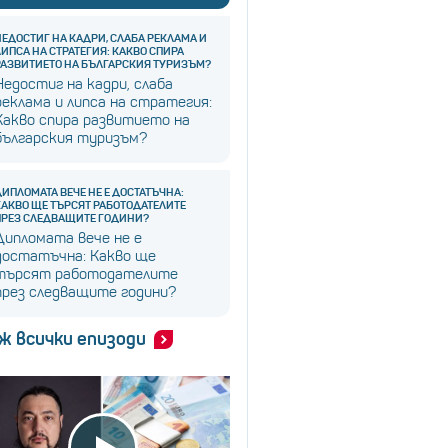
НЕДОСТИГ НА КАДРИ, СЛАБА РЕКЛАМА И
ЛИПСА НА СТРАТЕГИЯ: КАКВО СПИРА
РАЗВИТИЕТО НА БЪЛГАРСКИЯ ТУРИЗЪМ?
Недостиг на кадри, слаба
реклама и липса на стратегия:
Какво спира развитието на
българския туризъм?
ДИПЛОМАТА ВЕЧЕ НЕ Е ДОСТАТЪЧНА:
КАКВО ЩЕ ТЪРСЯТ РАБОТОДАТЕЛИТЕ
ПРЕЗ СЛЕДВАЩИТЕ ГОДИНИ?
Дипломата вече не е
достатъчна: Какво ще
търсят работодателите
през следващите години?
ж всички епизоди