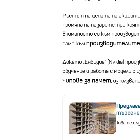
Ръстът на цената на акциите
промяна на пазарите, при коя
вниманието си към производите
производителите 
само към
Докато „Енвидиа“ (Nvidia) про
обучение и работа с модели с 
чипове за памет
, използван
Предлаг
търсенет
Това се сл