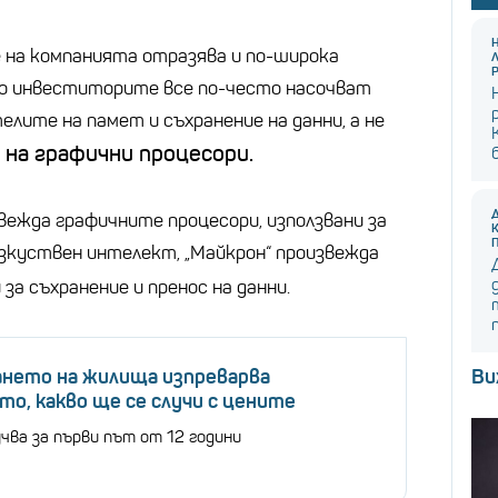
 на компанията отразява и по-широка
то инвеститорите все по-често насочват
лите на памет и съхранение на данни, а не
на графични процесори.
извежда графичните процесори, използвани за
изкуствен интелект, „Майкрон“ произвежда
и за съхранение и пренос на данни.
ането на жилища изпреварва
Ви
о, какво ще се случи с цените
учва за първи път от 12 години