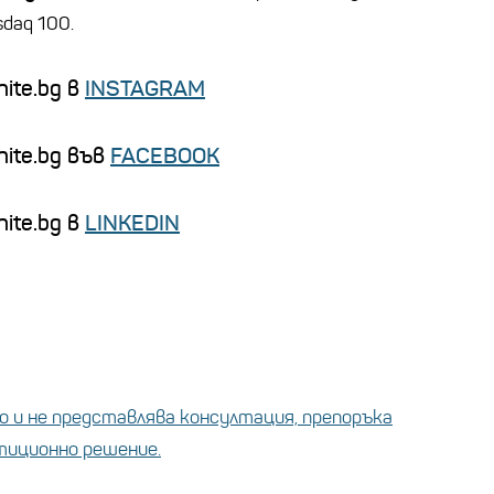
sdaq 100.
ite.bg в
INSTAGRAM
nite.bg във
FACEBOOK
ite.bg в
LINKEDIN
 и не представлява консултация, препоръка
стиционно решение.