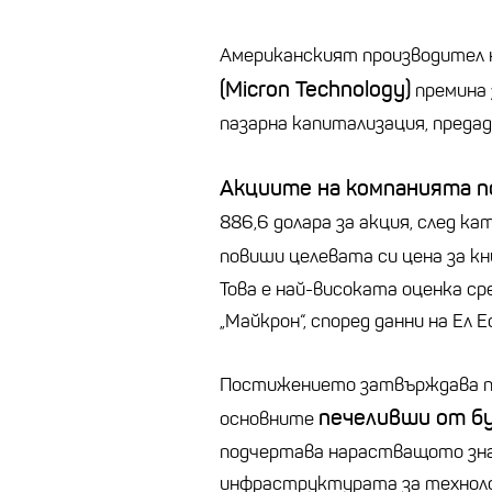
Американският производител 
(Micron Technology)
премина 
пазарна капитализация, преда
Акциите на компанията п
886,6 долара за акция, след к
повиши целевата си цена за к
Това е най-високата оценка ср
„Майкрон“, според данни на Ел Е
Постижението затвърждава по
печеливши от б
основните
подчертава нарастващото зна
инфраструктурата за техноло