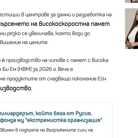
стиции в центрове за данни и разработка на
ърсенето на високоскоростна памет
ни рязко се увеличава, което води до
овишение на цените.
 ѝ производство на чипове с памет с висока
Би Ем (HBM) за 2026 г. вече е
еме продуктите от следващо поколение Ейч
оизводство.
 милиардерът, който бяга от Русия,
фонда му "екстремистка организация"
бвинен в подкрепа на въоръжените сили на