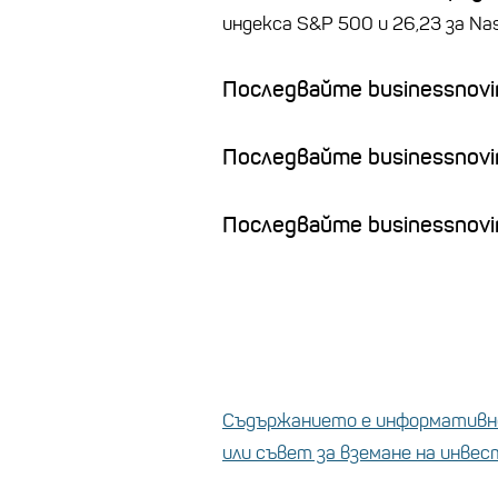
индекса S&P 500 и 26,23 за Na
Последвайте businessnovin
Последвайте businessnovi
Последвайте businessnovin
Съдържанието е информативно
или съвет за вземане на инве