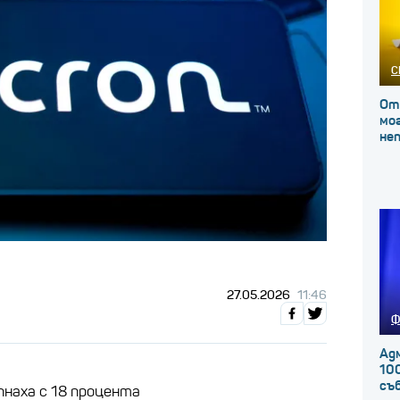
С
От
мог
не
27.05.2026
11:46
Ф
Ад
100
съ
наха с 18 процента