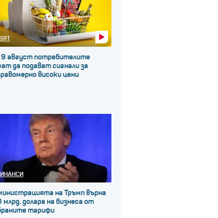
ВЯТ
 9 август потребителите
ат да подават сигнали за
правомерно високи цени
ИНАНСИ
министрацията на Тръмп върна
 млрд. долара на бизнеса от
браните тарифи