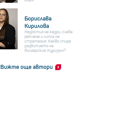
ключ
Борислава
Кирилова
Недостиг на кадри, слаба
реклама и липса на
стратегия: Какво спира
развитието на
българския туризъм?
Вижте още автори