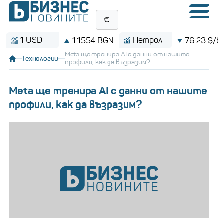
1 USD
Петрол
1.1554 BGN
76.23 $/баре
Meta ще тренира AI с данни от нашите
Технологии
профили, как да възразим?
Meta ще тренира AI с данни от нашите
профили, как да възразим?