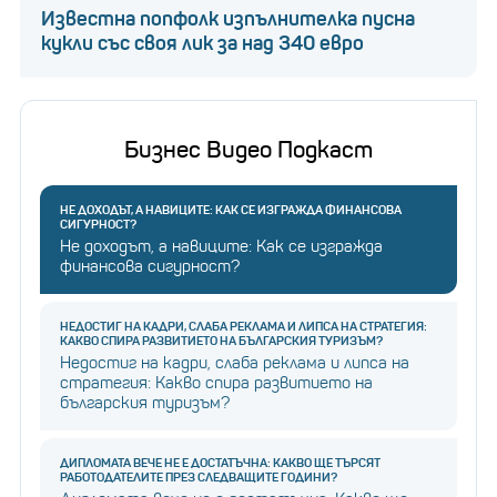
Известна попфолк изпълнителка пусна
кукли със своя лик за над 340 евро
7. За да подадете възражение, трябва да
попълните бланката.
Бизнес Видео Подкаст
8. След като я попълните, ще получите код по
имейла на профила ви. Ако не излиза в общия раздел
на пощата, проверете в папка „Спам“ или в другите
НЕ ДОХОДЪТ, А НАВИЦИТЕ: КАК СЕ ИЗГРАЖДА ФИНАНСОВА
СИГУРНОСТ?
раздели като напр. „Рекламни съобщения“.
Не доходът, а навиците: Как се изгражда
финансова сигурност?
9. Въведете кода и изпратете възражението. Би
НЕДОСТИГ НА КАДРИ, СЛАБА РЕКЛАМА И ЛИПСА НА СТРАТЕГИЯ:
трябвало скоро след това да получите имейл и
КАКВО СПИРА РАЗВИТИЕТО НА БЪЛГАРСКИЯ ТУРИЗЪМ?
Недостиг на кадри, слаба реклама и липса на
съобщение на профила ви, че възражението ви е
стратегия: Какво спира развитието на
българския туризъм?
било прието.
ДИПЛОМАТА ВЕЧЕ НЕ Е ДОСТАТЪЧНА: КАКВО ЩЕ ТЪРСЯТ
РАБОТОДАТЕЛИТЕ ПРЕЗ СЛЕДВАЩИТЕ ГОДИНИ?