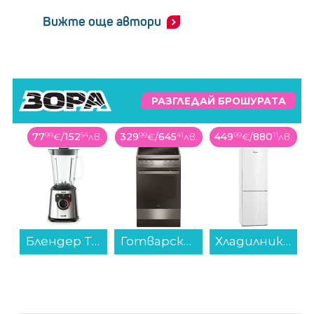
Вижте още автори
РАЗГЛЕДАЙ БРОШУРАТА
77
99
€
/
152
54
лв.
329
99
€
/
645
41
лв.
449
99
€
/
880
11
лв.
Блендер Tefal BL871D31...
Готварска печка (ток) AMICA 508CE2.30EH(XV) , Керамични...
Хладилник с фризер MIELE KD 4072 E ws Active , 308 l, E , Бял , Статична...