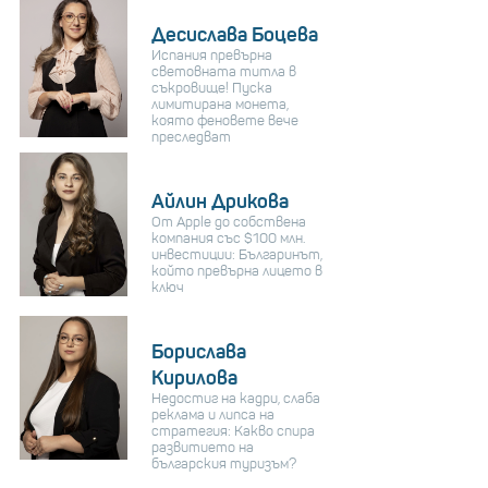
Десислава Боцева
Испания превърна
световната титла в
съкровище! Пуска
лимитирана монета,
която феновете вече
преследват
Айлин Дрикова
От Apple до собствена
компания със $100 млн.
инвестиции: Българинът,
който превърна лицето в
ключ
Борислава
Кирилова
Недостиг на кадри, слаба
реклама и липса на
стратегия: Какво спира
развитието на
българския туризъм?