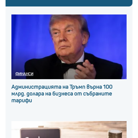
предпочитана мрежа
Как да подадете възражение
Ако и вие не желаете личните ви данни, снимки и
публикации да бъдат използвани, ето как можете
да подадете възражение:
ФИНАНСИ
1. Влезте в профила си във Facebook.
Администрацията на Тръмп върна 100
млрд. долара на бизнеса от събраните
тарифи
2. Отворете „Настойки и поверителност“.
3. Изберете „Преки пътища за поверителност“.