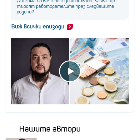
Дипломата вече не е достатъчна: Какво ще
търсят работодателите през следващите
години?
Виж всички епизоди
Нашите автори