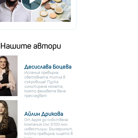
Нашите автори
Десислава Боцева
Испания превърна
световната титла в
съкровище! Пуска
лимитирана монета,
която феновете вече
преследват
Айлин Дрикова
От Apple до собствена
компания със $100 млн.
инвестиции: Българинът,
който превърна лицето в