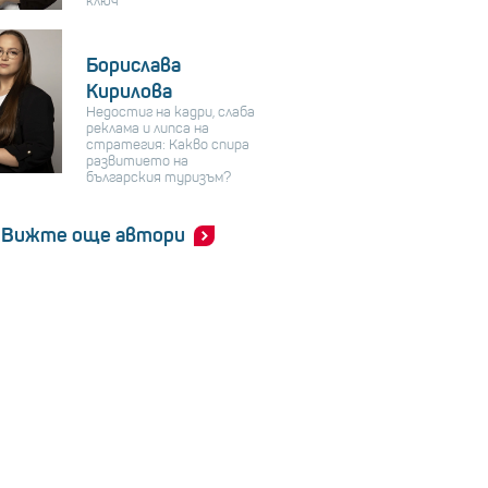
ключ
Борислава
Кирилова
Недостиг на кадри, слаба
реклама и липса на
стратегия: Какво спира
развитието на
българския туризъм?
Вижте още автори