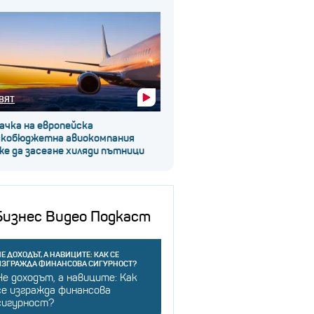
ВЯТ
ачка на европейска
скобюджетна авиокомпания
е да засегне хиляди пътници
Бизнес Видео Подкаст
Е ДОХОДЪТ, А НАВИЦИТЕ: КАК СЕ
ИЗГРАЖДА ФИНАНСОВА СИГУРНОСТ?
Не доходът, а навиците: Как
се изгражда финансова
сигурност?