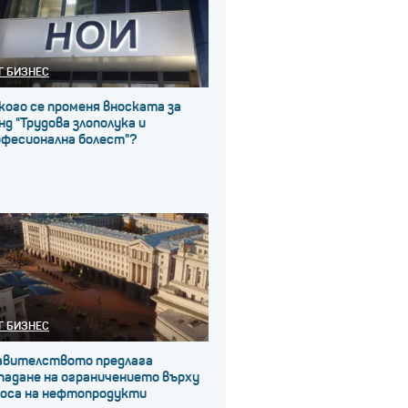
Г БИЗНЕС
кого се променя вноската за
д "Трудова злополука и
офесионална болест"?
Г БИЗНЕС
авителството предлага
падане на ограничението върху
носа на нефтопродукти