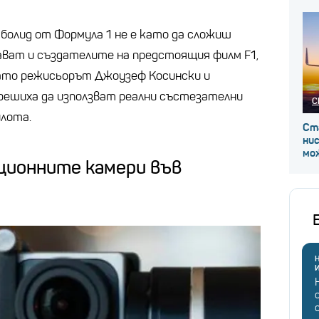
болид от Формула 1 не е като да сложиш
нават и създателите на предстоящия филм F1,
когато режисьорът Джоузеф Косински и
решиха да използват реални състезателни
С
илота.
Ст
ни
мож
ционните камери във
Н