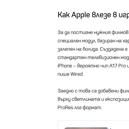
Как Apple влезе в и
За да постигне нужния филмов 
специален модул, базиран на хар
залепен на болида. Създадена 
стандартен телевизионен мод
iPhone – вероятно чип A17 Pro 
пише Wired.
Заедно с това са добавени фил
върху светлината и експозици
ProRes лог формат.