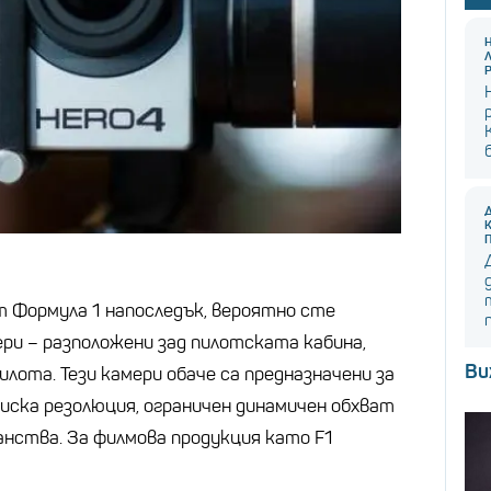
т Формула 1 напоследък, вероятно сте
ери – разположени зад пилотската кабина,
Ви
лота. Тези камери обаче са предназначени за
ниска резолюция, ограничен динамичен обхват
нства. За филмова продукция като F1