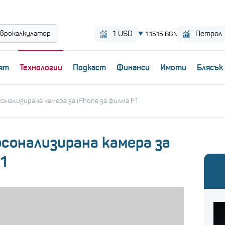
врокалкулатор
ят
Технологии
Пoдкаст
Финанси
Имоти
Блясък
сонализирана камера за iPhone за филма F1
рсонализирана камера за
1