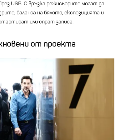
. През USB-C връзка режисьорите могат да
ите, баланса на бялото, експозицията и
 стартират или спрат записа.
хновени от проекта