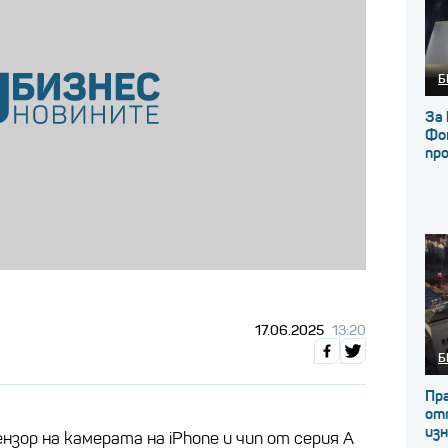
Б
За 
Фон
пр
17.06.2025
13:20
Б
Пр
от
из
нзор на камерата на iPhone и чип от серия А