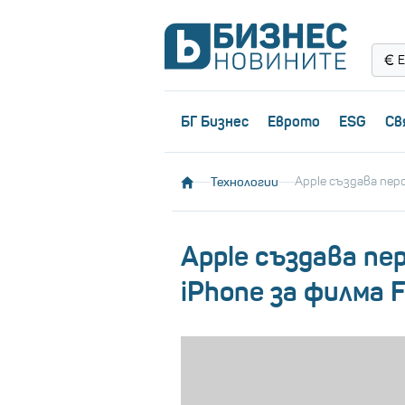
Е
БГ Бизнес
Еврото
ESG
Св
Технологии
Apple създава пер
Apple създава пе
iPhone за филма F