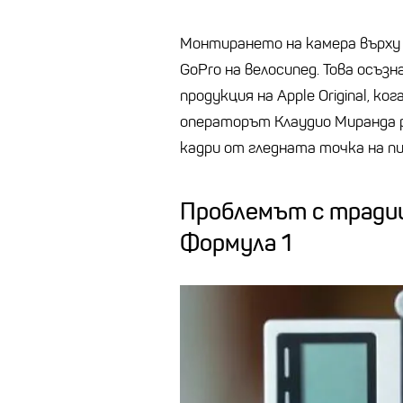
Монтирането на камера върху 
GoPro на велосипед. Това осъз
продукция на Apple Original, 
операторът Клаудио Миранда 
кадри от гледната точка на п
Проблемът с тради
Формула 1