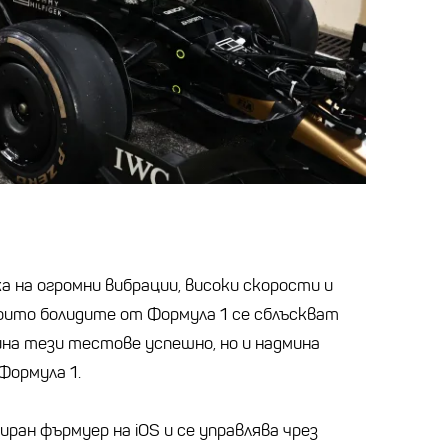
 на огромни вибрации, високи скорости и
оито болидите от Формула 1 се сблъскват
ина тези тестове успешно, но и надмина
Формула 1.
ран фърмуер на iOS и се управлява чрез