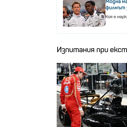
Модна ма
филмът 
Коя е мар
Изпитания при екст