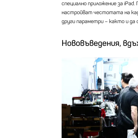
специално приложение за iPad
настройват честотата на кадр
други параметри – както и да
Нововъведения, вдъ