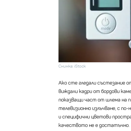
Снимка: iStock
Ако сте гледали състезание о
виждали кадри от бордови кам
показващи част от шлема на пи
телевизионно излъчване, с по-
и специфични цветови простра
качеството не е достатъчно.