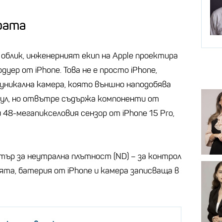
грата
облик, инженерният екип на Apple проектира
дуер от iPhone. Това не е просто iPhone,
е уникална камера, която външно наподобява
ул, но отвътре съдържа компоненти от
и 48-мегапикселовия сензор от iPhone 15 Pro,
тър за неутрална плътност (ND) – за контрол
ята, батерия от iPhone и камера записваща в