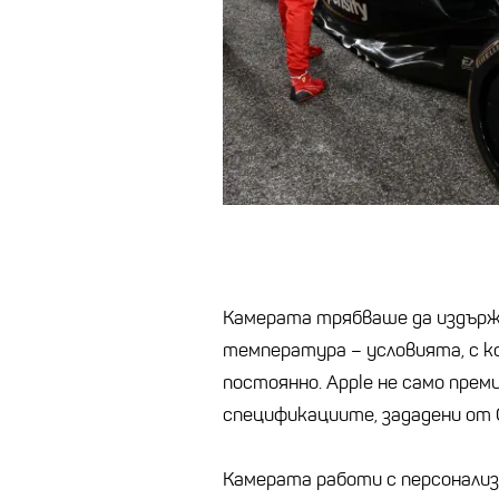
Камерата трябваше да издържа
температура – условията, с к
постоянно. Apple не само прем
спецификациите, зададени от 
Камерата работи с персонализи