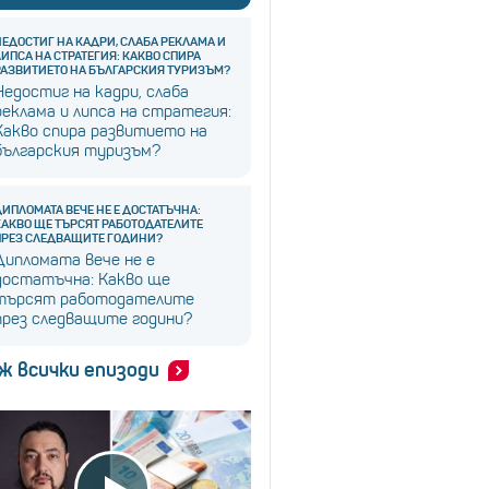
НЕДОСТИГ НА КАДРИ, СЛАБА РЕКЛАМА И
ЛИПСА НА СТРАТЕГИЯ: КАКВО СПИРА
РАЗВИТИЕТО НА БЪЛГАРСКИЯ ТУРИЗЪМ?
Недостиг на кадри, слаба
реклама и липса на стратегия:
Какво спира развитието на
българския туризъм?
ДИПЛОМАТА ВЕЧЕ НЕ Е ДОСТАТЪЧНА:
КАКВО ЩЕ ТЪРСЯТ РАБОТОДАТЕЛИТЕ
ПРЕЗ СЛЕДВАЩИТЕ ГОДИНИ?
Дипломата вече не е
достатъчна: Какво ще
търсят работодателите
през следващите години?
ж всички епизоди