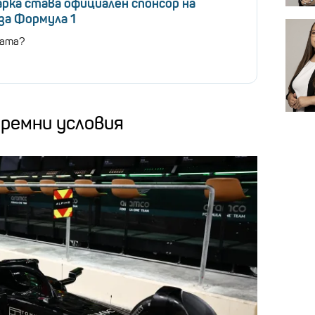
рка става официален спонсор на
за Формула 1
ката?
ремни условия