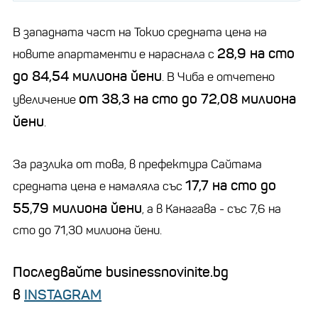
В западната част на Токио средната цена на
28,9 на сто
новите апартаменти е нараснала с
до 84,54 милиона йени
. В Чиба е отчетено
от 38,3 на сто до 72,08 милиона
увеличение
йени
.
За разлика от това, в префектура Сайтама
17,7 на сто до
средната цена е намаляла със
55,79 милиона йени
, а в Канагава - със 7,6 на
сто до 71,30 милиона йени.
Последвайте businessnovinite.bg
в
INSTAGRAM