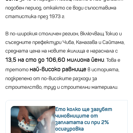
подобен период, откакто се води съпоставима
статистика през 1973 г.
В по-широкия столичен регион, включващ Токио и
съседните префектури Чиба, Канагава и Сайтама,
средната цена на новите жилища е нараснала с
13,5 на сто до 106,60 милиона йени
. Това е
най-високо равнище
третото
в историята,
подкрепено от по-високите разходи за
строителство, труд и строителни материали.
Ето колко ще загубят
чиновниците от
заплатата си при 2%
осигуровка