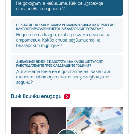
Не доходът, а навиците: Как се изгражда
финансова сигурност?
НЕДОСТИГ НА КАДРИ, СЛАБА РЕКЛАМА И ЛИПСА НА СТРАТЕГИЯ:
КАКВО СПИРА РАЗВИТИЕТО НА БЪЛГАРСКИЯ ТУРИЗЪМ?
Недостиг на кадри, слаба реклама и липса на
стратегия: Какво спира развитието на
българския туризъм?
ДИПЛОМАТА ВЕЧЕ НЕ Е ДОСТАТЪЧНА: КАКВО ЩЕ ТЪРСЯТ
РАБОТОДАТЕЛИТЕ ПРЕЗ СЛЕДВАЩИТЕ ГОДИНИ?
Дипломата вече не е достатъчна: Какво ще
търсят работодателите през следващите
години?
Виж всички епизоди