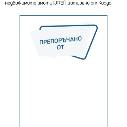
недвижимите имоти (JREI), цитирани от Киодо.