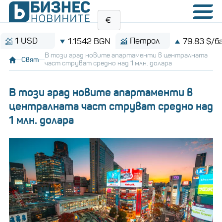
USD
Петрол
1.1542 BGN
79.83 $/барел
В този град новите апартаменти в централната
Свят
част струват средно над 1 млн. долара
В този град новите апартаменти в
централната част струват средно над
1 млн. долара