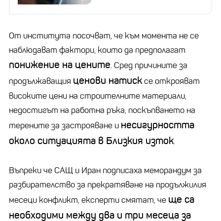
От института посочват, че към момента не се
наблюдават фактори, които да предполагат
понижение на цените
. Сред причините за
ценови натиск
продължаващия
се открояват
високите цени на строителните материали,
недостигът на работна ръка, поскъпването на
несигурността
терените за застрояване и
около ситуацията в Близкия изток
.
Въпреки че САЩ и Иран подписаха меморандум за
разбирателство за прекратяване на продължилия
ще са
месеци конфликт, експерти смятат, че
необходими между два и три месеца за