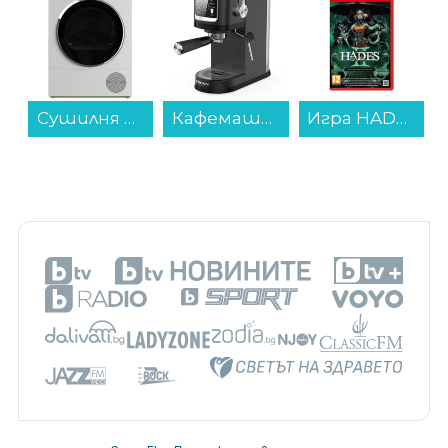
Кафемашина Crown CEM-1539D...
Игра HADES 2 (NSW2)...
Лаптоп Apple MacBook Neo 13" 512GB Citrus mhfe4 , 13.00 , 512 , 8 , Apple A18 Pro 5 Core GPU , Apple A18 Pro 6 Core , Mac OS...