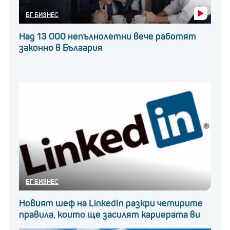
БГ БИЗНЕС
Над 13 000 непълнолетни вече работят
законно в България
БГ БИЗНЕС
Новият шеф на LinkedIn разкри четирите
правила, които ще засилят кариерата ви