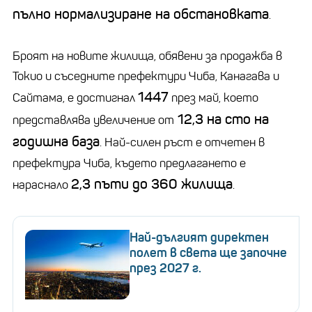
пълно нормализиране на обстановката
.
Броят на новите жилища, обявени за продажба в
Токио и съседните префектури Чиба, Канагава и
1447
Сайтама, е достигнал
през май, което
12,3 на сто на
представлява увеличение от
годишна база
. Най-силен ръст е отчетен в
префектура Чиба, където предлагането е
2,3 пъти до 360 жилища
нараснало
.
Най-дългият директен
полет в света ще започне
през 2027 г.