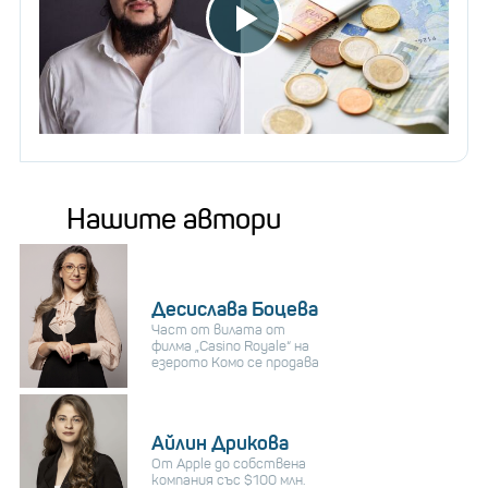
Нашите автори
Десислава Боцева
Част от вилата от
филма „Casino Royale“ на
езерото Комо се продава
Айлин Дрикова
От Apple до собствена
компания със $100 млн.