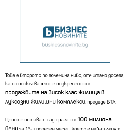
Това е второто по големина ниво, отчитано досега,
като поскъпването е подкрепено от
продажбите на висок клас жилища в
луксозни жилищни комплекси
, предаде БТА.
100 милиона
Цените остават над прага от
йени
за 13-и пореден месец, което е най-дългият