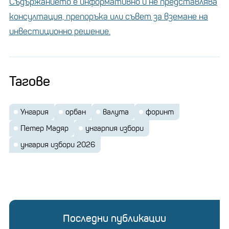
Съдържанието е информативно и не представлява
консултация, препоръка или съвет за вземане на
инвестиционно решение.
Тагове
Унгария
орбан
валута
форинт
Петер Мадяр
унгарпия избори
унгария избори 2026
Последни публикации