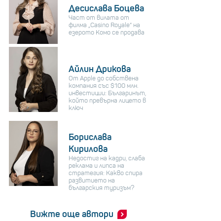
Десислава Боцева
Част от вилата от
филма „Casino Royale“ на
езерото Комо се продава
Айлин Дрикова
От Apple до собствена
компания със $100 млн.
инвестиции: Българинът,
който превърна лицето в
ключ
Борислава
Кирилова
Недостиг на кадри, слаба
реклама и липса на
стратегия: Какво спира
развитието на
българския туризъм?
Вижте още автори