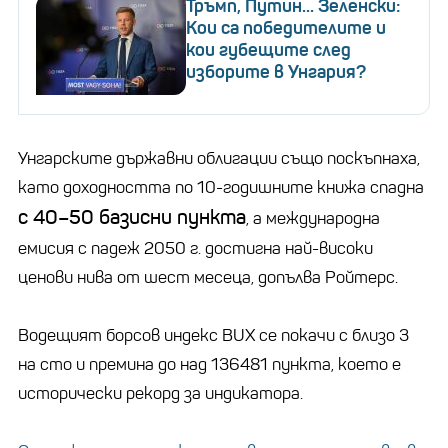
Тръмп, Путин... Зеленски:
Кои са победителите и
кои губещите след
изборите в Унгария?
Унгарските държавни облигации също поскъпнаха,
като доходността по 10-годишните книжа спадна
с 40–50 базисни пункта
, а международна
емисия с падеж 2050 г. достигна най-високи
ценови нива от шест месеца, допълва Ройтерс.
Водещият борсов индекс BUX се покачи с близо 3
на сто и премина до над 136481 пункта, което е
исторически рекорд за индикатора.