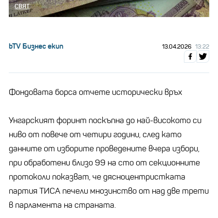
СВЯТ
bTV Бизнес екип
13.04.2026
13:22
Фондовата борса отчете исторически връх
Унгарският форинт поскъпна до най-високото си
ниво от повече от четири години, след като
данните от изборите проведените вчера избори,
при обработени близо 99 на сто от секционните
протоколи показват, че дясноцентристката
партия ТИСА печели мнозинство от над две трети
в парламента на страната.