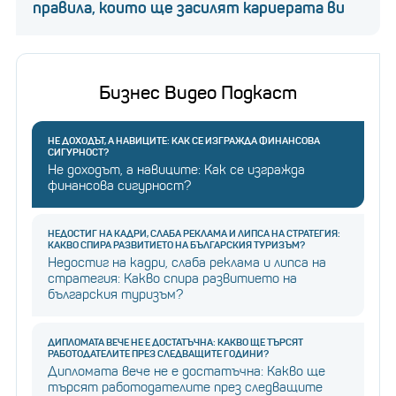
правила, които ще засилят кариерата ви
Бизнес Видео Подкаст
НЕ ДОХОДЪТ, А НАВИЦИТЕ: КАК СЕ ИЗГРАЖДА ФИНАНСОВА
СИГУРНОСТ?
Не доходът, а навиците: Как се изгражда
финансова сигурност?
НЕДОСТИГ НА КАДРИ, СЛАБА РЕКЛАМА И ЛИПСА НА СТРАТЕГИЯ:
КАКВО СПИРА РАЗВИТИЕТО НА БЪЛГАРСКИЯ ТУРИЗЪМ?
Недостиг на кадри, слаба реклама и липса на
стратегия: Какво спира развитието на
българския туризъм?
ДИПЛОМАТА ВЕЧЕ НЕ Е ДОСТАТЪЧНА: КАКВО ЩЕ ТЪРСЯТ
РАБОТОДАТЕЛИТЕ ПРЕЗ СЛЕДВАЩИТЕ ГОДИНИ?
Дипломата вече не е достатъчна: Какво ще
търсят работодателите през следващите