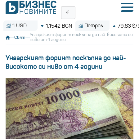
1 USD
Петрол
1.1542 BGN
79.83 $/баре
Унгарският форинт поскъпна до най-високото си
Свят
ниво от 4 години
Унгарският форинт поскъпна до най-
високото си ниво от 4 години