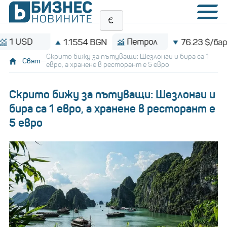
SD
Петрол
1.1554 BGN
76.23 $/барел
Скрито бижу за пътуващи: Шезлонги и бира са 1
Свят
евро, а хранене в ресторант е 5 евро
Скрито бижу за пътуващи: Шезлонги и
бира са 1 евро, а хранене в ресторант е
5 евро