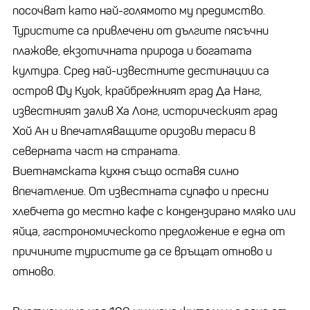
посочват като най-голямото му предимство.
Туристите са привлечени от дългите пясъчни
плажове, екзотичната природа и богатата
култура. Сред най-известните дестинации са
остров Фу Куок, крайбрежният град Да Нанг,
известният залив Ха Лонг, историческият град
Хой Ан и впечатляващите оризови тераси в
северната част на страната.
Виетнамската кухня също оставя силно
впечатление. От известната супа
фо и пресни
хлебчета до местно кафе с кондензирано мляко или
яйца, гастрономическото предложение е една от
причините туристите да се връщат отново и
отново.