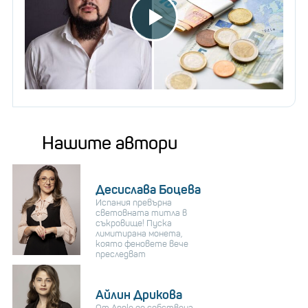
Нашите автори
Десислава Боцева
Испания превърна
световната титла в
съкровище! Пуска
лимитирана монета,
която феновете вече
преследват
Айлин Дрикова