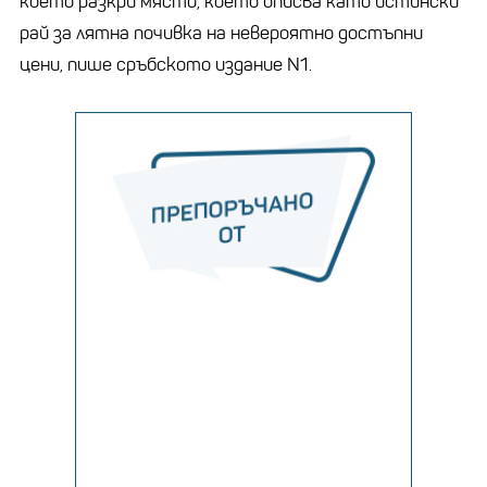
което разкри място, което описва като истински
рай за лятна почивка на невероятно достъпни
цени, пише сръбското издание N1.