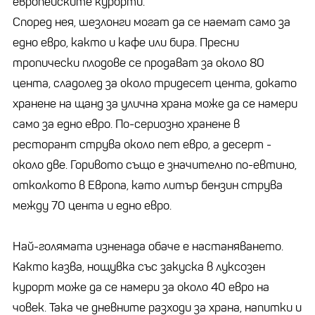
европейските курорти.
Според нея, шезлонги могат да се наемат само за
едно евро, както и кафе или бира. Пресни
тропически плодове се продават за около 80
цента, сладолед за около тридесет цента, докато
хранене на щанд за улична храна може да се намери
само за едно евро. По-сериозно хранене в
ресторант струва около пет евро, а десерт -
около две. Горивото също е значително по-евтино,
отколкото в Европа, като литър бензин струва
между 70 цента и едно евро.
Най-голямата изненада обаче е настаняването.
Както казва, нощувка със закуска в луксозен
курорт може да се намери за около 40 евро на
човек. Така че дневните разходи за храна, напитки и