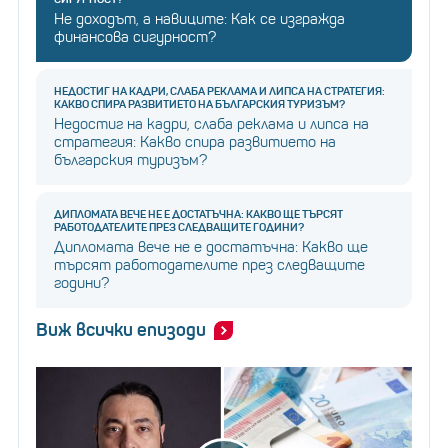
Не доходът, а навиците: Как се изгражда
финансова сигурност?
НЕДОСТИГ НА КАДРИ, СЛАБА РЕКЛАМА И ЛИПСА НА СТРАТЕГИЯ:
КАКВО СПИРА РАЗВИТИЕТО НА БЪЛГАРСКИЯ ТУРИЗЪМ?
Недостиг на кадри, слаба реклама и липса на
стратегия: Какво спира развитието на
българския туризъм?
ДИПЛОМАТА ВЕЧЕ НЕ Е ДОСТАТЪЧНА: КАКВО ЩЕ ТЪРСЯТ
РАБОТОДАТЕЛИТЕ ПРЕЗ СЛЕДВАЩИТЕ ГОДИНИ?
Дипломата вече не е достатъчна: Какво ще
търсят работодателите през следващите
години?
Виж всички епизоди