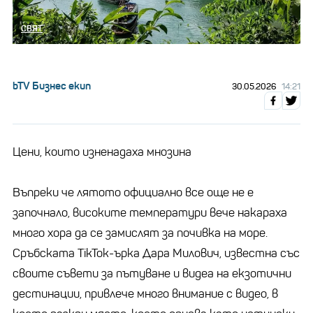
СВЯТ
bTV Бизнес екип
30.05.2026
14:21
Цени, които изненадаха мнозина
Въпреки че лятото официално все още не е
започнало, високите температури вече накараха
много хора да се замислят за почивка на море.
Сръбската TikTok-ърка Дара Милович, известна със
своите съвети за пътуване и видеа на екзотични
дестинации, привлече много внимание с видео, в