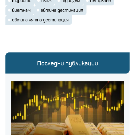
туристи
плаж
туризъм
пътуване
виетнам
евтина дестинация
евтина лятна дестинация
Последни публикации