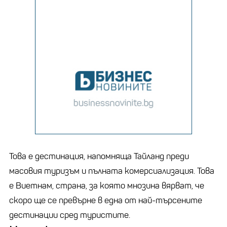
Това е дестинация, напомняща Тайланд преди
масовия туризъм и пълната комерсиализация. Това
е Виетнам, страна, за която мнозина вярват, че
скоро ще се превърне в една от най-търсените
дестинации сред туристите.