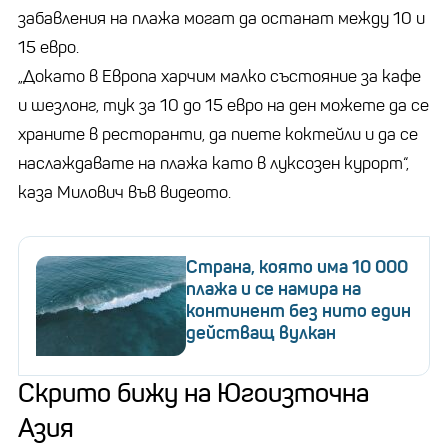
забавления на плажа могат да останат между 10 и
15 евро.
„Докато в Европа харчим малко състояние за кафе
и шезлонг, тук за 10 до 15 евро на ден можете да се
храните в ресторанти, да пиете коктейли и да се
наслаждавате на плажа като в луксозен курорт“,
каза Милович във видеото.
Страна, която има 10 000
плажа и се намира на
континент без нито един
действащ вулкан
Скрито бижу на Югоизточна
Азия