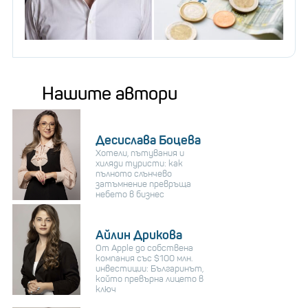
Нашите автори
Десислава Боцева
Хотели, пътувания и
хиляди туристи: как
пълното слънчево
затъмнение превръща
небето в бизнес
Айлин Дрикова
От Apple до собствена
компания със $100 млн.
инвестиции: Българинът,
който превърна лицето в
ключ