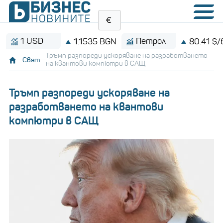
1 USD
Петрол
1.1535 BGN
80.41 $/барел
Тръмп разпореди ускоряване на разработването
Свят
на квантови компютри в САЩ
Тръмп разпореди ускоряване на
разработването на квантови
компютри в САЩ