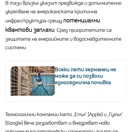
В тази връзка указът предвижда и допълнително
укрепване на американската критична
потенциални
инфраструктура срещу
квантови заплахи
. Сред приоритетите са
защитата на енергийните и водоснабдителните
системи.
Всеки пети германец не
може да си позволи
едноседмична почивка
Технологични компании като „Епъл“ (Apple) и „Гугъл“
(Google) вече разработват и внедряват ново
поколение криптографски стандарти, които да