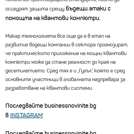
бъдещи атаки с
осигурят защита срещу
помощта на квантови компютри.
Макар технологията все още да е в етап на
развитие водещи компании в сектора прогнозират,
че практическото приложение на мощни квантови
компютри може да стане реалност до края на
десетилетието. Сред тях е и „Гугъл“, която е сред
основните участници в глобалната надпревара за
разработване на квантови системи.
Последвайте businessnovinite.bg
в
INSTAGRAM
Последвайте businessnovinite.bg