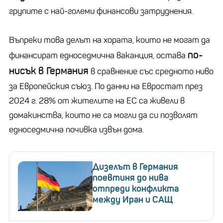
групите с най-големи финансови затруднения.
Въпреки това делът на хората, които не могат да
по-
финансират едноседмична ваканция, остава
нисък в Германия
в сравнение със средното ниво
за Европейския съюз. По данни на Евростат през
2024 г. 28% от жителите на ЕС са живели в
домакинства, които не са могли да си позволят
едноседмична почивка извън дома.
Дизелът в Германия
поевтиня до нива
отпреди конфликта
между Иран и САЩ