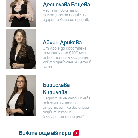
Десислава Боцева
Част от вилата от
филма „Casino Royale“ на
езерото Комо се продава
Айлин Дрикова
От Apple до собствена
компания със $100 млн.
инвестиции: Българинът,
който превърна лицето в
ключ
Борислава
Кирилова
Недостиг на кадри, слаба
реклама и липса на
стратегия: Какво спира
развитието на
българския туризъм?
Вижте още автори