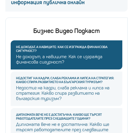
информация публична онлайн
Бизнес Видео Подкаст
НЕ ДОХОДЪТ, А НАВИЦИТЕ: КАК СЕ ИЗГРАЖДА ФИНАНСОВА
СИГУРНОСТ?
Не доходът, а навиците: Как се изгражда
финансова сигурност?
НЕДОСТИГ НА КАДРИ, СЛАБА РЕКЛАМА И ЛИПСА НА СТРАТЕГИЯ:
КАКВО СПИРА РАЗВИТИЕТО НА БЪЛГАРСКИЯ ТУРИЗЪМ?
Недостиг на кадри, слаба реклама и липса на
стратегия: Какво спира развитието на
българския туризъм?
ДИПЛОМАТА ВЕЧЕ НЕ Е ДОСТАТЪЧНА: КАКВО ЩЕ ТЪРСЯТ
РАБОТОДАТЕЛИТЕ ПРЕЗ СЛЕДВАЩИТЕ ГОДИНИ?
Дипломата вече не е достатъчна: Какво ще
търсят работодателите през следващите