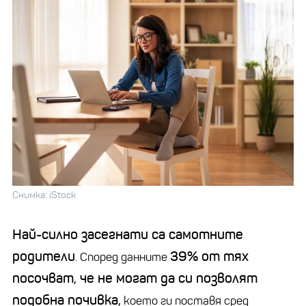
Снимка: iStock
Най-силно засегнати са самотните
родители
39% от тях
. Според данните
посочват, че не могат да си позволят
подобна почивка,
което ги поставя сред