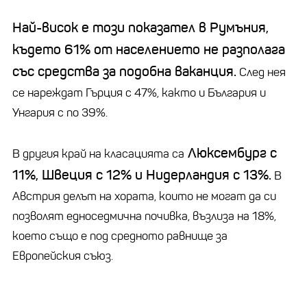
Най-висок е този показател в Румъния,
където 61% от населението не разполага
със средства за подобна ваканция.
След нея
се нареждат Гърция с 47%, както и България и
Унгария с по 39%.
Люксембург с
В другия край на класацията са
11%, Швеция с 12% и Нидерландия с 13%.
В
Австрия делът на хората, които не могат да си
позволят едноседмична почивка, възлиза на 18%,
което също е под средното равнище за
Европейския съюз.