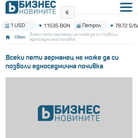
 USD
Петрол
1.1535 BGN
78.72 $/барел
Всеки пети германец не може да си позволи
Свят
едноседмична почивка
Всеки пети германец не може да си
позволи едноседмична почивка