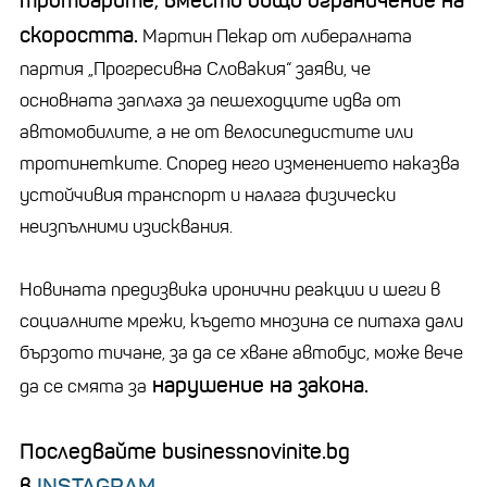
тротоарите, вместо общо ограничение на
скоростта.
Мартин Пекар от либералната
партия
„
Прогресивна Словакия“ заяви, че
основната заплаха за пешеходците идва от
автомобилите, а не от велосипедистите или
тротинетките. Според него изменението наказва
устойчивия транспорт и налага физически
неизпълними изисквания.
Новината предизвика иронични реакции и шеги в
социалните мрежи, където мнозина се питаха дали
бързото тичане, за да се хване автобус, може вече
нарушение на закона.
да се смята за
Последвайте businessnovinite.bg
в
INSTAGRAM