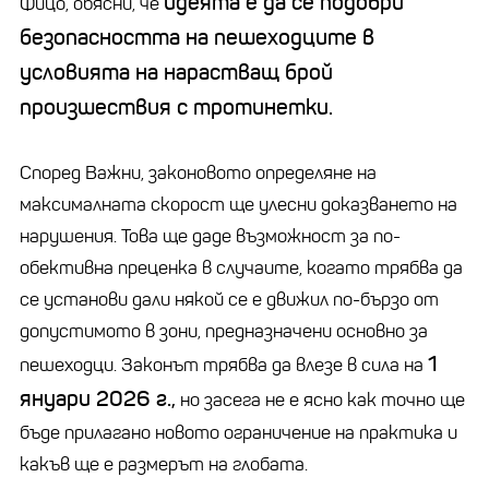
идеята е да се подобри
Фицо, обясни, че
безопасността на пешеходците в
условията на нарастващ брой
произшествия с тротинетки.
Според Важни, законовото определяне на
максималната скорост ще улесни доказването на
нарушения. Това ще даде възможност за по-
обективна преценка в случаите, когато трябва да
се установи дали някой се е движил по-бързо от
допустимото в зони, предназначени основно за
1
пешеходци. Законът трябва да влезе в сила на
януари 2026 г.,
но засега не е ясно как точно ще
бъде прилагано новото ограничение на практика и
какъв ще е размерът на глобата.