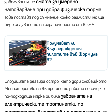
смята за умерено
заболявания, се
натоварване при добра физическа форма.
Това поставя под съмнение колко реалистично ще
бъде спазването на ограничението от 6 км/ч.
Получават ли
възнаграждения
пилотите във Формула
3?
Опозицията реагира остро, като дори словашкото
Министерство на вътрешните работи посочи, че
забраната на
по-подходяща мярка би била
електрическите тротинетки по