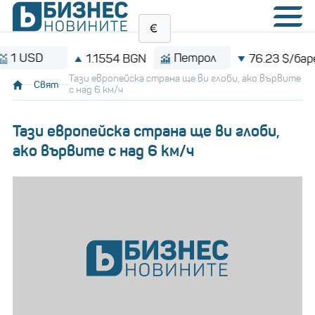
SD
Петрол
1.1554 BGN
76.23 $/барел
Тази европейска страна ще ви глоби, ако вървите
Свят
с над 6 км/ч
Тази европейска страна ще ви глоби,
ако вървите с над 6 км/ч