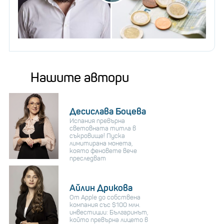
Нашите автори
Десислава Боцева
Испания превърна
световната титла в
съкровище! Пуска
лимитирана монета,
която феновете вече
преследват
Айлин Дрикова
От Apple до собствена
компания със $100 млн.
инвестиции: Българинът,
който превърна лицето в