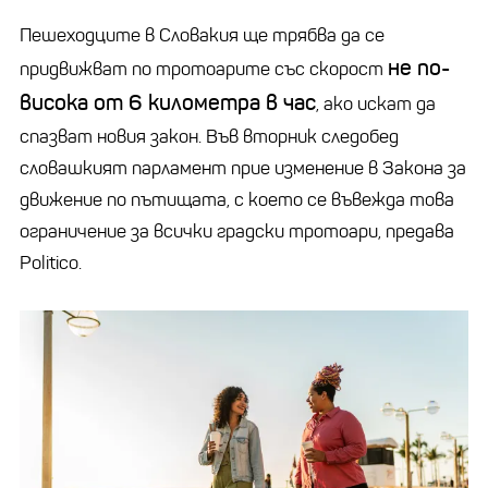
Пешеходците в Словакия ще трябва да се
не по-
придвижват по тротоарите със скорост
висока от 6 километра в час
, ако искат да
спазват новия закон. Във вторник следобед
словашкият парламент прие изменение в Закона за
движение по пътищата, с което се въвежда това
ограничение за всички градски тротоари, предава
Politico.