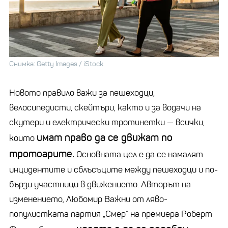
Снимка: Getty Images / iStock
Новото правило важи за пешеходци,
велосипедисти, скейтъри, както и за водачи на
скутери и електрически тротинетки
—
всички,
имат право да се движат по
които
тротоарите.
Основната цел е да се намалят
инцидентите и сблъсъците между пешеходци и по-
бързи участници в движението. Авторът на
изменението, Любомир Важни от ляво-
популистката партия
„
Смер
“ на премиера Роберт