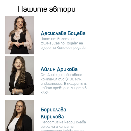
Нашите автори
Десислава Боцева
Част от вилата от
филма „Casino Royale“ на
езерото Комо се продава
Айлин Дрикова
От Apple до собствена
компания със $100 млн.
инвестиции: Българинът,
който превърна лицето в
ключ
Борислава
Кирилова
Недостиг на кадри, слаба
реклама и липса на