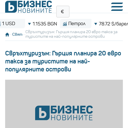
D
Петрол
B
1.1535 BGN
78.72 $/барел
Свръхтуризъм: Гърция планира 20 евро такса за
Свят
туристите на най-популярните острови
Свръхтуризъм: Гърция планира 20 евро
такса за туристите на най-
популярните острови