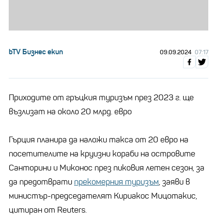
bTV Бизнес екип
09.09.2024
07:17
Приходите от гръцкия туризъм през 2023 г. ще
възлизат на около 20 млрд. евро
Гърция планира да наложи такса от 20 евро на
посетителите на круизни кораби на островите
Санторини и Миконос през пиковия летен сезон, за
да предотврати
прекомерния туризъм
, заяви в
министър-председателят Кириакос Мицотакис,
цитиран от Reuters.