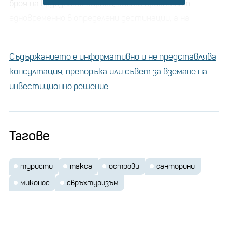
броя на круизните кораби, които пристигат
едновременно в определени дестинации, а на
островите трябва да бъдат наложени правила за
опазване на околната среда и справяне с
Съдържанието е информативно и не представлява
недостига на вода, каза той.
консултация, препоръка или съвет за вземане на
инвестиционно решение.
Тагове
туристи
такса
острови
санторини
миконос
свръхтуризъм