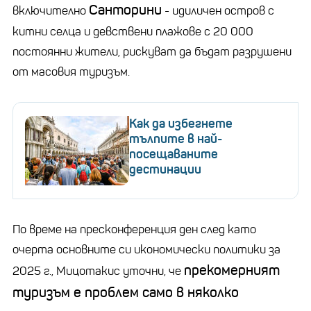
Санторини
включително
- идиличен остров с
китни селца и девствени плажове с 20 000
постоянни жители, рискуват да бъдат разрушени
от масовия туризъм.
Как да избегнете
тълпите в най-
посещаваните
дестинации
По време на пресконференция ден след като
очерта основните си икономически политики за
прекомерният
2025 г., Мицотакис уточни, че
туризъм е проблем само в няколко