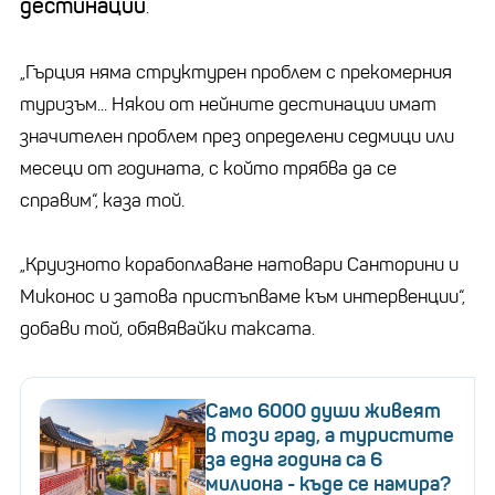
дестинации
.
„Гърция няма структурен проблем с прекомерния
туризъм... Някои от нейните дестинации имат
значителен проблем през определени седмици или
месеци от годината, с който трябва да се
справим“, каза той.
„Круизното корабоплаване натовари Санторини и
Миконос и затова пристъпваме към интервенции“,
добави той, обявявайки таксата.
Само 6000 души живеят
в този град, а туристите
за една година са 6
милиона - къде се намира?