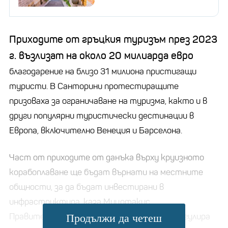
Приходите от гръцкия туризъм през 2023
г. възлизат на около 20 милиарда евро
благодарение на близо 31 милиона пристигащи
туристи. В Санторини протестиращите
призоваха за ограничаване на туризма, както и в
други популярни туристически дестинации в
Европа, включително Венеция и Барселона.
Част от приходите от данъка върху круизното
корабоплаване ще бъдат върнати на местните
общности, за да бъдат инвестирани в
инфраструктура, каза Мицотакис.
Правителството също така планира да регулира
Продължи да четеш