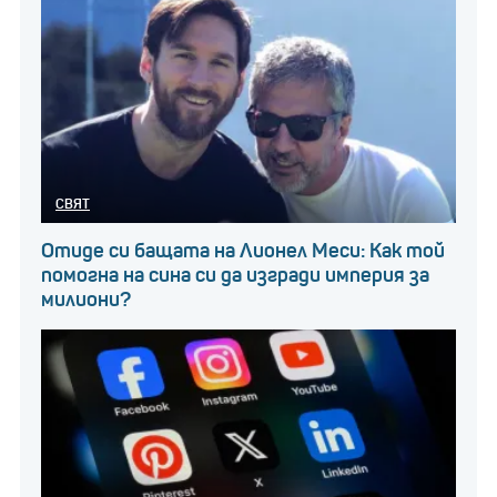
СВЯТ
Отиде си бащата на Лионел Меси: Как той
помогна на сина си да изгради империя за
милиони?