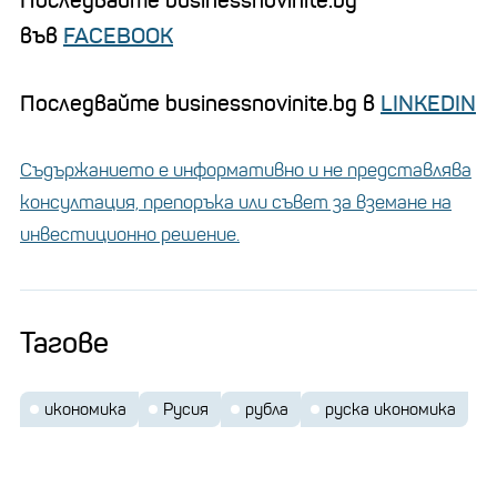
Последвайте businessnovinite.bg
във
FACEBOOK
Последвайте businessnovinite.bg в
LINKEDIN
Съдържанието е информативно и не представлява
консултация, препоръка или съвет за вземане на
инвестиционно решение.
Тагове
икономика
Русия
рубла
руска икономика