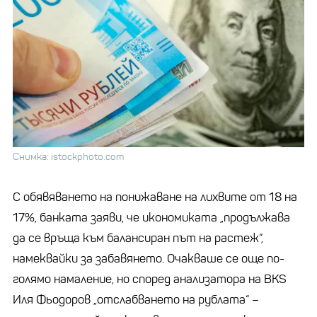
Снимка: istockphoto.com
С обявяването на понижаване на лихвите от 18 на
17%, банката заяви, че икономиката „продължава
да се връща към балансиран път на растеж“,
намеквайки за забавянето. Очакваше се още по-
голямо намаление, но според анализатора на BKS
Иля Фьодоров „отслабването на рублата“ –