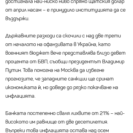
достигнала най-ниско ниво спрямо щатския долар
от април насам – е принудило институцията да се
въздържи.
Държавните разходи са скочили с над две трети
от началото на офанзивата в Украйна, като
военният бюджет вече представлява близо девет
процента от БВП, съобщи президентът Владимир
Путин. Това помогна на Москва да избегне
прогнозите, че западните санкции ще сринат
икономиката ѝ, но доведе до рязко покачване на
инфлацията.
Банката постепенно сваля лихвите от 21% – най-
високото им равнище от две десетилетия.
Въпреки това инфлацията остава над осем