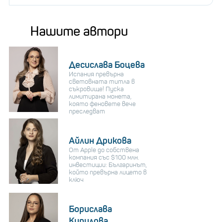
Нашите автори
Десислава Боцева
Испания превърна
световната титла в
съкровище! Пуска
лимитирана монета,
която феновете вече
преследват
Айлин Дрикова
От Apple до собствена
компания със $100 млн.
инвестиции: Българинът,
който превърна лицето в
ключ
Борислава
Кирилова