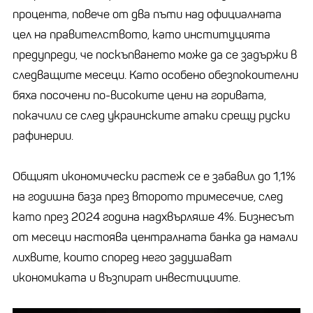
процента, повече от два пъти над официалната
цел на правителството, като институцията
предупреди, че поскъпването може да се задържи в
следващите месеци. Като особено обезпокоителни
бяха посочени по-високите цени на горивата,
покачили се след украинските атаки срещу руски
рафинерии.
Общият икономически растеж се е забавил до 1,1%
на годишна база през второто тримесечие, след
като през 2024 година надхвърляше 4%. Бизнесът
от месеци настоява централната банка да намали
лихвите, които според него задушават
икономиката и възпират инвестициите.