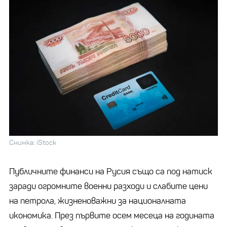
Снимка: iStock
Публичните финанси на Русия също са под натиск
заради огромните военни разходи и слабите цени
на петрола, жизненоважни за националната
икономика. През първите осем месеца на годината