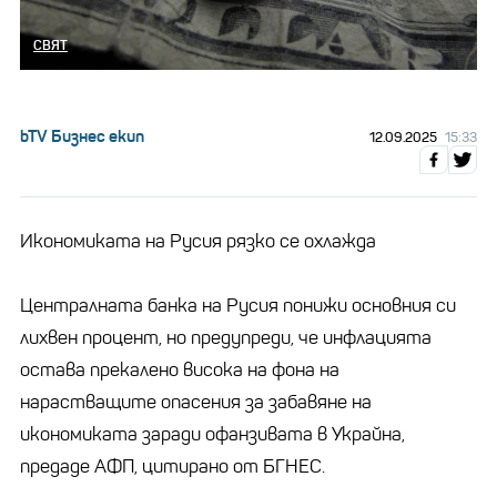
СВЯТ
bTV Бизнес екип
12.09.2025
15:33
Икономиката на Русия рязко се охлажда
Централната банка на Русия понижи основния си
лихвен процент, но предупреди, че инфлацията
остава прекалено висока на фона на
нарастващите опасения за забавяне на
икономиката заради офанзивата в Украйна,
предаде АФП, цитирано от БГНЕС.