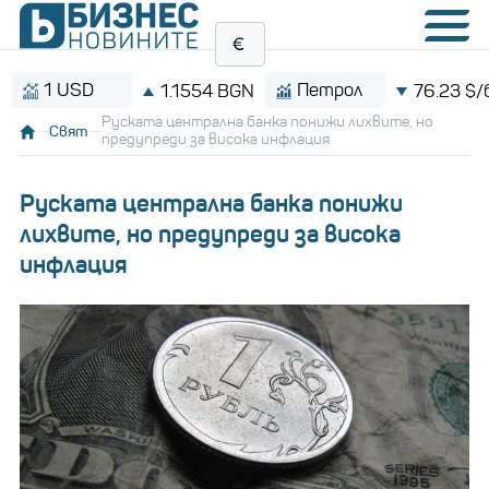
USD
Петрол
1.1554 BGN
76.23 $/барел
Руската централна банка понижи лихвите, но
Свят
предупреди за висока инфлация
Руската централна банка понижи
лихвите, но предупреди за висока
инфлация