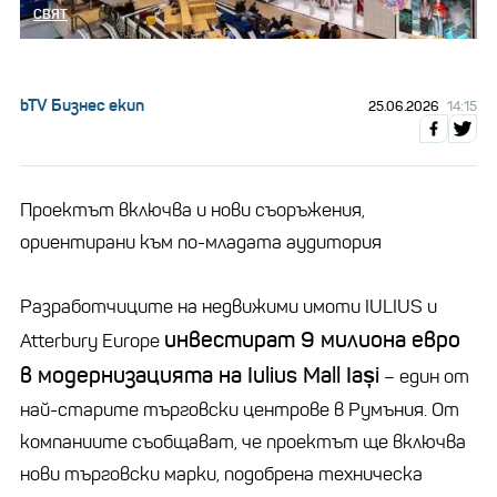
СВЯТ
bTV Бизнес екип
25.06.2026
14:15
Проектът включва и нови съоръжения,
ориентирани към по-младата аудитория
Разработчиците на недвижими имоти IULIUS и
инвестират 9 милиона евро
Atterbury Europe
в модернизацията на Iulius Mall Iași
– един от
най-старите търговски центрове в Румъния. От
компаниите съобщават, че проектът ще включва
нови търговски марки, подобрена техническа