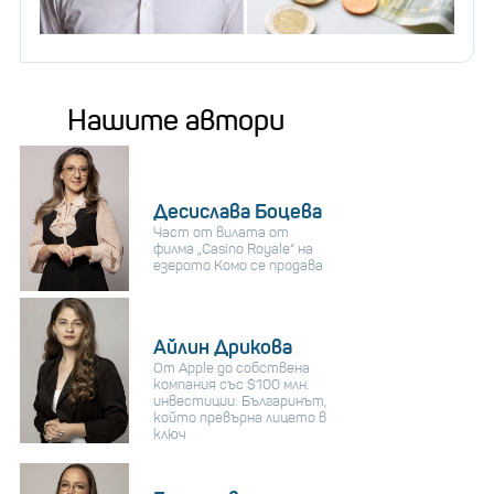
Нашите автори
Десислава Боцева
Част от вилата от
филма „Casino Royale“ на
езерото Комо се продава
Айлин Дрикова
От Apple до собствена
компания със $100 млн.
инвестиции: Българинът,
който превърна лицето в
ключ