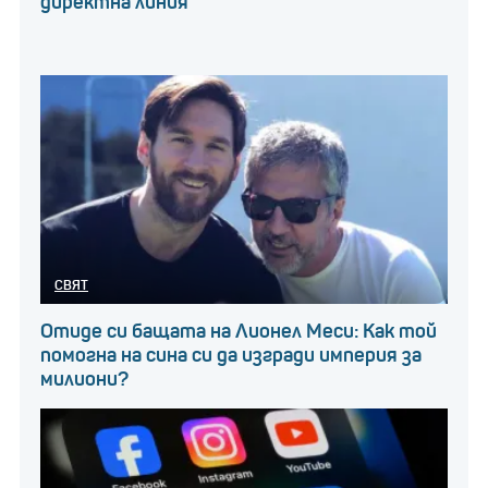
директна линия
СВЯТ
Отиде си бащата на Лионел Меси: Как той
помогна на сина си да изгради империя за
милиони?