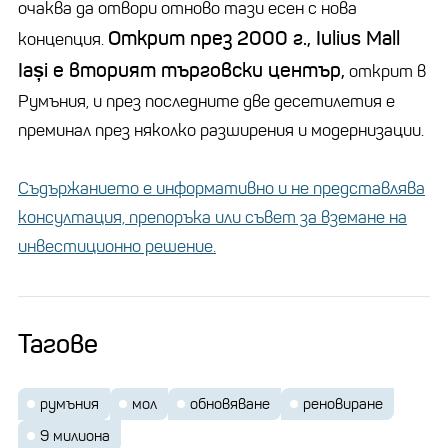
очаква да отвори отново тази есен с нова
Открит през 2000 г., Iulius Mall
концепция.
Iași е вторият търговски център,
открит в
Румъния, и през последните две десетилетия е
преминал през няколко разширения и модернизации.
Съдържанието е информативно и не представлява
консултация, препоръка или съвет за вземане на
инвестиционно решение.
Тагове
румъния
мол
обновяване
реновиране
9 милиона