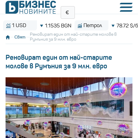
1 USD
Петрол
1.1535 BGN
78.72 $/барел
Реновират един от най-старите молове в
Свят
Румъния за 9 млн. евро
Реновират един от най-старите
молове в Румъния за 9 млн. евро