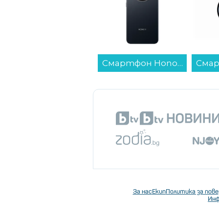
Смартфон Honor MAGIC8 LITE 5G 256/8 BLACK , 256 GB, 8 GB...
Смарт часовник Samsung GALAXY WATCH 7 44MM SILVER SM-L310NZSA , 1.47 , 2 , 32GB вградена памет...
За нас
Екип
Политика за пов
Инф