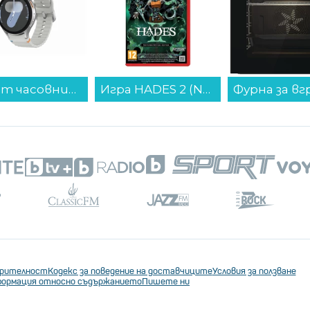
Игра HADES 2 (NSW2)...
Фурна за вграждане Gorenje BOP6737E02XK , 77 , А , Механично , Пиролиза...
ерителност
Кодекс за поведение на доставчиците
Условия за ползване
ормация относно съдържанието
Пишете ни