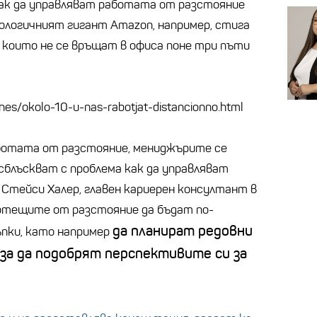
как да управляват работата от разстояние
нологичният гигант Amazon, например, стига
, които не се връщат в офиса поне три пъти
znes/okolo-10-u-nas-rabotjat-distancionno.html
ботата от разстояние, мениджърите се
сблъскват с проблема как да управляват
а Стейси Халер, главен кариерен консултант в
аботещите от разстояние да бъдат по-
да планират редовни
пки, като например
за да подобрят перспективите си за