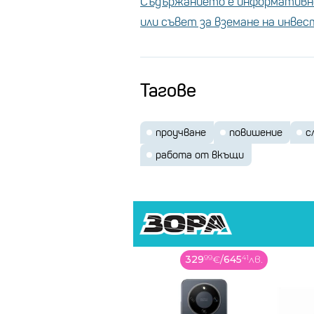
Съдържанието е информативно
или съвет за вземане на инве
Тагове
проучване
повишение
с
работа от вкъщи
329
99
€
/
645
41
лв.
178
99
€
/
350
08
лв.