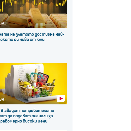
ВЯТ
ната на златото достигна най-
окото си ниво от юни
ВЯТ
 9 август потребителите
ат да подават сигнали за
правомерно високи цени