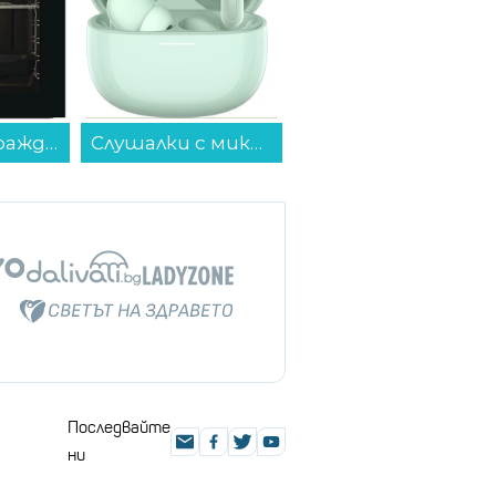
Слушалки с микрофон Xiaomi REDMI BUDS 8 GREEN BHR08UJGL , Bluetooth , IN-EAR (ТАПИ)...
Игра Splatoon Raiders (NSW2)...
Игра The Crew Motorfest (PS4)...
Последвайте
ни