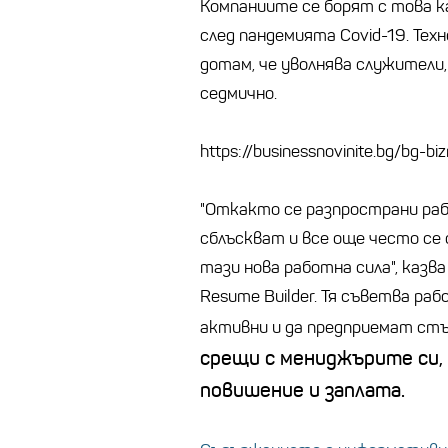
Компаниите се борят с това 
след пандемията Covid-19. Тех
дотам, че уволнява служители
седмично.
https://businessnovinite.bg/bg-bi
"Откакто се разпространи ра
сблъскват и все още често се 
тази нова работна сила", казв
Resume Builder. Тя съветва р
активни и да предприемат стъ
срещи с мениджърите си, 
повишение и заплата.