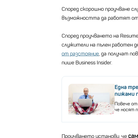
Според скорошно проучване с
възможността да работят от
Според проучването на Resume 
служители на пълен работен 
от разстояние
, да получат по
пише Business Insider.
Една тр
пижами п
Повече от
че носят п
са
Проучването установи, че