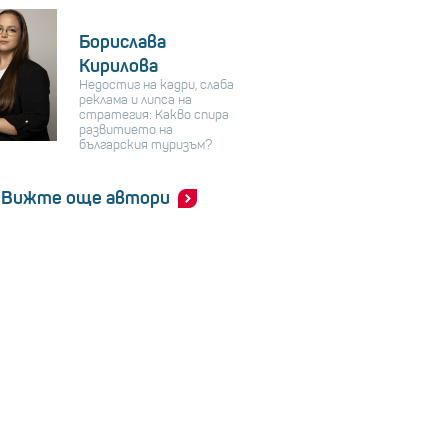
Борислава
Кирилова
Недостиг на кадри, слаба
реклама и липса на
стратегия: Какво спира
развитието на
българския туризъм?
Вижте още автори