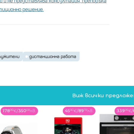
 и не представлява консултация, препоръка
стиционно решение.
лужители
дистанционна работа
Виж всички предлож
45
90
€
/
89
78
лв.
339
99
€
/
664
97
лв.
52
99
€
/