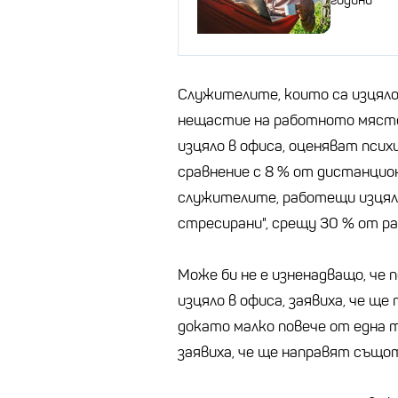
Служителите, които са изцяло
нещастие на работното място
изцяло в офиса, оценяват псих
сравнение с 8 % от дистанцио
служителите, работещи изцяло 
стресирани", срещу 30 % от 
Може би не е изненадващо, че
изцяло в офиса, заявиха, че щ
докато малко повече от една
заявиха, че ще направят също