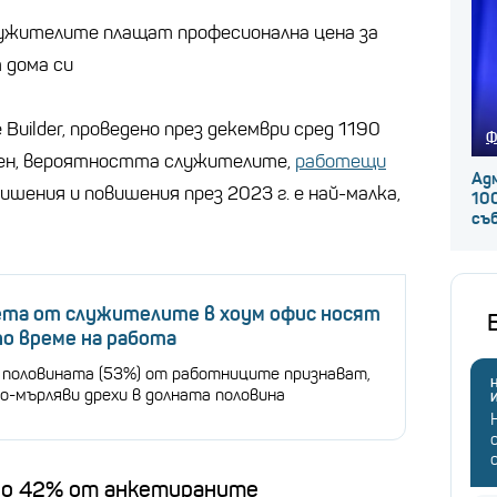
лужителите плащат професионална цена за
 дома си
Builder, проведено през декември сред 1190
Ф
ден, вероятността служителите,
работещи
Ад
вишения и повишения през 2023 г. е най-малка,
100
съ
ета от служителите в хоум офис носят
о време на работа
 половината (53%) от работниците признават,
Н
о-мърляви дрехи в долната половина
мо 42% от анкетираните