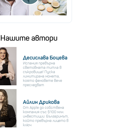
Нашите автори
Десислава Боцева
Испания превърна
световната титла в
съкровище! Пуска
лимитирана монета,
която феновете вече
преследват
Айлин Дрикова
От Apple до собствена
компания със $100 млн.
инвестиции: Българинът,
който превърна лицето в
ключ