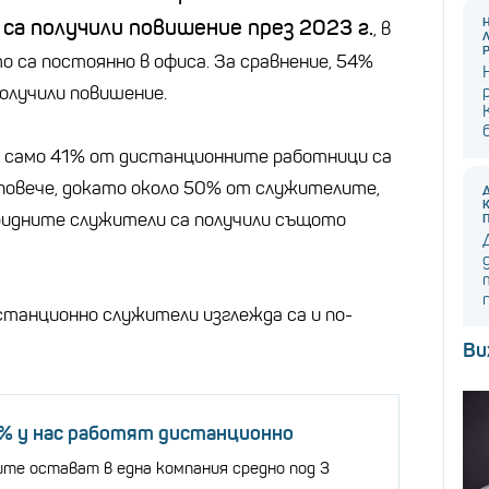
са получили повишение през 2023 г.
, в
о са постоянно в офиса. За сравнение, 54%
олучили повишение.
, само 41% от дистанционните работници са
 повече, докато около 50% от служителите,
ибридните служители са получили същото
танционно служители изглежда са и по-
Ви
0% у нас работят дистанционно
те остават в една компания средно под 3