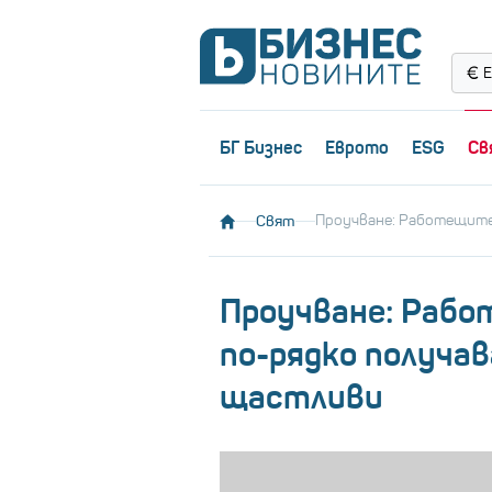
Е
БГ Бизнес
Еврото
ESG
Св
Свят
Проучване: Работещите
Проучване: Раб
по-рядко получав
щастливи