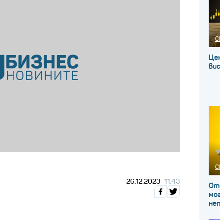
С
Це
вис
С
26.12.2023
11:43
От
мог
не