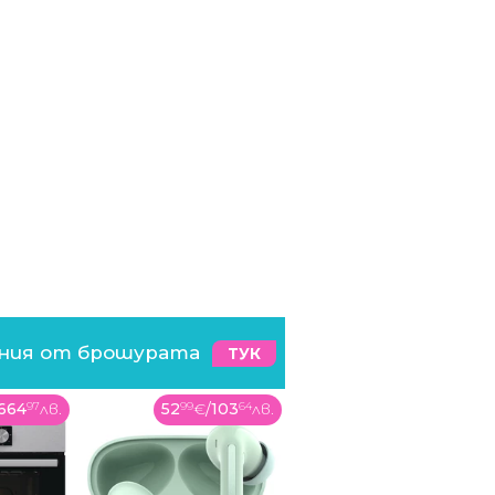
ения от брошурата
ТУК
103
64
лв.
59
99
€
/
117
34
лв.
17
99
€
/
35
19
лв.