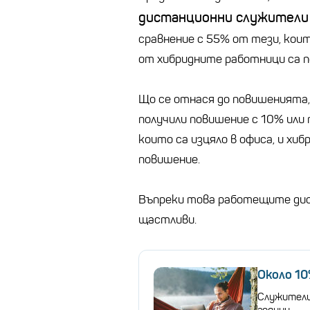
дистанционни служители 
сравнение с 55% от тези, коит
от хибридните работници са п
Що се отнася до повишенията
получили повишение с 10% или
които са изцяло в офиса, и х
повишение.
Въпреки това работещите дис
щастливи.
Около 1
Служители
години