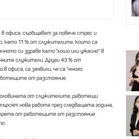
 в офиса, съобщават за повече стрес и
, като 11 % от служителите, които са
ичното си здраве като "лошо или ужасно" в
нните служители. Други 43 % от
в офиса, са заявили, че са "много
работещите от разстояние.
 половината от служителите, работещи
е търсят нова работа през следващата година,
 трета от работещите от разстояние
то.