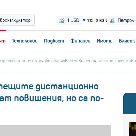
врокалкулатор
ят
Технологии
Пoдкаст
Финанси
Имоти
Блясък
 дистанционно по-рядко получават повишения, но са по-щастливи
отещите дистанционно
ат повишения, но са по-