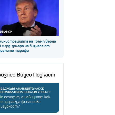
ИНАНСИ
министрацията на Тръмп върна
 млрд. долара на бизнеса от
браните тарифи
Бизнес Видео Подкаст
Е ДОХОДЪТ, А НАВИЦИТЕ: КАК СЕ
ИЗГРАЖДА ФИНАНСОВА СИГУРНОСТ?
Не доходът, а навиците: Как
се изгражда финансова
сигурност?