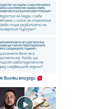
НЕДОСТИГ НА КАДРИ, СЛАБА РЕКЛАМА И
ЛИПСА НА СТРАТЕГИЯ: КАКВО СПИРА
РАЗВИТИЕТО НА БЪЛГАРСКИЯ ТУРИЗЪМ?
Недостиг на кадри, слаба
реклама и липса на стратегия:
Какво спира развитието на
българския туризъм?
ДИПЛОМАТА ВЕЧЕ НЕ Е ДОСТАТЪЧНА:
КАКВО ЩЕ ТЪРСЯТ РАБОТОДАТЕЛИТЕ
ПРЕЗ СЛЕДВАЩИТЕ ГОДИНИ?
Дипломата вече не е
достатъчна: Какво ще
търсят работодателите
през следващите години?
ж всички епизоди