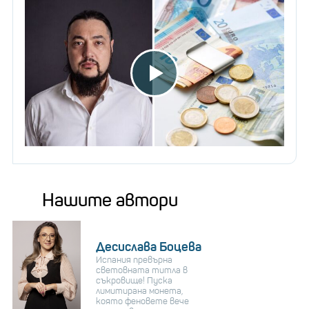
Нашите автори
Десислава Боцева
Испания превърна
световната титла в
съкровище! Пуска
лимитирана монета,
която феновете вече