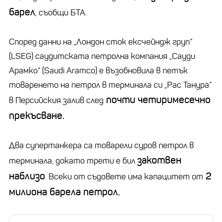
барел
, съобщи БТА.
Според данни на „Лондон сток ексчейндж груп“
(LSEG) саудитската петролна компания „Сауди
Арамко“ (Saudi Aramco) е възобновила в петък
товаренето на петрол в терминала си „Рас Танура“
почти четиримесечно
в Персийския залив след
прекъсване.
Два супертанкера са товарели суров петрол в
закотвен
терминала, докато трети е бил
наблизо
2
. Всеки от съдовете има капацитет от
милиона барела петрол.