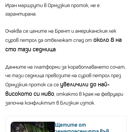
Иран маршрути в Ормузкия проток, не е
гарантирана.
Очаква се цените на Брент и американския лек
около 8 на
суров петрол да отбележат спад от
сто тази седмица
.
Данните на платформи за корабоплаването сочат,
че тази седмица превозите на суров петрол през
увеличили до най-
Ормузкия проток са се
високото си ниво
, откакто в края на февруари
започна конфликтът в Близкия изток.
Щетите от
земетресенията във