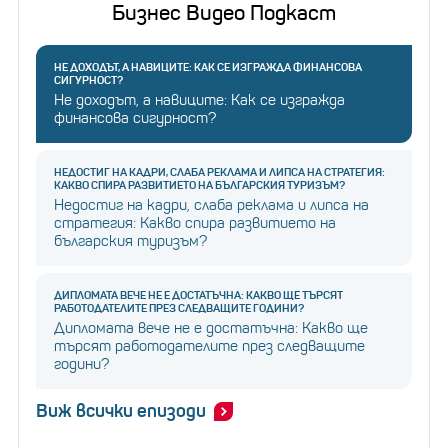
Бизнес Видео Подкаст
НЕ ДОХОДЪТ, А НАВИЦИТЕ: КАК СЕ ИЗГРАЖДА ФИНАНСОВА
СИГУРНОСТ?
Не доходът, а навиците: Как се изгражда
финансова сигурност?
НЕДОСТИГ НА КАДРИ, СЛАБА РЕКЛАМА И ЛИПСА НА СТРАТЕГИЯ:
КАКВО СПИРА РАЗВИТИЕТО НА БЪЛГАРСКИЯ ТУРИЗЪМ?
Недостиг на кадри, слаба реклама и липса на
стратегия: Какво спира развитието на
българския туризъм?
ДИПЛОМАТА ВЕЧЕ НЕ Е ДОСТАТЪЧНА: КАКВО ЩЕ ТЪРСЯТ
РАБОТОДАТЕЛИТЕ ПРЕЗ СЛЕДВАЩИТЕ ГОДИНИ?
Дипломата вече не е достатъчна: Какво ще
търсят работодателите през следващите
години?
Виж всички епизоди