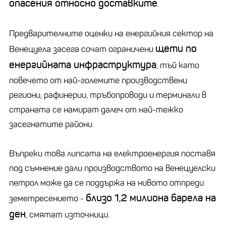
опасения относно доставките
.
Предварителните оценки на енергийния сектор на
щети по
Венецуела засега сочат ограничени
енергийната инфраструктура
, тъй като
повечето от най-големите производствени
региони, рафинерии, тръбопроводи и терминали в
страната се намират далеч от най-тежко
засегнатите райони.
Въпреки това липсата на електроенергия поставя
под съмнение дали производството на венецуелски
петрол може да се поддържа на нивото отпреди
близо 1,2 милиона барела на
земетресението -
ден
, смятат източници.