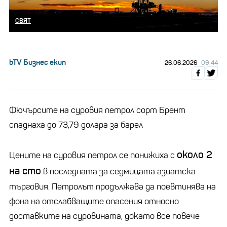
СВЯТ
bTV Бизнес екип
26.06.2026
09:44
Фючърсите на суровия петрол сорт Брент
спаднаха до 73,79 долара за барел
около 2
Цените на суровия петрол се понижиха с
на сто
в последната за седмицата азиатска
търговия. Петролът продължава да поевтинява на
фона на отслабващите опасения относно
доставките на суровината, докато все повече