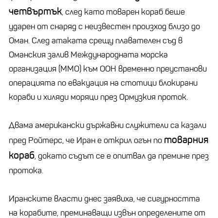
четвъртък
, след като товарен кораб беше
ударен от снаряд с неизвестен произход близо до
Оман. След атаката срещу плавателен съд в
Оманския залив Международната морска
организация (ММО) към ООН временно преустанови
операцията по евакуация на стотици блокирани
кораби и хиляди моряци през Ормузкия проток.
Двама американски държавни служители са казали
товарния
пред Ройтерс, че Иран е открил огън по
кораб
, докато съдът се е опитвал да премине през
протока.
Иранските власти днес заявиха, че сигурността
на корабите, преминаващи извън определените от