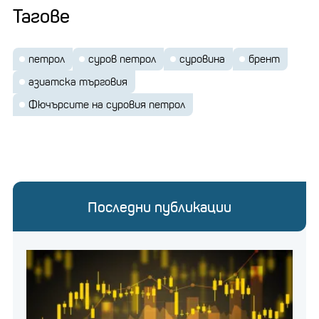
Тагове
петрол
суров петрол
суровина
брент
азиатска търговия
Фючърсите на суровия петрол
Последни публикации