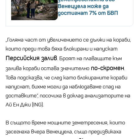
Венецуела може да
достигнат 7% от БВП
„Голяма част от увеличението се дължи на кораби,
които преди това бяха блокирани и напускат
Персийския залив
. Броят на плаващите към
по-скромен
залива кораби остава значително
.
Това подсказва, че след като блокираните кораби
напуснат, бихме могли да наблюдаваме спад на
доставките“, посочиха в доклад анализаторите на
Ай Ен Джи (ING).
В същото време мощните земетресения, които
засегнаха вчера Венецуела, също предизвикаха