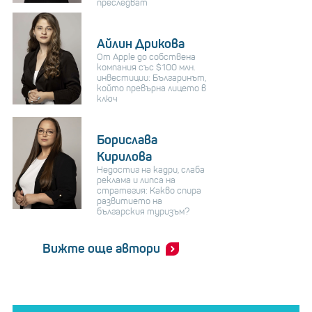
преследват
Айлин Дрикова
От Apple до собствена
компания със $100 млн.
инвестиции: Българинът,
който превърна лицето в
ключ
Борислава
Кирилова
Недостиг на кадри, слаба
реклама и липса на
стратегия: Какво спира
развитието на
българския туризъм?
Вижте още автори