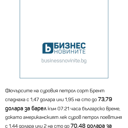
Фючърсите на суровия петрол сорт Брент
73,79
спаднаха с 1,47 долара или 1,95 на сто до
долара за барел
към 07:21 часа българско време,
докато американският лек суров петрол поевтиня
70,48 долара за
с 1,44 долара или 2 на сто до