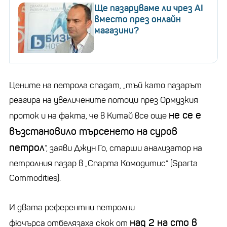
Ще пазаруваме ли чрез AI
вместо през онлайн
магазини?
Цените на петрола спадат, „тъй като пазарът
реагира на увеличените потоци през Ормузкия
не се е
проток и на факта, че в Китай все още
възстановило търсенето на суров
петрол
“, заяви Джун Го, старши анализатор на
петролния пазар в „Спарта Комодитис“ (Sparta
Commodities).
И двата референтни петролни
над 2 на сто в
фючърса отбелязаха скок от