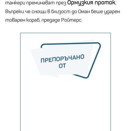
Ормузкия проток
танкери преминават през
,
въпреки че снощи в близост до Оман беше ударен
товарен кораб, предаде Ройтерс.