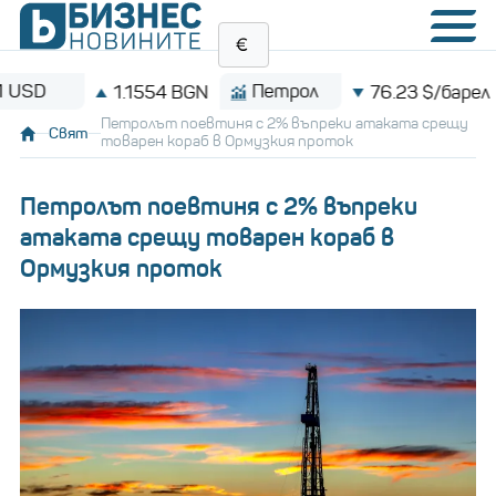
Петрол
B
1.1554 BGN
76.23 $/барел
Петролът поевтиня с 2% въпреки атаката срещу
Свят
товарен кораб в Ормузкия проток
Петролът поевтиня с 2% въпреки
атаката срещу товарен кораб в
Ормузкия проток