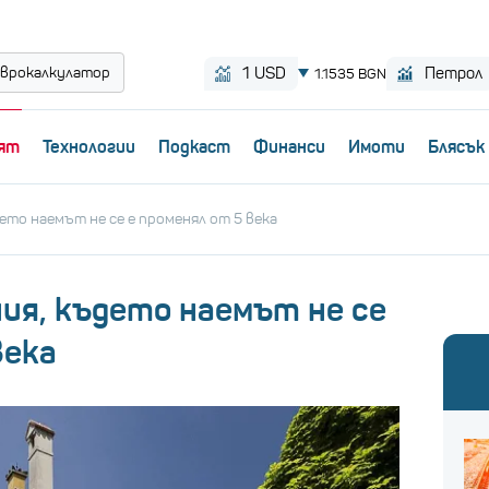
врокалкулатор
ят
Технологии
Пoдкаст
Финанси
Имоти
Блясък
ето наемът не се е променял от 5 века
ия, където наемът не се
века