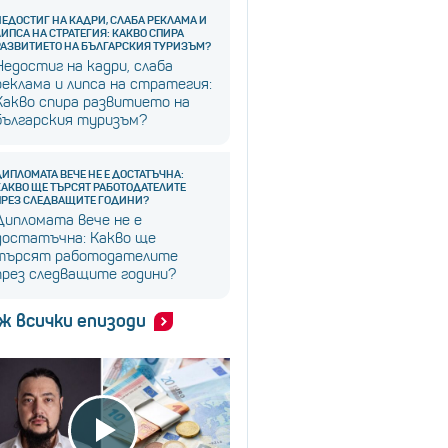
НЕДОСТИГ НА КАДРИ, СЛАБА РЕКЛАМА И
ЛИПСА НА СТРАТЕГИЯ: КАКВО СПИРА
РАЗВИТИЕТО НА БЪЛГАРСКИЯ ТУРИЗЪМ?
Недостиг на кадри, слаба
реклама и липса на стратегия:
Какво спира развитието на
българския туризъм?
ДИПЛОМАТА ВЕЧЕ НЕ Е ДОСТАТЪЧНА:
КАКВО ЩЕ ТЪРСЯТ РАБОТОДАТЕЛИТЕ
ПРЕЗ СЛЕДВАЩИТЕ ГОДИНИ?
Дипломата вече не е
достатъчна: Какво ще
търсят работодателите
през следващите години?
ж всички епизоди