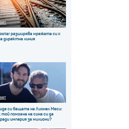
ВЯТ
ostar разширява мрежата си с
а директна линия
ВЯТ
иде си бащата на Лионел Меси:
 той помогна на сина си да
ради империя за милиони?