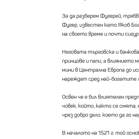
За да разберем Фугерей, трябв
Фугер, известен като Якоб Бо
на своето време и почти сигур
Неговата търговска и банкова
принцове и папи, а влиянието 
мини в Централна Европа до и
нареждат сред най-богатите 
Освен че е бил влиятелен предп
човек, който, както се смята,
чрез добро дело, което да го н
В началото на 1521 г. той осно