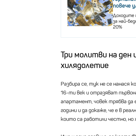
повече 
Доходите 
за най-бед
20%
Три молитви на ден 
хилядолетие
Разбира се, тук не се нанася к
16-ти век и отразяват първона
апартамент, човек трябва да е
години и да докаже, че е в реа
които са работили честно, но