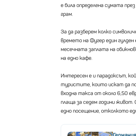
е била определена сумата през
грам.
За да разберем колко символичн
времето на Фугер един гулден
месечната заплата на обикнов
на едно кафе.
Интересен е и парадоксът, ко
туристите, които искат да п
входна такса от около 6,50 е
плаща за седем години живот. 
едно посещение, отколкото ед
Германия