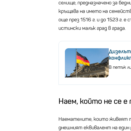
селище, предназначено за бедни
кръщава на името на семейст
още през 1516 г. и до 1523 г. е
истински малък град в града.
Дизелът 
конфлик
В петък ли
Наем, който не се е
Наемателите, които живеят т
днешният еквивалент на един р