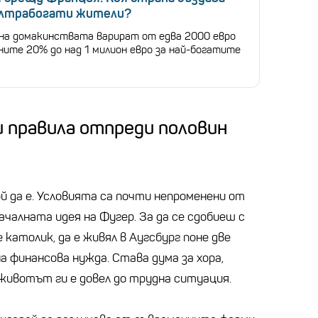
ултрабогати жители?
на домакинствата варират от едва 2000 евро
ните 20% до над 1 милион евро за най-богатите
и правила отпреди половин
ой да е. Условията са почти непроменени от
чалната идея на Фугер. За да се сдобиеш с
 католик, да е живял в Аугсбург поне две
лна финансова нужда. Става дума за хора,
 животът ги е довел до трудна ситуация.