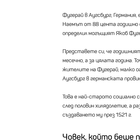
Фугерай в Аугсбург, Германия,
Наемът от 88 цента годишно е 
определил могъщият Якоб Фугер
Представете си, че годишният 
месечно, а за цялата година. Т
жителите на Фугерай, малко о
Аугсбург в германската прови
Това е най-старото социално с
след половин хилядолетие, а р
създаването му през 1521 г.
Човек, който беше 