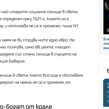
 е най-старото социално селище в света.
определен през 1521 г., когато го е
, и оттогава не се е променял, пише N1.
Т
5 н
наем не ви струва нито едно евро. Не
ли
очно толкова, само 88 цента, плащат
он
градено със стени селище в сърцето на
нция Бавария.
елище в света, което все още е обитавано
азмерът на наема не се е променял от
Н
по-богат от крале