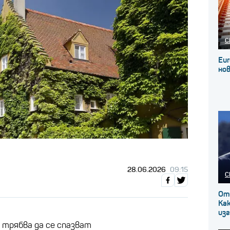
С
Eur
нов
28.06.2026
09:15
С
От
Как
изг
 трябва да се спазват