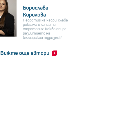
Борислава
Кирилова
Недостиг на кадри, слаба
реклама и липса на
стратегия: Какво спира
развитието на
българския туризъм?
Вижте още автори