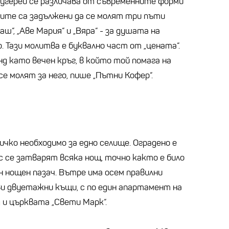
Фугерей се различава от съвременните форми
ите са задължени да се молят три пъти
ш“, „Аве Мария“ и „Вяра“ - за душата на
 Тази молитва е буквално част от „цената“.
нд като вечен кръг, в който той помага на
се молят за него, пише „Пътни Кофер“.
ичко необходимо за едно селище. Оградено е
с се затварят всяка нощ, точно както е било
н нощен пазач. Вътре има осем правилни
ви двуетажни къщи, с по един апартамент на
д и църквата „Свети Марк“.