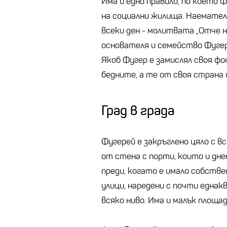
Има и едно правило, по което 
на социални жилища. Наемател
всеки ден - молитвата „Отче на
основателя и семейство Фугер.
Якоб Фугер е замислял своя фо
бедните, а те от своя страна 
Град в града
Фугерей е закръглено цяло с вс
от стена с порти, които и дне
преди, когато е имало собстве
улици, наредени с почти еднак
всяко ниво. Има и малък площа