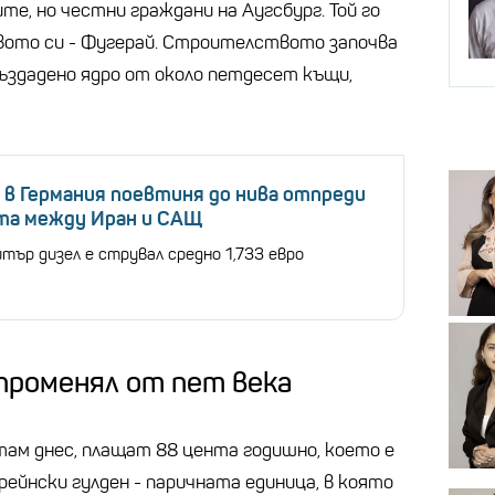
те, но честни граждани на Аугсбург. Той го
вото си - Фугерай. Строителството започва
 създадено ядро ​​от около петдесет къщи,
в Германия поевтиня до нива отпреди
та между Иран и САЩ
тър дизел е струвал средно 1,733 евро
 променял от пет века
ам днес, плащат 88 цента годишно, което е
ейнски гулден - паричната единица, в която