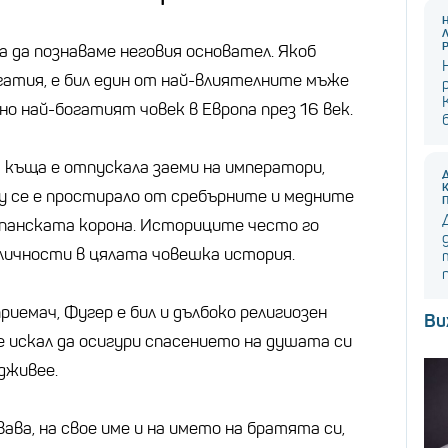
а да познаваме неговия основател. Якоб
гатия, е бил един от най-влиятелните мъже
но най-богатият човек в Европа през 16 век.
 къща е отпускала заеми на императори,
му се е простирало от сребърните и медните
спанската корона. Историците често го
личности в цялата човешка история.
риемач, Фугер е бил и дълбоко религиозен
Ви
 е искал да осигури спасението на душата си
адживее.
вава, на свое име и на името на братята си,