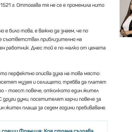
 1521 г. Оттогава тя не се е променила нито
о е било това, е важно да знаем, че по
 е съответствал приблизително на
ен работник. Днес той е по-малко от цената
йто перфектно описва духа на това място:
осетят музея и селището, трябва да платят
вро - тоест повече, отколкото един жител
С други думи, посетителят харчи повече за
ин жител плаща за седем години пребиваване.
 срещу Франция: Коя страна създава