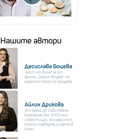
Нашите автори
Десислава Боцева
Част от вилата от
филма „Casino Royale“ на
езерото Комо се продава
Айлин Дрикова
От Apple до собствена
компания със $100 млн.
инвестиции: Българинът,
който превърна лицето в
ключ