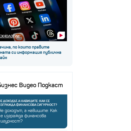
ЕХНОЛОГИИ
ачина, по които правите
чната си информация публична
лайн
Бизнес Видео Подкаст
Е ДОХОДЪТ, А НАВИЦИТЕ: КАК СЕ
ИЗГРАЖДА ФИНАНСОВА СИГУРНОСТ?
Не доходът, а навиците: Как
се изгражда финансова
сигурност?