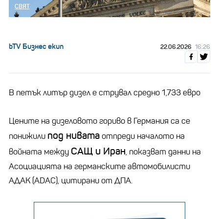
СВЯТ
bTV Бизнес екип
22.06.2026
16:26
В петък литър дизел е струвал средно 1,733 евро
Цените на дизеловото гориво в Германия са се
под нивата
понижили
отпреди началото на
САЩ и Иран
войната между
, показват данни на
Асоциацията на германските автомобилисти
АДАК (ADAC), цитирани от ДПА.