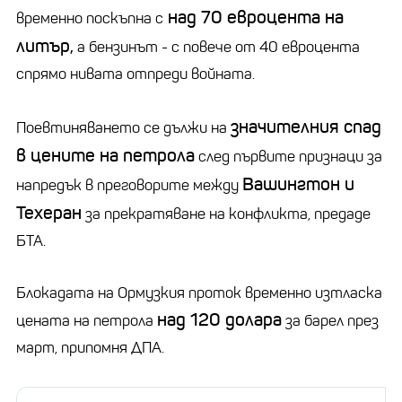
над 70 евроцента на
временно поскъпна с
литър,
а бензинът - с повече от 40 евроцента
спрямо нивата отпреди войната.
значителния спад
Поевтиняването се дължи на
в цените на петрола
след първите признаци за
Вашингтон и
напредък в преговорите между
Техеран
за прекратяване на конфликта, предаде
БТА.
Блокадата на Ормузкия проток временно изтласка
над 120 долара
цената на петрола
за барел през
март, припомня ДПА.