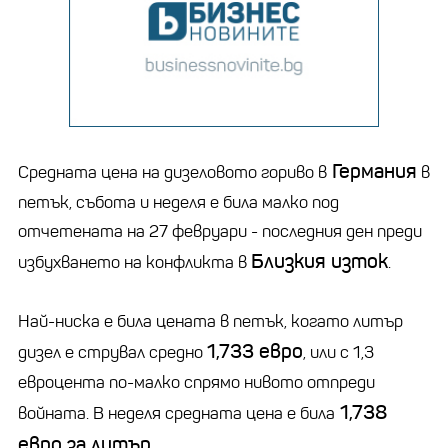
Германия
Средната цена на дизеловото гориво в
в
петък, събота и неделя е била малко под
отчетената на 27 февруари - последния ден преди
Близкия изток
избухването на конфликта в
.
Най-ниска е била цената в петък, когато литър
1,733 евро
дизел е струвал средно
, или с 1,3
евроцента по-малко спрямо нивото отпреди
1,738
войната. В неделя средната цена е била
евро за литър
.