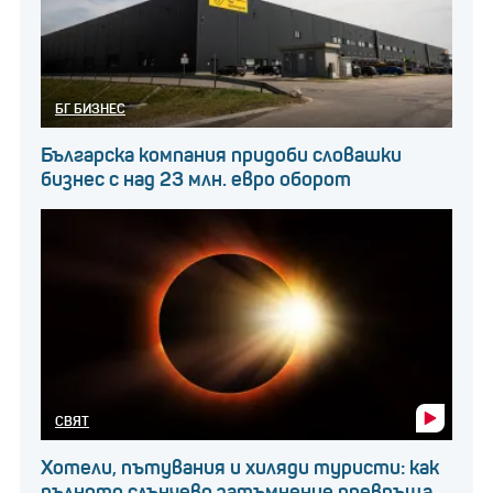
БГ БИЗНЕС
Българска компания придоби словашки
бизнес с над 23 млн. евро оборот
СВЯТ
Хотели, пътувания и хиляди туристи: как
пълното слънчево затъмнение превръща