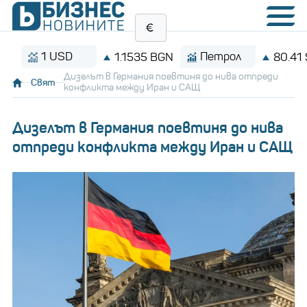
1 USD
Петрол
1.1535 BGN
80.41 $/бар
Дизелът в Германия поевтиня до нива отпреди
Свят
конфликта между Иран и САЩ
Дизелът в Германия поевтиня до нива
отпреди конфликта между Иран и САЩ