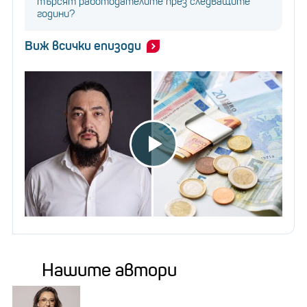
търсят работодателите през следващите
години?
Виж всички епизоди
Нашите автори