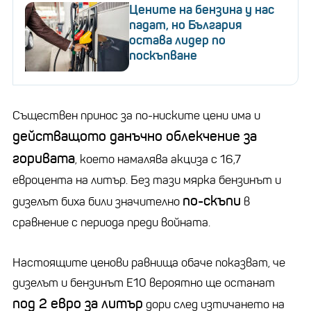
Цените на бензина у нас
падат, но България
остава лидер по
поскъпване
Съществен принос за по-ниските цени има и
действащото данъчно облекчение за
горивата
, което намалява акциза с 16,7
евроцента на литър. Без тази мярка бензинът и
по-скъпи
дизелът биха били значително
в
сравнение с периода преди войната.
Настоящите ценови равнища обаче показват, че
дизелът и бензинът Е10 вероятно ще останат
под 2 евро за литър
дори след изтичането на