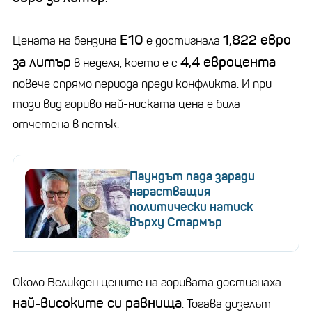
Е10
1,822 евро
Цената на бензина
е достигнала
за литър
4,4 евроцента
в неделя, което е с
повече спрямо периода преди конфликта. И при
този вид гориво най-ниската цена е била
отчетена в петък.
Паундът пада заради
нарастващия
политически натиск
върху Стармър
Около Великден цените на горивата достигнаха
най-високите си равнища
. Тогава дизелът