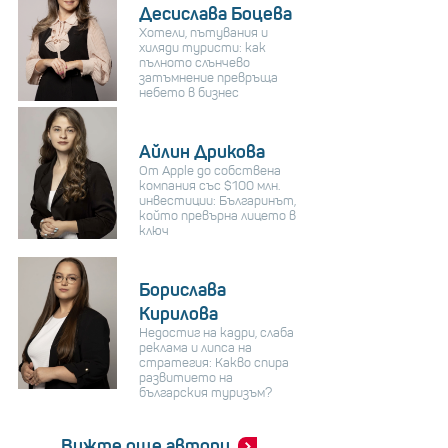
Десислава Боцева
Хотели, пътувания и
хиляди туристи: как
пълното слънчево
затъмнение превръща
небето в бизнес
Айлин Дрикова
От Apple до собствена
компания със $100 млн.
инвестиции: Българинът,
който превърна лицето в
ключ
Борислава
Кирилова
Недостиг на кадри, слаба
реклама и липса на
стратегия: Какво спира
развитието на
българския туризъм?
Вижте още автори