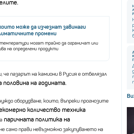
елите.
 които може да изчезнат завинаги
климатичните промени
температури могат трайно да ограничат или
ива на определени продукти
, че пазарът на камиони в Русия е отбелязал
 половина на годината.
Ви
чуждо оборудване, които, въпреки прогнозите
екомерно количество техника
паричната политика на
а
 не само прави невъзможно закупуването на