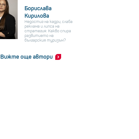
Борислава
Кирилова
Недостиг на кадри, слаба
реклама и липса на
стратегия: Какво спира
развитието на
българския туризъм?
Вижте още автори