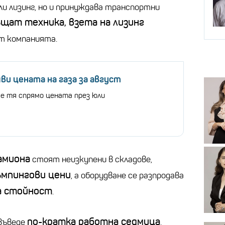
ли лизинг, но и принуждава транспортни
щат техника, взета на лизинг
 от компанията.
ви цената на газа за август
 е тя спрямо цената през юли
амиона
стоят неизкупени в складове,
ъмпингови цени
, а оборудване се разпродава
а стойност
.
по-кратка работна седмица
въведе
.