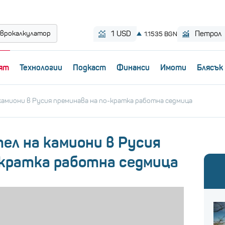
врокалкулатор
ят
Технологии
Пoдкаст
Финанси
Имоти
Блясък
камиони в Русия преминава на по-кратка работна седмица
ел на камиони в Русия
-кратка работна седмица