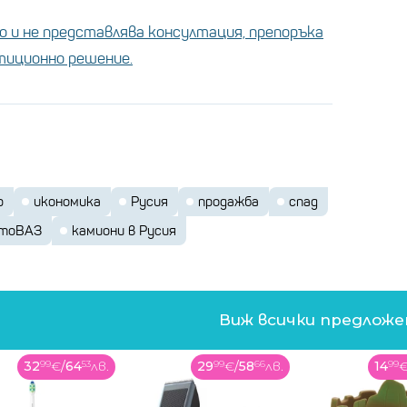
 и не представлява консултация, препоръка
стиционно решение.
р
икономика
Русия
продажба
спад
тоВАЗ
камиони в Русия
Виж всички предлож
32
99
€
/
64
53
лв.
29
99
€
/
58
66
лв.
14
99