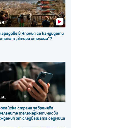
ВЯТ
 градове в Япония са кандидати
 станат „втора столица“?
ВЯТ
ропейска страна забранява
желаните телемаркетингови
аждания от следващата седмица