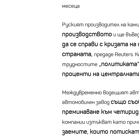
месеца
Руският производител на кам
производството
и ще въве
да се справи с кризата на
страната,
предаде Reuters. 
„политиката“
трудностите
проценти на централната
Междувременно водещият авт
също съо
автомобилен завод
преминаване към четирид
компании изтъкват като при
заемите, които потискат