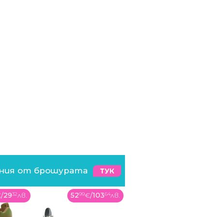
ения от брошурата
ТУК
€
/
29
32
лв.
52
99
€
/
103
64
лв.
1299
00
€
/
2540
63
лв.