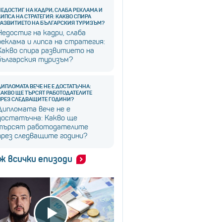
НЕДОСТИГ НА КАДРИ, СЛАБА РЕКЛАМА И
ЛИПСА НА СТРАТЕГИЯ: КАКВО СПИРА
РАЗВИТИЕТО НА БЪЛГАРСКИЯ ТУРИЗЪМ?
Недостиг на кадри, слаба
реклама и липса на стратегия:
Какво спира развитието на
българския туризъм?
ДИПЛОМАТА ВЕЧЕ НЕ Е ДОСТАТЪЧНА:
КАКВО ЩЕ ТЪРСЯТ РАБОТОДАТЕЛИТЕ
ПРЕЗ СЛЕДВАЩИТЕ ГОДИНИ?
Дипломата вече не е
достатъчна: Какво ще
търсят работодателите
през следващите години?
ж всички епизоди