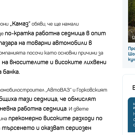
„Камаз“
иони
обяви, че ще намали
по-кратка работна седмица в опит
де
С
 пазара на товарни автомобили в
Про
Компанията посочи като основни причини за
Шо
ку
 на вносителите и високите лихвени
 банка.
омобилостроител „АвтоВАЗ“ и Горковският
бщиха тази седмица, че обмислят
Н
невна работна седмица
. И двете
прекомерно високите разходи по
чина
 търсенето и оказват сериозен