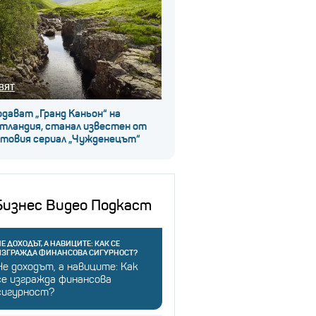
ВЯТ
дават „Гранд Каньон“ на
тландия, станал известен от
лтовия сериал „Чужденецът“
Бизнес Видео Подкаст
Е ДОХОДЪТ, А НАВИЦИТЕ: КАК СЕ
ИЗГРАЖДА ФИНАНСОВА СИГУРНОСТ?
Не доходът, а навиците: Как
се изгражда финансова
сигурност?