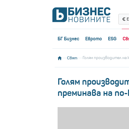
Е
БГ Бизнес
Еврото
ESG
Св
Свят
Голям производител на 
Голям производит
преминава на по