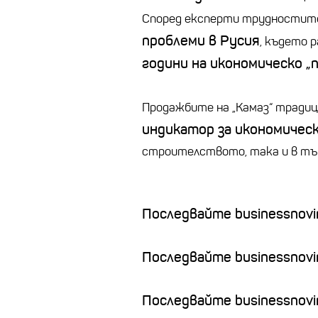
Според експерти трудностите
проблеми в Русия
, където
години на икономическо „
Продажбите на „Камаз“ тради
индикатор за икономичес
строителството, така и в тъ
Последвайте businessnovin
Последвайте businessnovi
Последвайте businessnovin