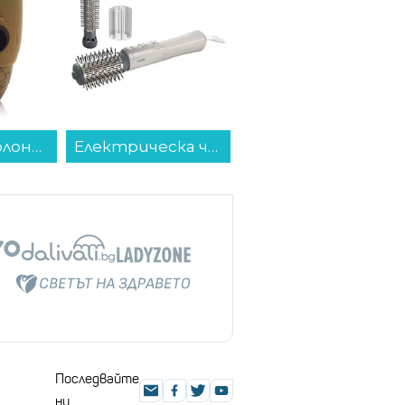
Bluetooth колонка Bitty Boomers Groot - BITTYGROOT...
Електрическа четка за коса Philips BHA710/00 , 1000 W...
Смартфон Samsung GALAXY Z FLIP8 256GB GRAPHITE SM-F776BZKG , 12 GB, 256 GB...
Последвайте
ни