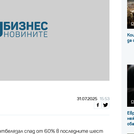
С
Кои
да
31.07.2025
15:53
С
Ев
не
об
 отбелязал спад от 60% в последните шест