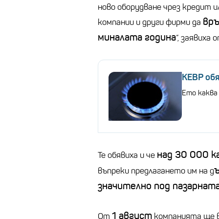
ново оборудване чрез кредит и
връ
компании и други фирми да
миналата година
“, заявиха
КЕВР обя
Ето каква
над 30 000 к
Те обявиха и че
въпреки предлагането им на д
значително под пазарнат
1 август
От
компанията ще 