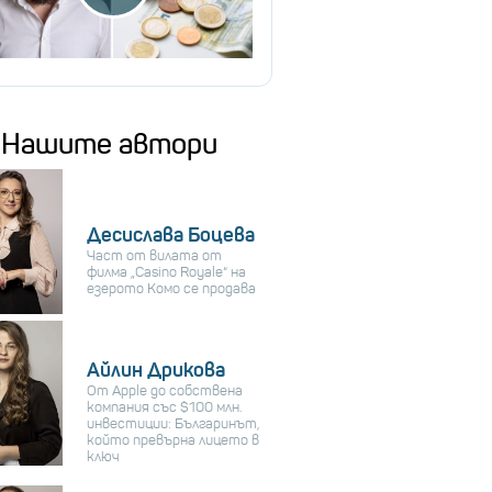
Нашите автори
Десислава Боцева
Част от вилата от
филма „Casino Royale“ на
езерото Комо се продава
Айлин Дрикова
От Apple до собствена
компания със $100 млн.
инвестиции: Българинът,
който превърна лицето в
ключ