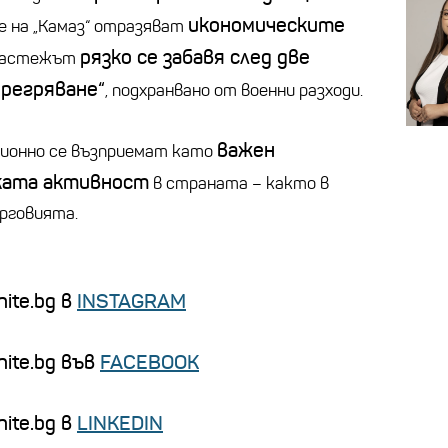
икономическите
 на „Камаз“ отразяват
рязко се забавя след две
 растежът
прегряване“
, подхранвано от военни разходи.
важен
ционно се възприемат като
ката активност
в страната – както в
рговията.
ite.bg в
INSTAGRAM
nite.bg във
FACEBOOK
ite.bg в
LINKEDIN