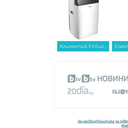
Климатик Finlux TEA35WOW мобилен , 12000 охл/отопление BTU, A+ , Мобилни климатици...
За нас
Екип
Политика за пов
Инф