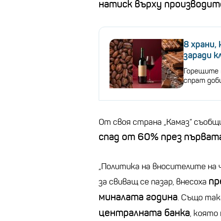
натиск върху производит
8 храни,
заради 
Горещите 
спрат доб
От своя страна „Камаз“ съобщи
спад от 60% през първата
„Политика на вносителите на 
пр
за свиващ се пазар, внесоха
миналата година
. Също так
централната банка
, която