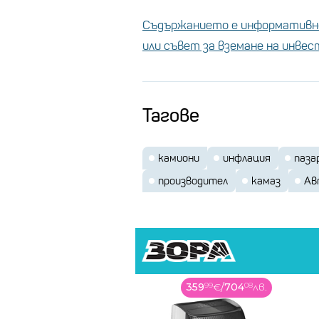
Съдържанието е информативно
или съвет за вземане на инве
Тагове
камиони
инфлация
паза
производител
камаз
Ав
359
99
€
/
704
08
лв.