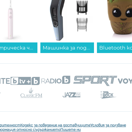
Електрическа четка за зъби Philips HX4022/03 Sonicare...
Машинка за подстригване Philips HC3530/15...
ерителност
Кодекс за поведение на доставчиците
Условия за ползване
ормация относно съдържанието
Пишете ни