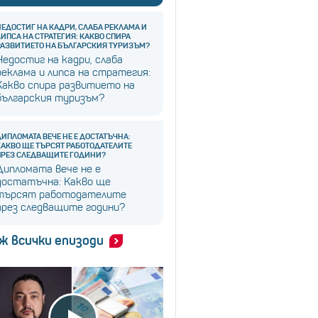
НЕДОСТИГ НА КАДРИ, СЛАБА РЕКЛАМА И
ЛИПСА НА СТРАТЕГИЯ: КАКВО СПИРА
РАЗВИТИЕТО НА БЪЛГАРСКИЯ ТУРИЗЪМ?
Недостиг на кадри, слаба
реклама и липса на стратегия:
Какво спира развитието на
българския туризъм?
ДИПЛОМАТА ВЕЧЕ НЕ Е ДОСТАТЪЧНА:
КАКВО ЩЕ ТЪРСЯТ РАБОТОДАТЕЛИТЕ
ПРЕЗ СЛЕДВАЩИТЕ ГОДИНИ?
Дипломата вече не е
достатъчна: Какво ще
търсят работодателите
през следващите години?
ж всички епизоди