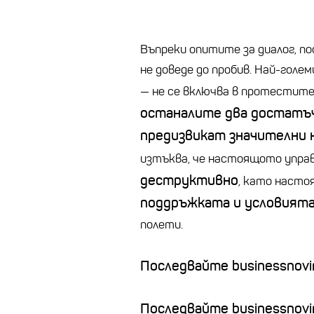
Въпреки опитите за диалог, 
не доведе до пробив. Най-гол
— не се включва в протестите
останалите два достатъч
предизвикат значителни 
изтъква, че настоящото упра
деструктивно
, като насто
поддръжката и условият
полети.
Последвайте businessnovin
Последвайте businessnovi