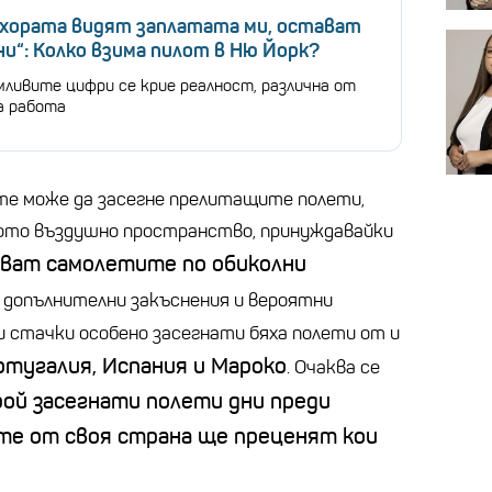
 хората видят заплатата ми, остават
и“: Колко взима пилот в Ню Йорк?
мливите цифри се крие реалност, различна от
а работа
е може да засегне прелитащите полети,
ото въздушно пространство, принуждавайки
чват самолетите по обиколни
до допълнителни закъснения и вероятни
и стачки особено засегнати бяха полети от и
ртугалия, Испания и Мароко
. Очаква се
ой засегнати полети дни преди
те от своя страна ще преценят кои