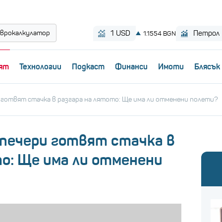
врокалкулатор
ят
Технологии
Пoдкаст
Финанси
Имоти
Блясък
готвят стачка в разгара на лятото: Ще има ли отменени полети?
печери готвят стачка в
то: Ще има ли отменени