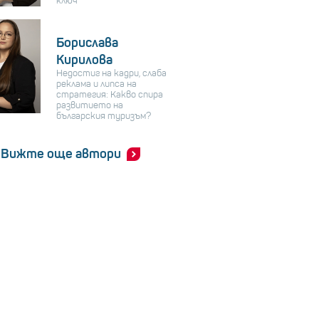
ключ
Борислава
Кирилова
Недостиг на кадри, слаба
реклама и липса на
стратегия: Какво спира
развитието на
българския туризъм?
Вижте още автори