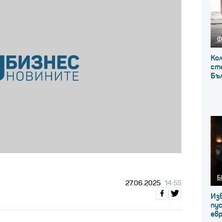
Ф
Кол
сте
Бъ
Б
27.06.2025
14:55
Из
пус
ев