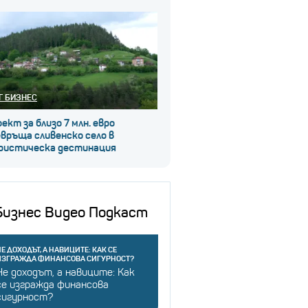
Г БИЗНЕС
ект за близо 7 млн. евро
връща сливенско село в
ристическа дестинация
Бизнес Видео Подкаст
Е ДОХОДЪТ, А НАВИЦИТЕ: КАК СЕ
ИЗГРАЖДА ФИНАНСОВА СИГУРНОСТ?
Не доходът, а навиците: Как
се изгражда финансова
сигурност?