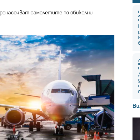
ренасочват самолетите по обиколни
Ви