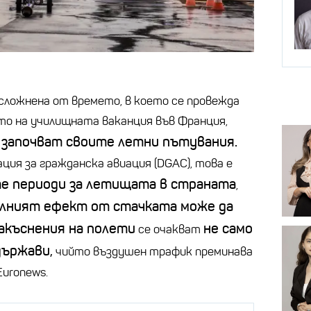
ложнена от времето, в което се провежда
ото на училищната ваканция във Франция,
 започват своите летни пътувания.
ия за гражданска авиация (DGAC), това е
е периоди за летищата в страната
,
лният ефект от стачката може да
акъснения на полети
не само
се очакват
държави,
чийто въздушен трафик преминава
Euronews.