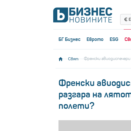
Е
БГ Бизнес
Еврото
ESG
Св
Свят
Френски авиодиспечери 
Френски авиодис
разгара на лято
полети?