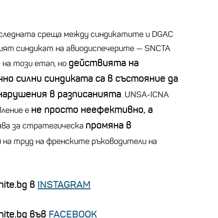
последната среща между синдикатите и DGAC
емият синдикат на авиодиспечерите — SNCTA
действията на
 на този етап, но
но силни синдиката са в състояние да
нарушения в разписанията
. UNSA-ICNA
не просто неефективно, а
вление е
промяна в
ява за стратегическа
а
на труд на френските ръководители на
ite.bg в
INSTAGRAM
nite.bg във
FACEBOOK