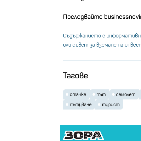
Последвайте businessnovin
Съдържанието е информативно
или съвет за вземане на инве
Тагове
стачка
път
самолет
пътуване
турист