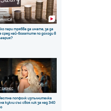
ИНАНСИ
ко пари трябва да имате, за да
 сред най-богатите по доходи в
лгария?
Г БИЗНЕС
вестна попфолк изпълнителка
на кукли със своя лик за над 340
ро