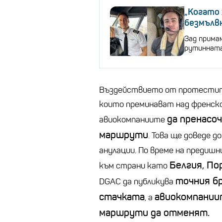
„Когато
безмълвн
Зад прима
рутиннат
Въздействието от протестит
които преминават над френск
да пренасо
авиокомпаниите
маршрути
. Това ще доведе 
анулации. По време на предишн
Белгия, По
към страни като
точния бр
DGAC да публикува
стачката
авиокомпании
, а
маршрути да отменят.