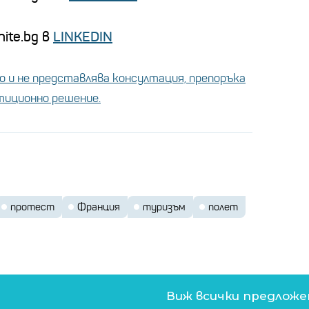
ite.bg в
LINKEDIN
 и не представлява консултация, препоръка
стиционно решение.
протест
Франция
туризъм
полет
Виж всички предлож