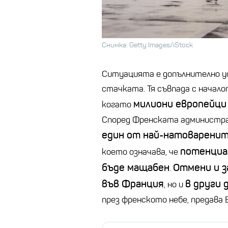
Снимка: Getty Images/iStock
Ситуацията е допълнително ус
стачката. Тя съвпада с начал
милиони европейци
когато
Според Френската администрац
един от най-натоваренит
потенциа
което означава, че
бъде мащабен
Отмени и з
.
във Франция
в други 
, но и
през френското небе, предава 