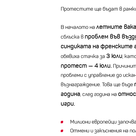
Протестите ще бъдат в рамки
летните вака
В началото на
проблем във въз
сблъска в
синдиката на френските 
3 юли
обявиха стачка за
, кат
протест — 4 юли.
Причинит
проблеми с управление до искан
възнаграждение. Това ще бъде
година
относ
, след година на
игри.
Милиони европейци започв
Отмени и закъснения на по