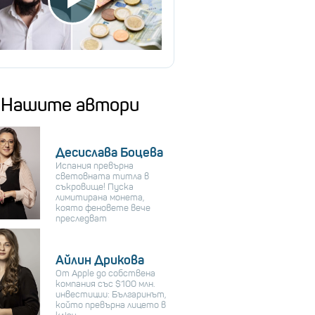
Нашите автори
Десислава Боцева
Испания превърна
световната титла в
съкровище! Пуска
лимитирана монета,
която феновете вече
преследват
Айлин Дрикова
От Apple до собствена
компания със $100 млн.
инвестиции: Българинът,
който превърна лицето в