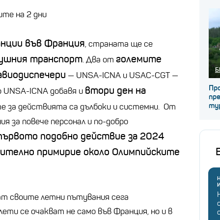
те на 2 дни
нции във Франция
, страната ще се
душния транспорт
големите
. Два от
Б
авиодиспечери
— UNSA-ICNA и USAC-CGT —
Про
втори ден на
о UNSA-ICNA добавя и
пре
ту
е за действията са дълбоки и системни. От
ия за повече персонал и по-добро
първото подобно действие за 2024
ително примирие около Олимпийските
Н
ат своите летни пътувания сега
лети се очакват не само във Франция, но и в