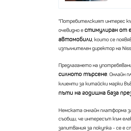
"Потребителският интерес къ
стимулиран от 
очевидно е
автомобили
, които се появя
изпълнителен директор на Niss
Предлагането на употребявани
силното търсене
. Онлайн 
клиенти за китайски марки въ
пъти на годишна база през
Немската онлайн платформа з
съобщи, че интересът към еле
запитвания за покупка - се е 