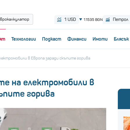
врокалкулатор
ят
Технологии
Пoдкаст
Финанси
Имоти
Блясък
лектромобили в Европа заради скъпите горива
те на електромобили в
къпите горива