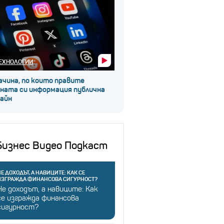
ЕХНОЛОГИИ
ачина, по които правите
чната си информация публична
лайн
Бизнес Видео Подкаст
Е ДОХОДЪТ, А НАВИЦИТЕ: КАК СЕ
ИЗГРАЖДА ФИНАНСОВА СИГУРНОСТ?
Не доходът, а навиците: Как
се изгражда финансова
сигурност?