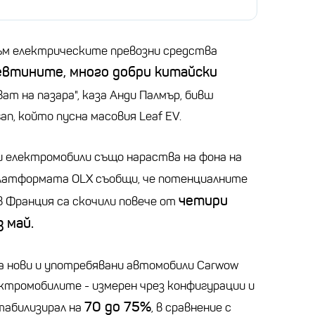
м електрическите превозни средства
евтините, много добри китайски
ват на пазара", каза Анди Палмър, бивш
an, който пусна масовия Leaf EV.
 електромобили също нараства на фона на
платформата OLX съобщи, че потенциалните
четири
в Франция са скочили повече от
 май.
а нови и употребявани автомобили Carwow
ктромобилите - измерен чрез конфигурации и
70 до 75%
стабилизирал на
, в сравнение с