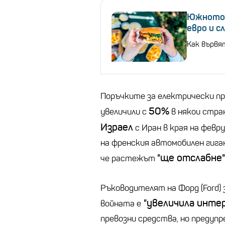
Южното Ч
евро и с
Как вървя
Поръчките за електрически пре
50%
увеличили с
в някои стра
Израел
с Иран в края на февр
на френския автомобилен гиган
"ще отслабне"
че растежът
Ръководителят на Форд (Ford) 
"увеличила инте
войната е
превозни средства, но предупр