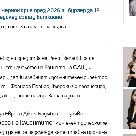
ерноморие през 2026 г.: бургер за 12
ладолед срещу биткойни
т цените в началото на сезона
возни средства на Рено (Renault) са се
САЩ и
ни от началото на войната на
уари, заяви главният изпълнителен директор
т - Франсоа Провос, въпреки че прогнозира,
, ако цените на горивата паднат.
за Европа Джим Баумбик пък заяви, че
реса на клиентите"
към електрическите
еди да не се разглежда като трайна промяна.