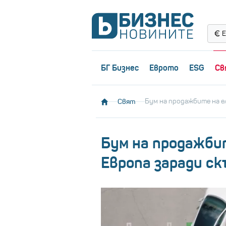
Е
БГ Бизнес
Еврото
ESG
Св
Свят
Бум на продажбите на е
Бум на продажби
Европа заради с