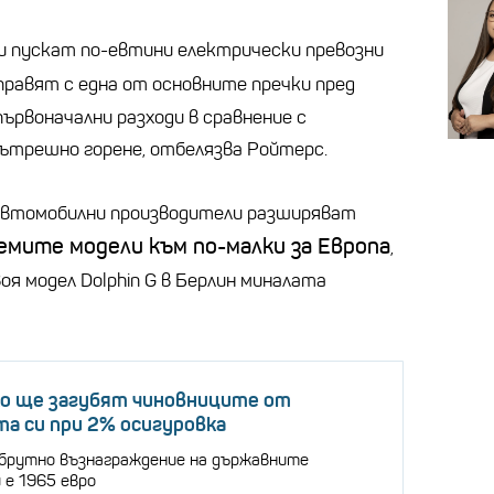
 пускат по-евтини електрически превозни
справят с една от основните пречки пред
ървоначални разходи в сравнение с
ътрешно горене, отбелязва Ройтерс.
автомобилни производители разширяват
емите модели към по-малки за Европа
,
я модел Dolphin G в Берлин миналата
ко ще загубят чиновниците от
а си при 2% осигуровка
брутно възнаграждение на държавните
 е 1965 евро