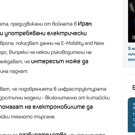
Иран
ата, предизвикани от войната в
,
 и употребявани електрически
Т
вропа, показват данни на E-Mobility and New
5 н
рс, въпреки че някои ръководители на
ли
он
интересът може да
реждават, че
зина паднат.
ват, че подобренията в инфраструктурата
-достъпни модели - включително от китайски
Н
помагат на електромобилите да
пяйки тяхното търсене.
разбирателство