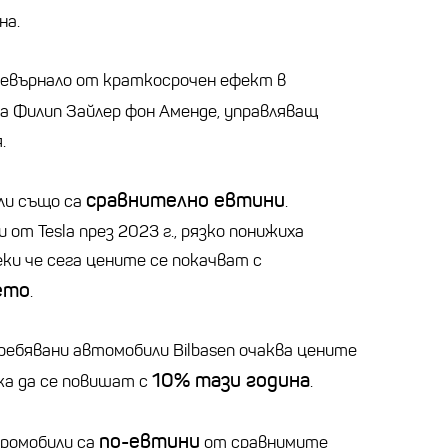
на.
превърнало от краткосрочен ефект в
аза Филип Зайлер фон Аменде, управляващ
.
сравнително евтини
ли също са
.
от Tesla през 2023 г., рязко понижиха
ки че сега цените се покачват с
ето
.
ебявани автомобили Bilbasen очаква цените
10% тази година
ка да се повишат с
.
по-евтини
ромобили са
от сравнимите