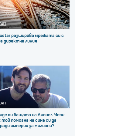
ВЯТ
ostar разширява мрежата си с
а директна линия
ВЯТ
иде си бащата на Лионел Меси:
 той помогна на сина си да
ради империя за милиони?