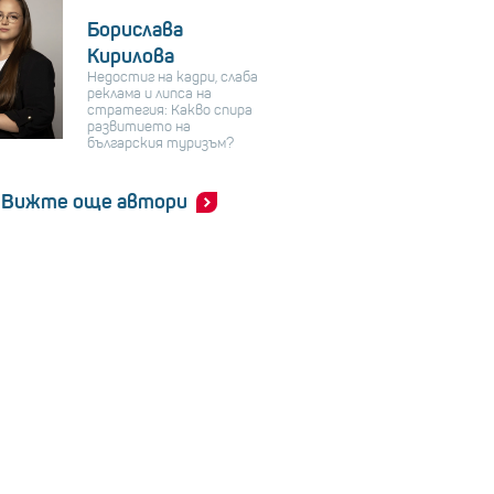
Борислава
Кирилова
Недостиг на кадри, слаба
реклама и липса на
стратегия: Какво спира
развитието на
българския туризъм?
Вижте още автори