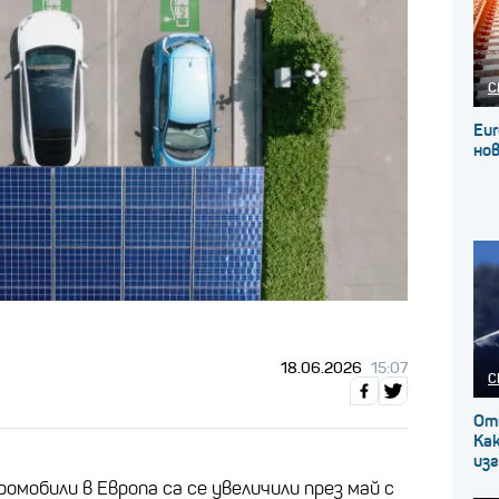
С
Eur
нов
18.06.2026
15:07
С
От
Как
изг
мобили в Европа са се увеличили през май с