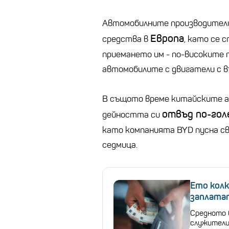
Автомобилните производители
Европа
средства в
, като се 
приемането им - по-високите п
автомобилите с двигатели с в
В същото време китайските 
отвъд по-гол
дейността си
като компанията BYD пусна сво
седмица.
Ето кол
заплатат
Средното 
служители