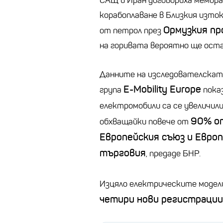
САЩ и Иран договориха мемор
корабоплаване в Близкия изто
Ормузкия п
от петрол през
на горивата вероятно ще оста
Данните на изследователската
E-Mobility Europe
група
показ
електромобили са се увеличили
90% о
обхващайки повече от
Европейския съюз и Европ
търговия
, предаде БНР.
Изцяло електрическите моде
четири нови регистрации