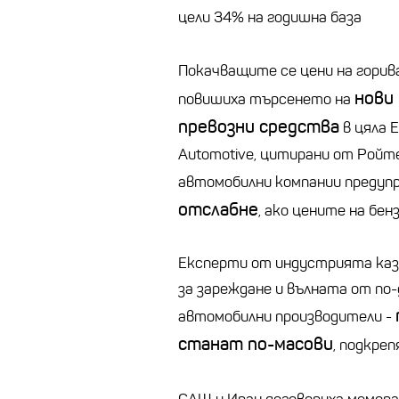
цели 34% на годишна база
Покачващите се цени на горив
нови
повишиха търсенето на
превозни средства
в цяла Е
Automotive, цитирани от Ройте
автомобилни компании предуп
отслабне
, ако цените на бен
Експерти от индустрията каз
за зареждане и вълната от по
автомобилни производители -
станат по-масови
, подкре