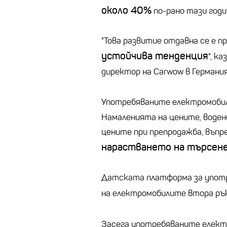
около 40%
по-рано тази годи
"Това развитие отдавна се е 
устойчива тенденция
", к
директор на Carwow в Германия
Употребяваните електромоби
Намаленията на цените, водени 
цените при препродажба, въпре
нарастването на търсен
Датската платформа за употр
на електромобилите втора ръ
Засега употребяваните елект