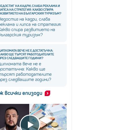
НЕДОСТИГ НА КАДРИ, СЛАБА РЕКЛАМА И
ЛИПСА НА СТРАТЕГИЯ: КАКВО СПИРА
РАЗВИТИЕТО НА БЪЛГАРСКИЯ ТУРИЗЪМ?
Недостиг на кадри, слаба
реклама и липса на стратегия:
Какво спира развитието на
българския туризъм?
ДИПЛОМАТА ВЕЧЕ НЕ Е ДОСТАТЪЧНА:
КАКВО ЩЕ ТЪРСЯТ РАБОТОДАТЕЛИТЕ
ПРЕЗ СЛЕДВАЩИТЕ ГОДИНИ?
Дипломата вече не е
достатъчна: Какво ще
търсят работодателите
през следващите години?
ж всички епизоди