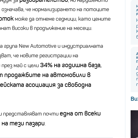
андум за
, но нарушеното
к означава, че нормализирането на потоците
роток
може да отнеме седмици, като цените
нат високи в продължение на месеци.
 група New Automotive и индустриалната
ват, че новите регистрации на
34% на годишна база,
 през май с цели
т продажбите на автомобили в
ейската асоциация за свободна
Ви
една от всеки
ли представляват почти
 на тези пазари
.