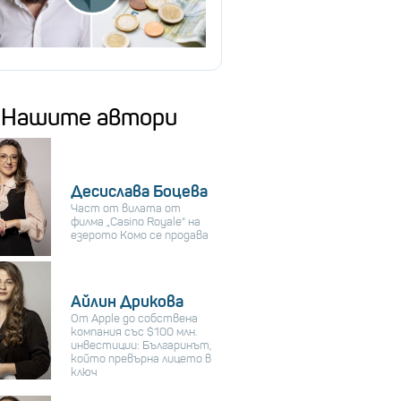
Нашите автори
Десислава Боцева
Част от вилата от
филма „Casino Royale“ на
езерото Комо се продава
Айлин Дрикова
От Apple до собствена
компания със $100 млн.
инвестиции: Българинът,
който превърна лицето в
ключ