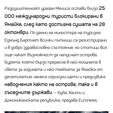
25
Разрушителният ураган Мелиса остави близо
000 международни туристи блокирани в
Ямайка, след като достигна сушата на 28
октомври.
По данни на министъра на туризма
Едмънд Бартлет всички пътници са регистрирани
и в добро здравословно състояние, но стотици все
още чакат възможност да напуснат острова.
Бурята, която бързо прерасна в най-мощната в
света за годината и най-тежката за Ямайка от
десетилетия, нанесе сериозни щети и предизвика
наводнения както на острова, така и в
съседните държави
—
Куба, Хаити и
Доминиканската република, предава Euronews.