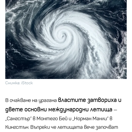
Снимка: iStock
властите затвориха и
В очакване на урагана
двете основни международни летища
—
„
Сангстър
“ в Монтего Бей и
„
Норман
Манли
“ в
Кингстън. Въпреки че летищата вече започват