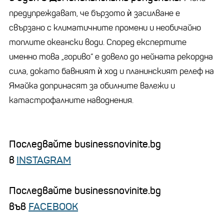
предупреждават, че бързото ѝ засилване е
свързано с климатичните промени и необичайно
топлите океански води. Според експертите
именно това
„
гориво“ е довело до нейната рекордна
сила, докато бавният ѝ ход и планинският релеф на
Ямайка допринасят за обилните валежи и
катастрофалните наводнения.
Последвайте businessnovinite.bg
в
INSTAGRAM
Последвайте businessnovinite.bg
във
FACEBOOK