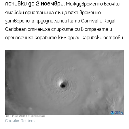
почивки до 2 ноември.
Междувременно всички
ямайски пристанища също бяха временно
затворени, а круизни линии като
Carnival
и Royal
Caribbean
отмениха спирките си в страната и
пренасочиха корабите към други карибски острови.
Снимка: Reuters