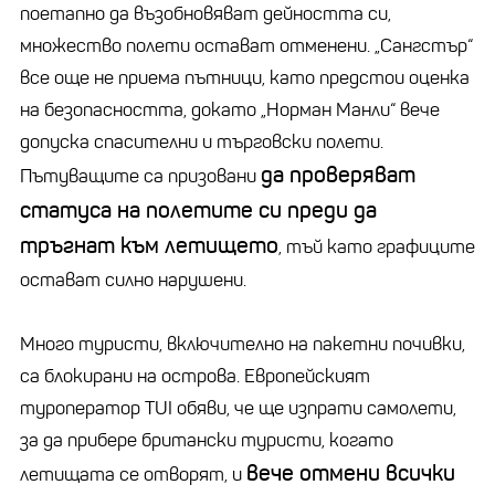
поетапно да възобновяват дейността си,
множество полети остават отменени.
„
Сангстър
“
все още не приема пътници, като предстои оценка
на безопасността, докато
„
Норман
Манли
“ вече
допуска спасителни и търговски полети.
да проверяват
Пътуващите са призовани
статуса на полетите си преди да
тръгнат към летището
, тъй като графиците
остават силно нарушени.
Много туристи, включително на пакетни почивки,
са блокирани на острова. Европейският
туроператор TUI обяви, че ще изпрати самолети,
за да прибере британски туристи, когато
вече отмени всички
летищата се отворят, и