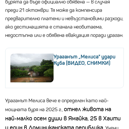
бурята да бъде официално обявена
—
в случая
преди 21 октомври. Тя може да компенсира
предварително платени и невъзстановими разходи,
ако дестинацията е станала необитаема,
недостъпна или е обявена евакуация поради ураган.
Ураганът „Мелиса" удари
Куба (ВИДЕО, СНИМКИ)
Ураганът Мелиса вече е определен като най-
отнел живота на
мощната буря на 2025 г.,
най-малко осем души в Ямайка, 25 в Хаити
и един в Доминиканската република.
Учени