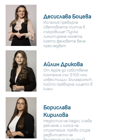
Десислава Боцева
Испания превърна
световната титла в
съкровище! Пуска
лимитирана монета,
която феновете вече
преследват
Айлин Дрикова
От Apple до собствена
компания със $100 млн.
инвестиции: Българинът,
който превърна лицето в
ключ
Борислава
Кирилова
Недостиг на кадри, слаба
реклама и липса на
стратегия: Какво спира
развитието на
българския туризъм?