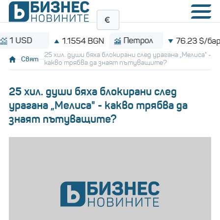
D
Петрол
1.1554 BGN
76.23 $/барел
25 хил. души бяха блокирани след урагана „Мелиса" -
Свят
какво трябва да знаят пътуващите?
25 хил. души бяха блокирани след
урагана „Мелиса" - какво трябва да
знаят пътуващите?