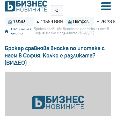
1 USD
Петрол
1.1554 BGN
76.23 $/баре
Недвижими
Брокер сравнява вноска по ипотека с наем в
имоти
София: Колко е разликата? (ВИДЕО)
Брокер сравнява вноска по ипотека с
наем в София: Колко е разликата?
(ВИДЕО)