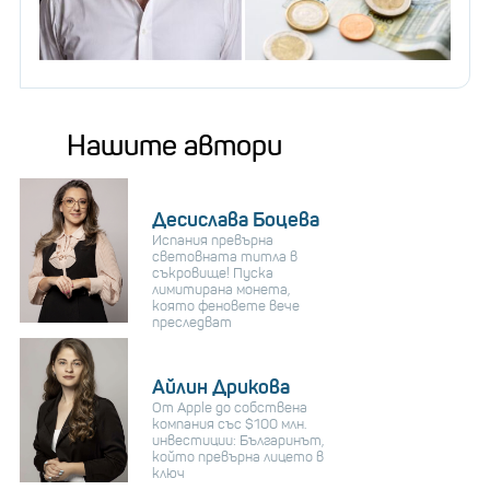
Нашите автори
Десислава Боцева
Испания превърна
световната титла в
съкровище! Пуска
лимитирана монета,
която феновете вече
преследват
Айлин Дрикова
От Apple до собствена
компания със $100 млн.
инвестиции: Българинът,
който превърна лицето в
ключ