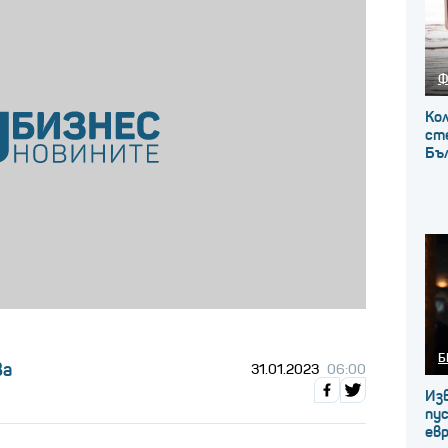
Ф
Кол
сте
Бъ
Б
ва
31.01.2023
06:00
Из
пус
ев