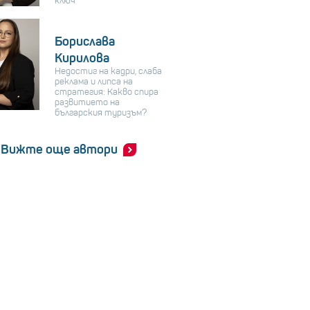
ключ
Борислава
Кирилова
Недостиг на кадри, слаба
реклама и липса на
стратегия: Какво спира
развитието на
българския туризъм?
Вижте още автори