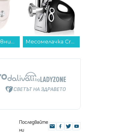
Месомелачка Crown MTG-4512HB...
Принтер със скенер Epson ECOTANK L3270 MFP C11CJ67434 , Мастиленоструйно мултифункционално устройство...
Хладилник с фризер Finlux FXCA 28901W NFE , 270 l, E , No Frost , Бял...
Последвайте
ни