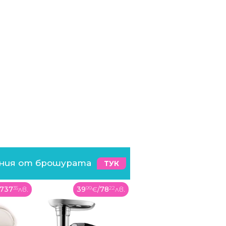
ения от брошурата
ТУК
€
/
78
22
лв.
183
99
€
/
359
86
лв.
359
99
€
/
704
08
лв.