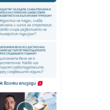
НЕДОСТИГ НА КАДРИ, СЛАБА РЕКЛАМА И
ЛИПСА НА СТРАТЕГИЯ: КАКВО СПИРА
РАЗВИТИЕТО НА БЪЛГАРСКИЯ ТУРИЗЪМ?
Недостиг на кадри, слаба
реклама и липса на стратегия:
Какво спира развитието на
българския туризъм?
ДИПЛОМАТА ВЕЧЕ НЕ Е ДОСТАТЪЧНА:
КАКВО ЩЕ ТЪРСЯТ РАБОТОДАТЕЛИТЕ
ПРЕЗ СЛЕДВАЩИТЕ ГОДИНИ?
Дипломата вече не е
достатъчна: Какво ще
търсят работодателите
през следващите години?
ж всички епизоди