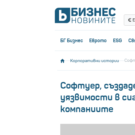
Е
БГ Бизнес
Еврото
ESG
Св
Корпоративни истории
Софт
Софтуер, създад
уязвимости в си
компаниите