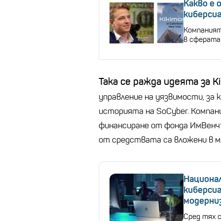
Какво е
киберси
Компаният
в сферата 
Така се ражда идеята за K
управление на уязвимости, за 
историята на SoCyber. Компани
финансиране от фонда ИмВенчър
от средствата са вложени в м
Национал
киберсиг
модерни
Сред тях 