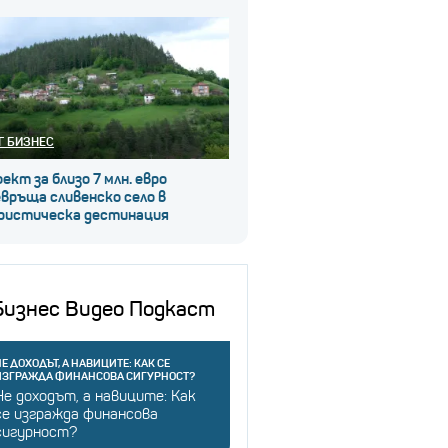
Г БИЗНЕС
ект за близо 7 млн. евро
връща сливенско село в
ристическа дестинация
Бизнес Видео Подкаст
Е ДОХОДЪТ, А НАВИЦИТЕ: КАК СЕ
ИЗГРАЖДА ФИНАНСОВА СИГУРНОСТ?
Не доходът, а навиците: Как
се изгражда финансова
сигурност?