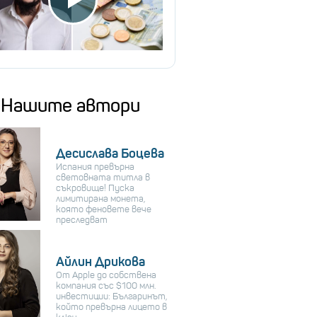
Нашите автори
Десислава Боцева
Испания превърна
световната титла в
съкровище! Пуска
лимитирана монета,
която феновете вече
преследват
Айлин Дрикова
От Apple до собствена
компания със $100 млн.
инвестиции: Българинът,
който превърна лицето в