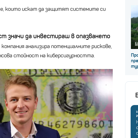
ите, които искат да защитят системите си
ст значи да инвестираш в опазването
Б
 компания анализира потенциалните рискове,
нсова стойност на киберсигурността.
Про
пре
ту
Н