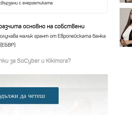
 свързани с енергетиката
разчита основно на собствени
получава малък грант от Европейската банка
(ЕБВР).
ки за SoCyber и Kikimora?
дължи да четеш