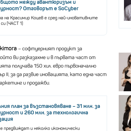
 общото между авантюризъм и
гурност? Отговорът е SoCyber
а на Красимир Коцев е сред най-иновативните
си (ЧАСТ 1)
ikimora
– софтуерният продукт за
който ви разказахме и в първата част от
ята получава 150 хил. евро първоначално
 II, за да развие иновацията, като една част
аркетинг и продажби.
ния план за възстановяване – 31 млн. за
урност и 260 млн. за технологична
зация
се предвиждат и няколко икономически