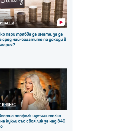
ИНАНСИ
ко пари трябва да имате, за да
 сред най-богатите по доходи в
лгария?
Г БИЗНЕС
вестна попфолк изпълнителка
на кукли със своя лик за над 340
ро