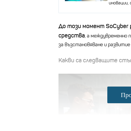
иновации,
До този момент SoCyber 
средства
, а междувременно 
за възстановяване и развитие 
Какви са следващите стъп
Про