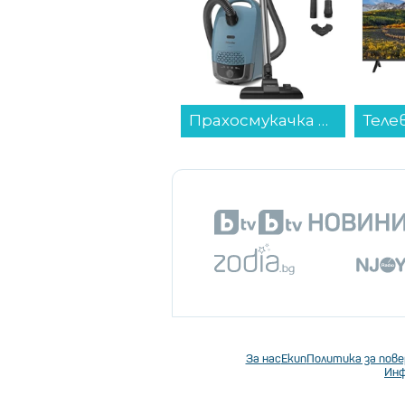
"Да сгло
производ
измислил
Самите би
специален 
Прахосмукачка MIELE Guard S1 - Blue...
Телевизор Crown 43MB2S2FH , 109 см, 1920x1080 FULL HD , 43 inch, LED...
За нас
Екип
Политика за пов
Инф