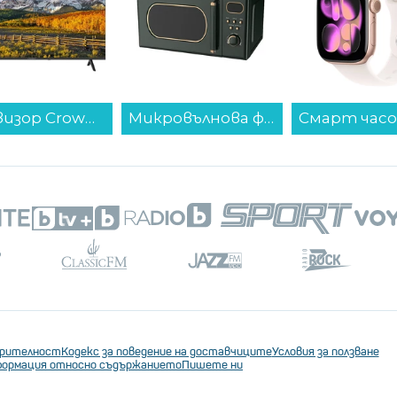
биш мебел с помощта на
ителя": Във Viber България са
и начин
знеси вече ще могат да се идентифицират чрез
Commercial account
Микровълнова фурна Finlux FMO-2053 Grun , 20 Литри, 700 W...
Смарт часовник Apple Watch 11 42mm Rose Gold/Light Band S/M meu04 , 1.80 , 64 , Apple S10 SiP 64-bit Dual Core...
ерителност
Кодекс за поведение на доставчиците
Условия за ползване
ормация относно съдържанието
Пишете ни