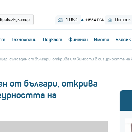
врокалкулатор
ят
Технологии
Пoдкаст
Финанси
Имоти
Блясък
уер, създаден от българи, открива уязвимости в сигурността на
ен от българи, открива
гурността на