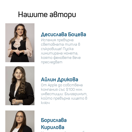
Нашите автори
Десислава Боцева
Испания превърна
световната титла в
съкровище! Пуска
лимитирана монета,
която феновете вече
преследват
Айлин Дрикова
От Apple до собствена
компания със $100 млн.
инвестиции: Българинът,
който превърна лицето в
ключ
Борислава
Кирилова