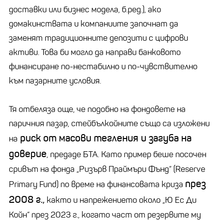
доставки или бизнес модела, б.ред.), ако
домакинствата и компаниите започнат да
заменят традиционните депозити с цифрови
активи. Това би могло да направи банковото
финансиране по-нестабилно и по-чувствително
към пазарните условия.
Тя отбеляза още, че подобно на фондовете на
паричния пазар, стейбълкойните също са изложени
риск от масови тегления и загуба на
на
доверие
, предаде БТА. Като пример беше посочен
сривът на фонда „Ризърв Праймъри Фънд“ (Reserve
през
Primary Fund) по време на финансовата криза
2008 г.,
както и напрежението около „Ю Ес Ди
Койн“ през 2023 г., когато част от резервите му