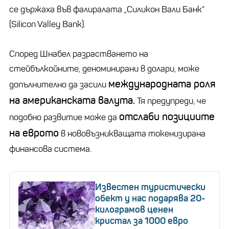
се държаха във фалиралата „Силикон Вали Банк“
(Silicon Valley Bank).
Според Шнабел разрастването на
стейбълкойните, деноминирани в долари, може
международната роля
допълнително да засили
на американската валута.
Тя предупреди, че
отслаби позициите
подобно развитие може да
на еврото
в нововъзникващата токенизирана
финансова система.
Известен туристически
обект у нас подарява 20-
килограмов ценен
кристал за 1000 евро