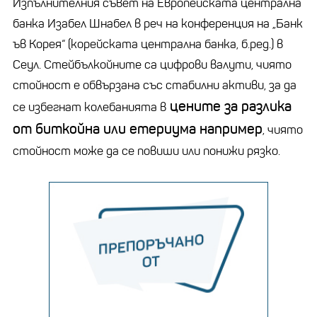
Изпълнителния съвет на Европейската централна
банка Изабел Шнабел в реч на конференция на „Банк
ъв Корея“ (корейската централна банка, б.ред.) в
Сеул. Стейбълкойните са цифрови валути, чиято
стойност е обвързана със стабилни активи, за да
цените за разлика
се избегнат колебанията в
от биткойна или етериума например
, чиято
стойност може да се повиши или понижи рязко.