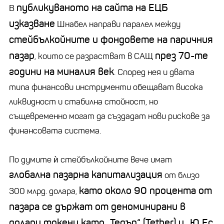
публикуваното на сайта на ЕЦБ
В
изказване
Шнабел направи паралел между
стейбълкойните и фондовете на паричния
пазар
през 70-те
, които се разрастват в САЩ
години на миналия век
. Според нея и двата
типа финансови инструменти обещават висока
ликвидност и стабилна стойност, но
същевременно могат да създадат нови рискове за
финансовата система.
По думите ѝ стейбълкойните вече имат
глобална пазарна капитализация
от близо
като около 90 процента от
300 млрд. долара,
пазара се държат от деноминирани в
долари токени като „Тедър“ (Tether) и „Ю Ес