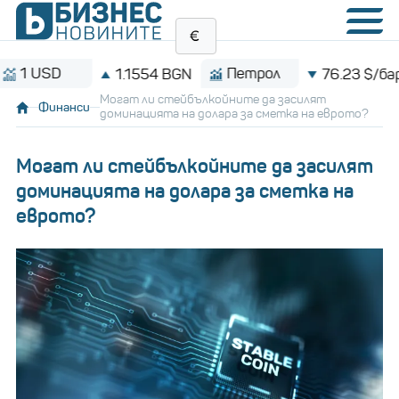
SD
Петрол
1.1554 BGN
76.23 $/барел
Могат ли стейбълкойните да засилят
Финанси
доминацията на долара за сметка на еврото?
Могат ли стейбълкойните да засилят
доминацията на долара за сметка на
еврото?