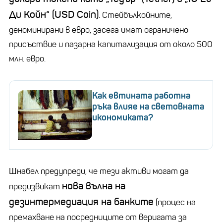
Ди Койн“ (USD Coin)
. Стейбълкойните,
деноминирани в евро, засега имат ограничено
присъствие и пазарна капитализация от около 500
млн. евро.
Как евтината работна
ръка влияе на световната
икономиката?
Шнабел предупреди, че тези активи могат да
нова вълна на
предизвикат
дезинтермедиация на банките
(процес на
премахване на посредниците от веригата за