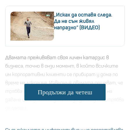
„Исках да оставя следа.
Да не съм живял
напразно“ (ВИДЕО)
Двамата преживяват своя личен катарзис в
бизнеса, точно в онзи момент, в който всичките
им корпоративни клиенти се прибират у дома по
време на локдауна. Изведнъж двамата решават, че
трябва да задвижат този вселенски поток на
Продължи да четеш
даване и получаване, защото за да получиш, трябва
да дадеш.