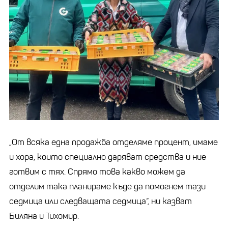
„От всяка една продажба отделяме процент, имаме
и хора, които специално даряват средства и ние
готвим с тях. Спрямо това какво можем да
отделим така планираме къде да помогнем тази
седмица или следващата седмица“, ни казват
Биляна и Тихомир.