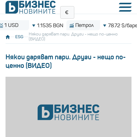
Петрол
Bi
1.1535 BGN
78.72 $/барел
Някои даряват пари. Други - нещо по-ценно
ESG
(ВИДЕО)
Някои даряват пари. Други - нещо по-
ценно (ВИДЕО)