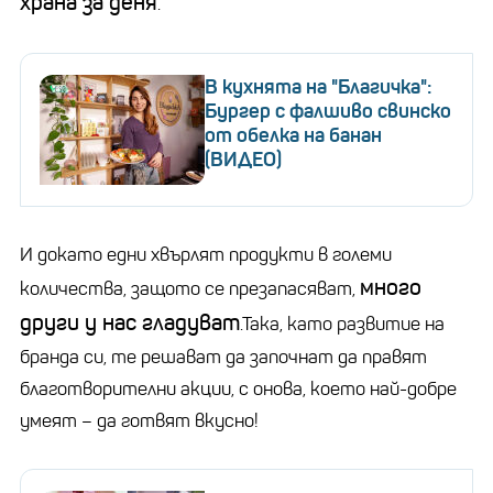
храна за деня
.
В кухнята на "Благичка":
Бургер с фалшиво свинско
от обелка на банан
(ВИДЕО)
И докато едни хвърлят продукти в големи
много
количества, защото се презапасяват,
други у нас гладуват
.Така, като развитие на
бранда си, те решават да започнат да правят
благотворителни акции, с онова, което най-добре
умеят – да готвят вкусно!