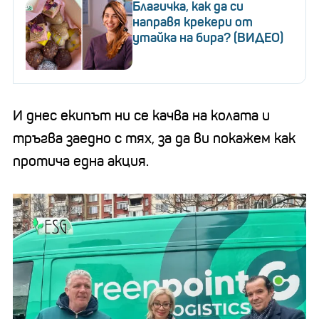
Благичка, как да си
направя крекери от
утайка на бира? (ВИДЕО)
И днес екипът ни се качва на колата и
тръгва заедно с тях, за да ви покажем как
протича една акция.