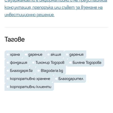
Съдържанието е информативно и не представлява
консултация, препоръка или съвет за вземане на
инвестиционно решение.
Тагове
храна
дарение
акция
дарения
фондация
Тихомир Тодоров
Биляна Тодорова
Благодаря.бг
Blagodaria.bg
корпоративно хранене
Благодарител
корпоративни клиенти
Двамата даряват част от времето си, което