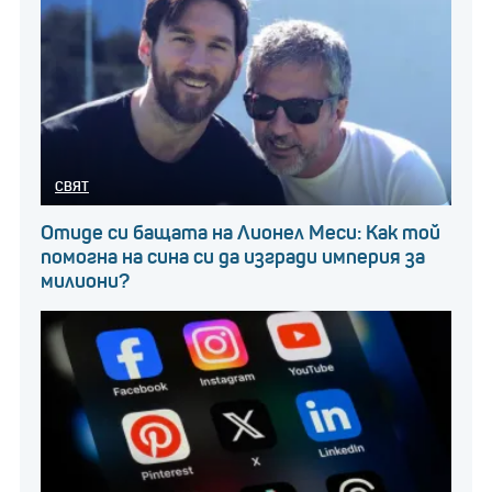
„Съвсем спонтанно в началото се включихме в един
пост във Facebook с молба за помощ. Отидохме,
дарихме храна и изключително много ни хареса
усещането. Докато всички бяхме сковани от
страх в началото на локдауна ние отидохме и
дарихме храна и ни стана хубаво. Стани ни
СВЯТ
благодарно и от там започнахме да го правим всяка
Отиде си бащата на Лионел Меси: Как той
седмица“, казва Биляна.
помогна на сина си да изгради империя за
милиони?