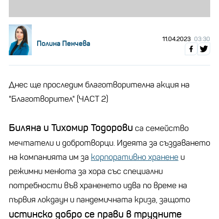
11.04.2023
03:30
Полина Пенчева
Днес ще проследим благотворителна акция на
"Благотворител" (ЧАСТ 2)
Биляна и Тихомир Тодорови
са семейство
мечтатели и добротворци. Идеята за създаването
на компанията им за
корпоративно хранене
и
режимни менюта за хора със специални
потребности във храненето идва по време на
първия локдаун и пандемичната криза, защото
истинско добро се прави в трудните