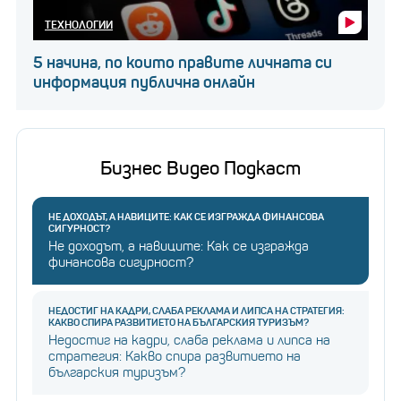
ТЕХНОЛОГИИ
5 начина, по които правите личната си
информация публична онлайн
Така се ражда идеята за фондацията
Бизнес Видео Подкаст
„Благодарител“.
НЕ ДОХОДЪТ, А НАВИЦИТЕ: КАК СЕ ИЗГРАЖДА ФИНАНСОВА
СИГУРНОСТ?
Държим близо 1 млрд. лв. в
Не доходът, а навиците: Как се изгражда
шкафовете си (ВИДЕО)
финансова сигурност?
НЕДОСТИГ НА КАДРИ, СЛАБА РЕКЛАМА И ЛИПСА НА СТРАТЕГИЯ:
КАКВО СПИРА РАЗВИТИЕТО НА БЪЛГАРСКИЯ ТУРИЗЪМ?
Недостиг на кадри, слаба реклама и липса на
стратегия: Какво спира развитието на
българския туризъм?
Първите дарения постъпват по наистина случаен