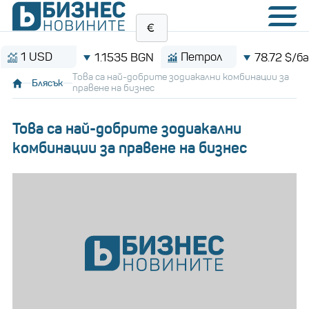
USD
Петрол
1.1535 BGN
78.72 $/барел
Това са най-добрите зодиакални комбинации за
Блясък
правене на бизнес
Това са най-добрите зодиакални
комбинации за правене на бизнес