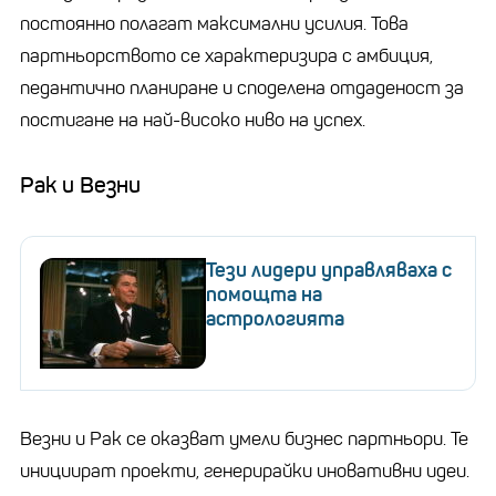
постоянно полагат максимални усилия. Това
партньорството се характеризира с амбиция,
педантично планиране и споделена отдаденост за
постигане на най-високо ниво на успех.
Рак и Везни
Тези лидери управляваха с
помощта на
астрологията
Везни и Рак се оказват умели бизнес партньори. Те
инициират проекти, генерирайки иновативни идеи.