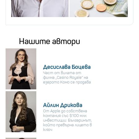
Нашите автори
Десислава Боцева
Част от вилата от
филма „Casino Royale“ на
езерото Комо се продава
Айлин Дрикова
От Apple до собствена
компания със $100 млн.
инвестиции: Българинът,
който превърна лицето в
ключ