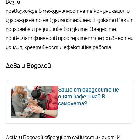
Везни
превъзхожда в междуличностната комуникация и
изграждането на взаимоотношения, докато Ракът
подхранва и разширява връзките. Заедно те
привличат финансов просперитет чрез съвместни
усилия, креативност и ефективна работа.
Дева и Водолей
Защо стюардесите не
пият кафе и чай в
самолета?
Дева и Водолей образуват съвместим дует. И