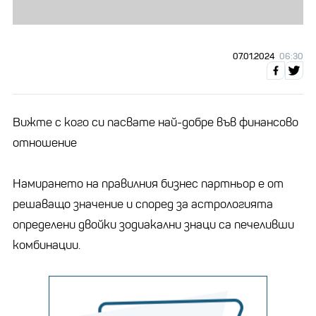
07.01.2024
06:30
Вижте с кого си пасвате най-добре във финансово
отношение
Намирането на правилния бизнес партньор е от
решаващо значение и според за астрологията
определени двойки зодиакални знаци са печеливши
комбинации.