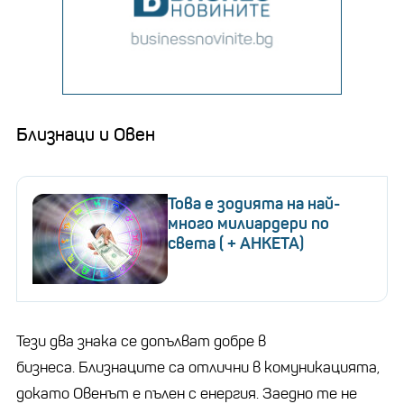
Близнаци и Овен
Това е зодията на най-
много милиардери по
света ( + АНКЕТА)
Тези два знака се допълват добре в
бизнеса. Близнаците са отлични в комуникацията,
докато Овенът е пълен с енергия. Заедно те не