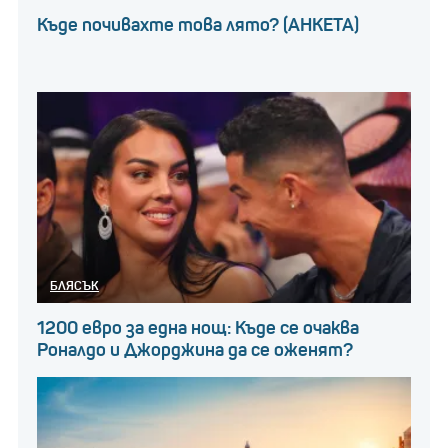
Къде почивахте това лято? (АНКЕТА)
БЛЯСЪК
1200 евро за една нощ: Къде се очаква
Роналдо и Джорджина да се оженят?