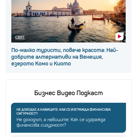
СВЯТ
По-малко туристи, повече красота: Най-
добрите алтернативи на Венеция,
езерото Комо и Киото
Бизнес Видео Подкаст
НЕ ДОХОДЪТ, А НАВИЦИТЕ: КАК СЕ ИЗГРАЖДА ФИНАНСОВА
СИГУРНОСТ?
Не доходът, а навиците: Как се изгражда
финансова сигурност?