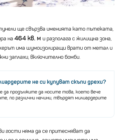
тунели ще свързва именията като пътеката,
464
кв. м
ира на
и разполага с жилищна зона,
нкерът има шумоизолиращи врати от метал и
ни заплахи, включително бомби.
иардерите не си купуват скъпи дрехи?
е да продължите да носите това, което вече
те, по различни начини, твърдят милиардерите
и гости няма да се притесняват да