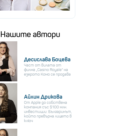
Нашите автори
Десислава Боцева
Част от вилата от
филма „Casino Royale“ на
езерото Комо се продава
Айлин Дрикова
От Apple до собствена
компания със $100 млн.
инвестиции: Българинът,
който превърна лицето в
ключ