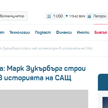
врокалкулатор
ят
Технологии
Пoдкаст
Финанси
Имоти
Блясък
арк Зукърбърг строи най-големия дом в историята на САЩ
ра: Марк Зукърбърг строи
 в историята на САЩ