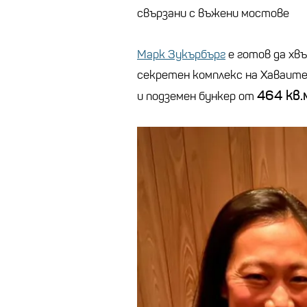
свързани с въжени мостове
Марк Зукърбърг
е готов да хв
секретен комплекс на Хаваите
464
кв.
и подземен бункер от