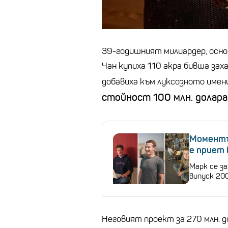
39-годишният милиардер, осно
Чан купиха 110 акра бивша зах
добавиха към луксозното имен
стойност 100 млн. долара
Моментът
е приет 
Марк се за
випуск 200
Неговият проект за 270 млн. д