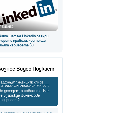
Г БИЗНЕС
ият шеф на LinkedIn разкри
тирите правила, които ще
силят кариерата ви
Бизнес Видео Подкаст
Е ДОХОДЪТ, А НАВИЦИТЕ: КАК СЕ
ИЗГРАЖДА ФИНАНСОВА СИГУРНОСТ?
Не доходът, а навиците: Как
се изгражда финансова
сигурност?