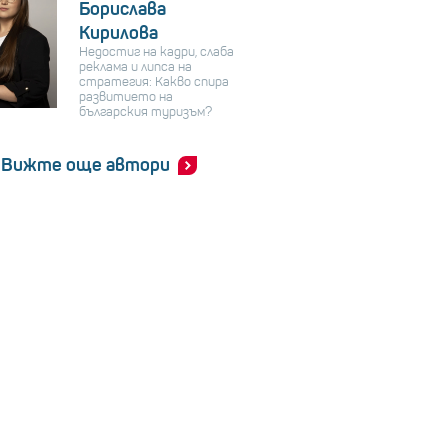
Борислава
Кирилова
Недостиг на кадри, слаба
реклама и липса на
стратегия: Какво спира
развитието на
българския туризъм?
Вижте още автори