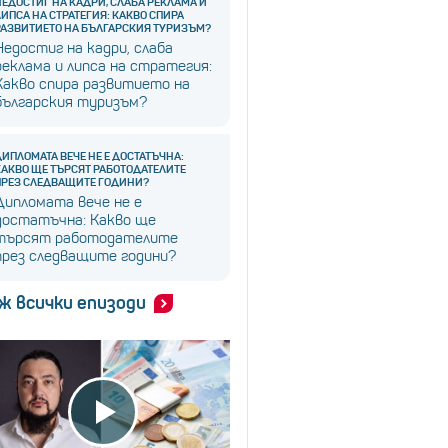
НЕДОСТИГ НА КАДРИ, СЛАБА РЕКЛАМА И
ЛИПСА НА СТРАТЕГИЯ: КАКВО СПИРА
РАЗВИТИЕТО НА БЪЛГАРСКИЯ ТУРИЗЪМ?
Недостиг на кадри, слаба
реклама и липса на стратегия:
Какво спира развитието на
българския туризъм?
ДИПЛОМАТА ВЕЧЕ НЕ Е ДОСТАТЪЧНА:
КАКВО ЩЕ ТЪРСЯТ РАБОТОДАТЕЛИТЕ
ПРЕЗ СЛЕДВАЩИТЕ ГОДИНИ?
Дипломата вече не е
достатъчна: Какво ще
търсят работодателите
през следващите години?
ж всички епизоди