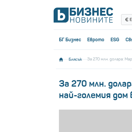
Е
БГ Бизнес
Еврото
ESG
Св
Блясък
За 270 млн. долара: М
За 270 млн. дола
най-големия дом