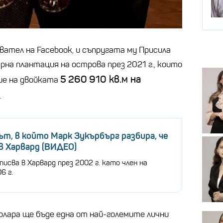
вател на Facebook, и съпругата му Присила
арна плантация на острова през 2021 г., които
5
260
910
кв.м на
ие на двойката
.
, в който Марк Зукърбърг разбира, че
в Харвард (ВИДЕО)
писва в Харвард през 2002 г. като член на
6 г.
олара ще бъде една от най-големите лични