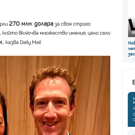
270 млн. долара
ърли
за своя строго
Б
, който включва множество имения, цяло село
м.
, казва Daily Mail.
Нов
че
за
Н