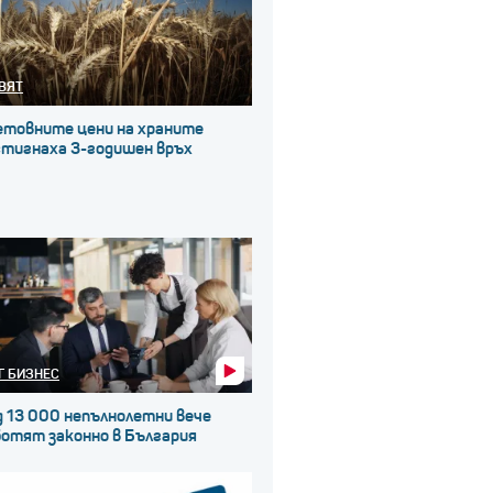
ВЯТ
етовните цени на храните
стигнаха 3-годишен връх
Г БИЗНЕС
д 13 000 непълнолетни вече
ботят законно в България