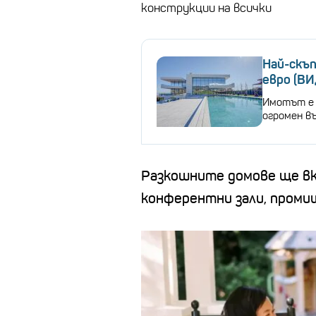
конструкции на всички
Най-скъп
евро (В
Имотът е 
огромен в
Разкошните домове ще вкл
конферентни зали, промиш