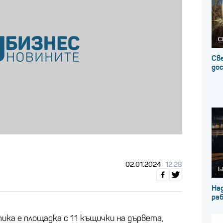
С
Св
до
02.01.2024
12:28
Б
На
ра
ика е площадка с 11 къщички на дървета,