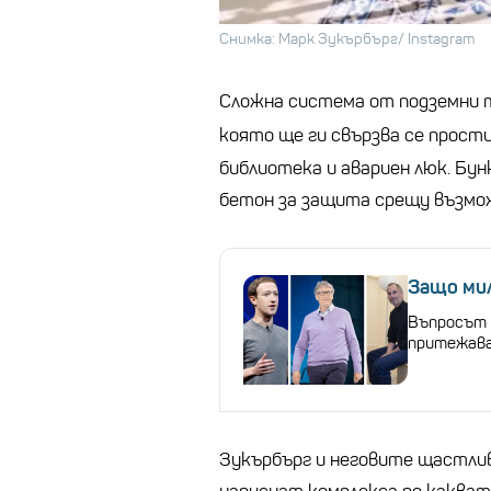
Снимка: Марк Зукърбърг/ Instagram
Сложна система от подземни 
която ще ги свързва се прост
библиотека и авариен люк. Бу
бетон за защита срещу възмож
Защо мил
Въпросът 
притежава
Зукърбърг и неговите щастлив