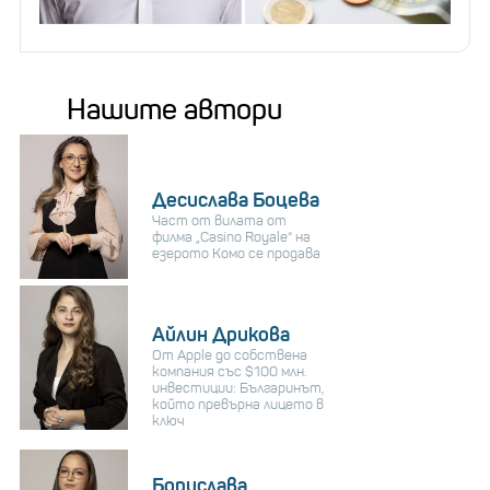
Нашите автори
Десислава Боцева
Част от вилата от
филма „Casino Royale“ на
езерото Комо се продава
Айлин Дрикова
От Apple до собствена
компания със $100 млн.
инвестиции: Българинът,
който превърна лицето в
ключ
Борислава