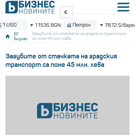
D
Петрол
B
1.1535 BGN
78.72 $/барел
БГ
Загубите от стачката на градския транспорт
Бизнес
са поне 45 млн. лева
Загубите от стачката на градския
транспорт са поне 45 млн. лева