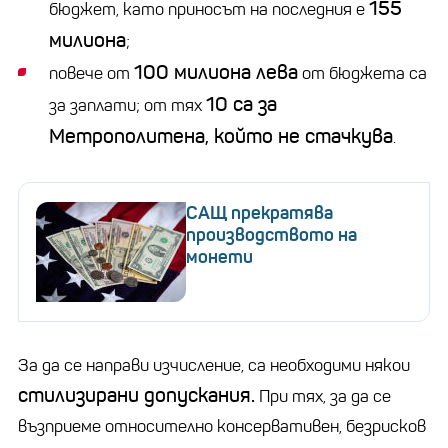
155
бюджет, като приносът на последния е
милиона
;
100 милиона лева
повече от
от бюджета са
10 са за
за заплати; от тях
Метрополитена, който не стачкува
.
САЩ прекратява
производството на
монети
За да се направи изчисление, са необходими някои
стилизирани допускания.
При тях, за да се
възприеме относително консервативен, безрисков