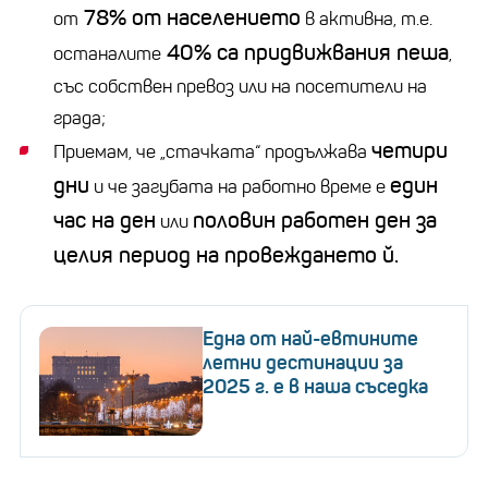
78% от населението
от
в активна, т.е.
40% са придвижвания пеша
останалите
,
със собствен превоз или на посетители на
града;
четири
Приемам, че „стачката“ продължава
дни
един
и че загубата на работно време е
час на ден
половин работен ден за
или
целия период на провеждането й.
Една от най-евтините
летни дестинации за
2025 г. е в наша съседка