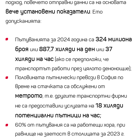
подход, повечето отправни данни са на основата
вече установени показатели
. Ето
допусканията:
324 милиона
Пътуванията за 2024 година са
броя
887,7 хиляди на ден
37
или
или
хиляди на час
(ако се предположи, че
транспортът работи през цялото денонощие);
Половината пътнически превози в София по
време на стачката са обслужени от
метрото
, т.е. другите транспортни фирми
18 хиляди
не са предоставили услугата на
потенциални пътници на час;
60% от пътувания са на работещи хора, при
равнище на заетост в столицата за 2023 г.