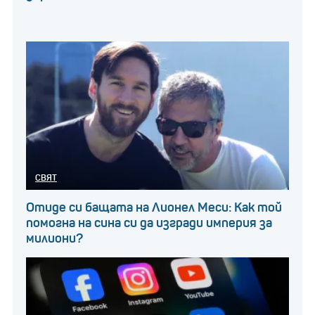
СВЯТ
Отиде си бащата на Лионел Меси: Как той
помогна на сина си да изгради империя за
милиони?