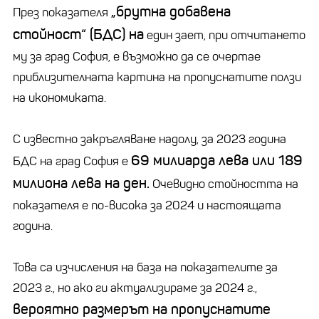
„брутна добавена
През показателя
стойност“ (БДС) на
един зает, при отчитането
му за град София, е възможно да се очертае
приблизителната картина на пропуснатите ползи
на икономиката.
С известно закръгляване надолу, за 2023 година
69 милиарда лева или 189
БДС на град София е
милиона лева на ден.
Очевидно стойността на
показателя е по-висока за 2024 и настоящата
година.
Това са изчисления на база на показателите за
2023 г., но ако ги актуализираме за 2024 г.,
вероятно размерът на пропуснатите