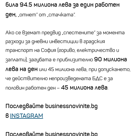
била 94.5 милиона лева за един работен
ден,
„отнет“ от „стачката“.
Ако се вземат предвид „спестените“ за момента
разходи за дневни инвестиции в градския
транспорт на София (гориво, електричество и
90 милиона
заплати), загубата е приблизително
лева на ден
или 45 милиона лева, при допускането,
че действително непроизведената БДС е за
45 милиона лева
половин работен ден –
.
Последвайте businessnovinite.bg
в
INSTAGRAM
Последвайте businessnovinite.bg