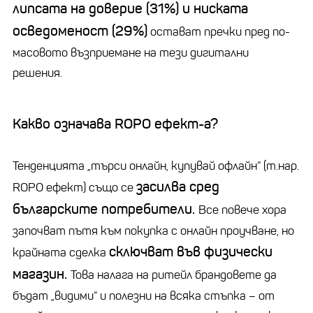
липсата на доверие (31%) и ниската
осведоменост (29%)
остават пречки пред по-
масовото възприемане на тези дигитални
решения.
Какво означава ROPO ефект-а?
Тенденцията „търси онлайн, купувай офлайн“ (т.нар.
засилва сред
ROPO ефект) също се
българските потребители.
Все повече хора
започват пътя към покупка с онлайн проучване, но
сключват във физически
крайната сделка
магазин.
Това налага на ритейл брандовете да
бъдат „видими“ и полезни на всяка стъпка – от