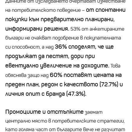
Данните от изследването очертават изместване
от спонтанни
на потребителското поведение –
покупки към предварително планирани,
информирани решения.
53% от анкетираните
българи не очакват подобрение в покупателната
36% споделят, че ще
си способност, а над
продължат да пестят, дори при
евентуално увеличение на доходите.
Това
60% поставят цената на
обяснява защо над
преден план, редом с качеството (72.7%) и
личния опит с бранда (47.3%).
Промоциите и отстъпките
заемат
централно място в потребителските стратегии,
като голяма част от българите вече не разчитат