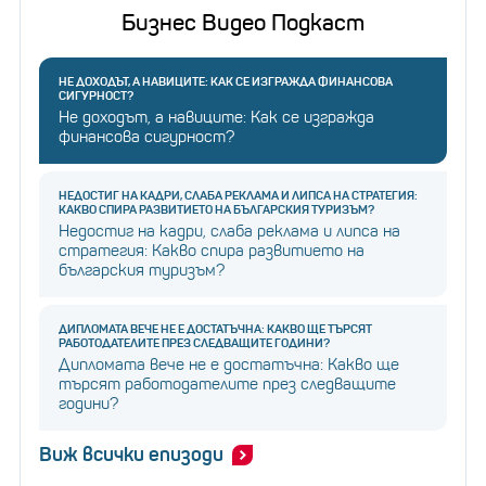
Бизнес Видео Подкаст
НЕ ДОХОДЪТ, А НАВИЦИТЕ: КАК СЕ ИЗГРАЖДА ФИНАНСОВА
СИГУРНОСТ?
Не доходът, а навиците: Как се изгражда
финансова сигурност?
НЕДОСТИГ НА КАДРИ, СЛАБА РЕКЛАМА И ЛИПСА НА СТРАТЕГИЯ:
КАКВО СПИРА РАЗВИТИЕТО НА БЪЛГАРСКИЯ ТУРИЗЪМ?
Недостиг на кадри, слаба реклама и липса на
стратегия: Какво спира развитието на
българския туризъм?
ДИПЛОМАТА ВЕЧЕ НЕ Е ДОСТАТЪЧНА: КАКВО ЩЕ ТЪРСЯТ
РАБОТОДАТЕЛИТЕ ПРЕЗ СЛЕДВАЩИТЕ ГОДИНИ?
Дипломата вече не е достатъчна: Какво ще
търсят работодателите през следващите
години?
Виж всички епизоди