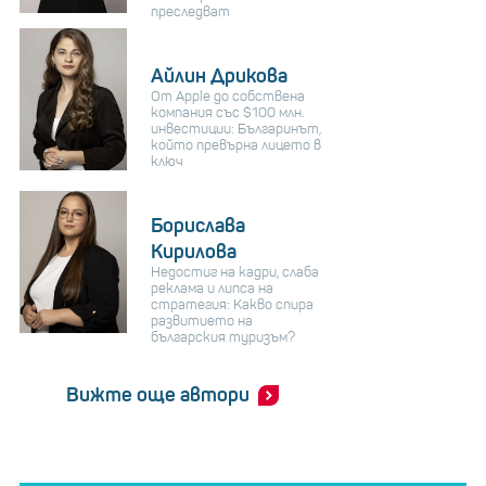
преследват
Айлин Дрикова
От Apple до собствена
компания със $100 млн.
инвестиции: Българинът,
който превърна лицето в
ключ
Борислава
Кирилова
Недостиг на кадри, слаба
реклама и липса на
стратегия: Какво спира
развитието на
българския туризъм?
Вижте още автори