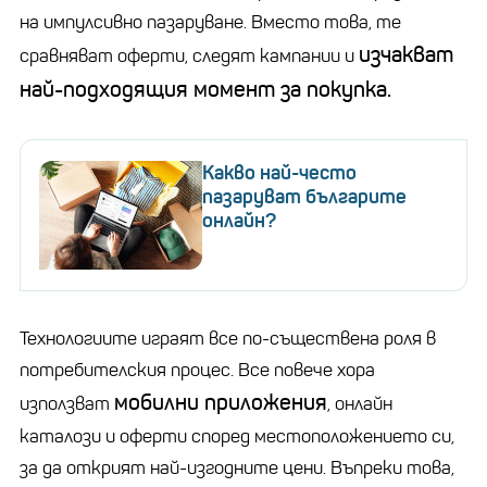
на импулсивно пазаруване. Вместо това, те
изчакват
сравняват оферти, следят кампании и
най-подходящия момент за покупка.
Какво най-често
пазаруват българите
онлайн?
Технологиите играят все по-съществена роля в
потребителския процес. Все повече хора
мобилни приложения
използват
, онлайн
каталози и оферти според местоположението си,
за да открият най-изгодните цени. Въпреки това,