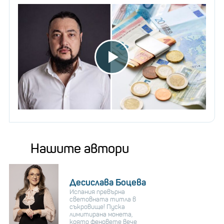
Нашите автори
Десислава Боцева
Испания превърна
световната титла в
съкровище! Пуска
лимитирана монета,
която феновете вече