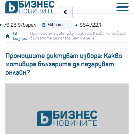
Bitcoin
3 $/барел
$64,722.1
БГ
Промоциите диктуват избора: Какво мотивира
Бизнес
българите да пазаруват онлайн?
Промоциите диктуват избора: Какво
мотивира българите да пазаруват
онлайн?