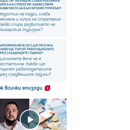
НЕДОСТИГ НА КАДРИ, СЛАБА РЕКЛАМА И
ЛИПСА НА СТРАТЕГИЯ: КАКВО СПИРА
РАЗВИТИЕТО НА БЪЛГАРСКИЯ ТУРИЗЪМ?
Недостиг на кадри, слаба
реклама и липса на стратегия:
Какво спира развитието на
българския туризъм?
ДИПЛОМАТА ВЕЧЕ НЕ Е ДОСТАТЪЧНА:
КАКВО ЩЕ ТЪРСЯТ РАБОТОДАТЕЛИТЕ
ПРЕЗ СЛЕДВАЩИТЕ ГОДИНИ?
Дипломата вече не е
достатъчна: Какво ще
търсят работодателите
през следващите години?
ж всички епизоди