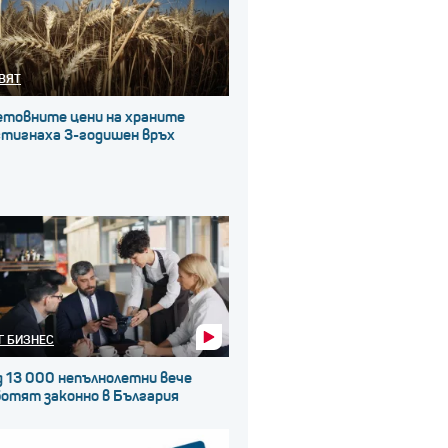
ВЯТ
етовните цени на храните
стигнаха 3-годишен връх
Г БИЗНЕС
д 13 000 непълнолетни вече
ботят законно в България