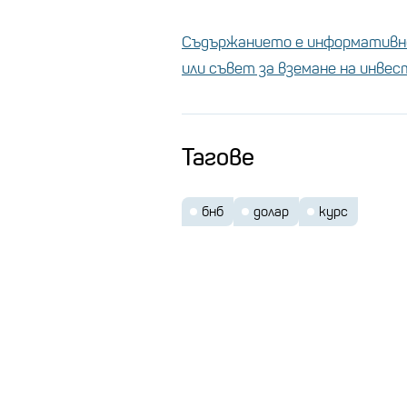
Съдържанието е информативно
или съвет за вземане на инве
Тагове
бнб
долар
курс