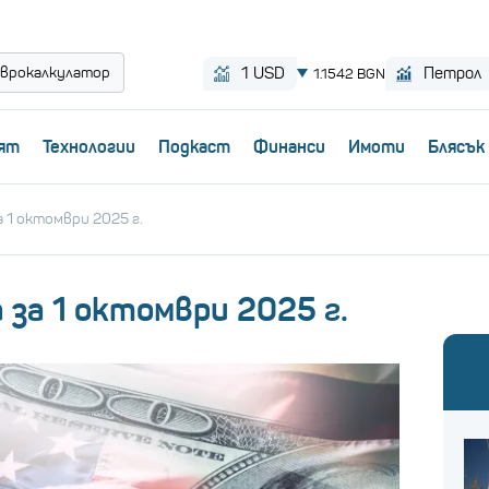
врокалкулатор
ят
Технологии
Пoдкаст
Финанси
Имоти
Блясък
 1 октомври 2025 г.
 за 1 октомври 2025 г.