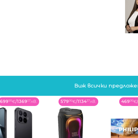
Виж всички предлож
699
99
€
/
1369
07
лв.
579
99
€
/
1134
37
лв.
469
99
€