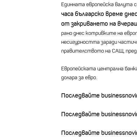
Единната европейска валута с
часа българско време днес
от закриването на вчера
рано днес котривките на еврот
несигурността заради частич
правителството на САЩ, пред
Европейската централна банка
долара за еврo.
Последвайте businessnovin
Последвайте businessnovi
Последвайте businessnovin