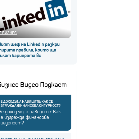
Г БИЗНЕС
ият шеф на LinkedIn разкри
тирите правила, които ще
силят кариерата ви
Бизнес Видео Подкаст
Е ДОХОДЪТ, А НАВИЦИТЕ: КАК СЕ
ИЗГРАЖДА ФИНАНСОВА СИГУРНОСТ?
Не доходът, а навиците: Как
се изгражда финансова
сигурност?