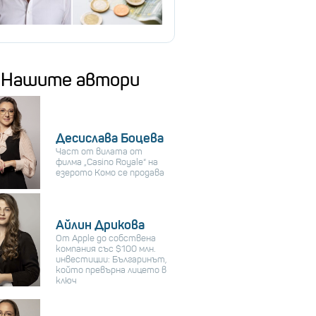
Нашите автори
Десислава Боцева
Част от вилата от
филма „Casino Royale“ на
езерото Комо се продава
Айлин Дрикова
От Apple до собствена
компания със $100 млн.
инвестиции: Българинът,
който превърна лицето в
ключ