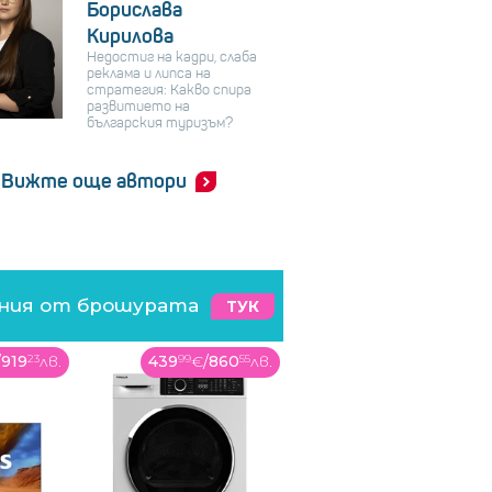
Борислава
Кирилова
Недостиг на кадри, слаба
реклама и липса на
стратегия: Какво спира
развитието на
българския туризъм?
Вижте още автори
ения от брошурата
ТУК
/
919
23
лв.
439
99
€
/
860
55
лв.
529
99
€
/
1036
58
лв.