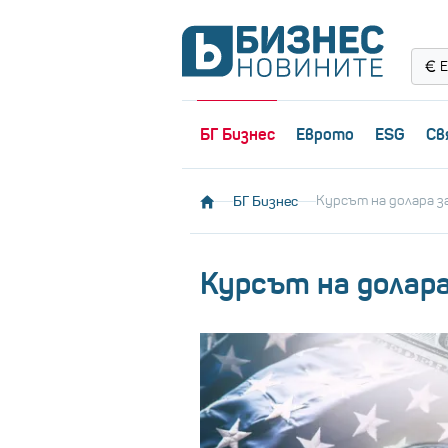
Е
БГ Бизнес
Еврото
ESG
Св
БГ Бизнес
Курсът на долара за
Курсът на долара