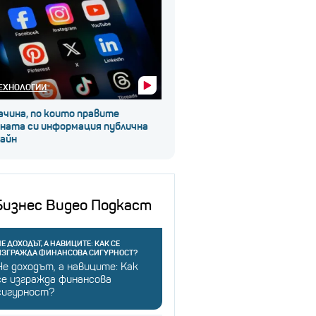
ЕХНОЛОГИИ
ачина, по които правите
чната си информация публична
лайн
Бизнес Видео Подкаст
Е ДОХОДЪТ, А НАВИЦИТЕ: КАК СЕ
ИЗГРАЖДА ФИНАНСОВА СИГУРНОСТ?
Не доходът, а навиците: Как
се изгражда финансова
сигурност?