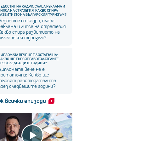
НЕДОСТИГ НА КАДРИ, СЛАБА РЕКЛАМА И
ЛИПСА НА СТРАТЕГИЯ: КАКВО СПИРА
РАЗВИТИЕТО НА БЪЛГАРСКИЯ ТУРИЗЪМ?
Недостиг на кадри, слаба
реклама и липса на стратегия:
Какво спира развитието на
българския туризъм?
ДИПЛОМАТА ВЕЧЕ НЕ Е ДОСТАТЪЧНА:
КАКВО ЩЕ ТЪРСЯТ РАБОТОДАТЕЛИТЕ
ПРЕЗ СЛЕДВАЩИТЕ ГОДИНИ?
Дипломата вече не е
достатъчна: Какво ще
търсят работодателите
през следващите години?
ж всички епизоди