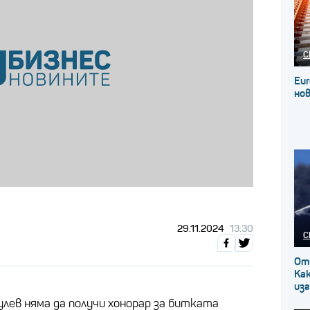
С
Eur
нов
29.11.2024
13:30
С
От
Как
изг
лев няма да получи хонорар за битката