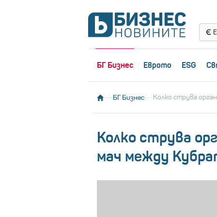
Е
БГ Бизнес
Еврото
ESG
Св
БГ Бизнес
Колко струва орган
Колко струва ор
мач между Кубра