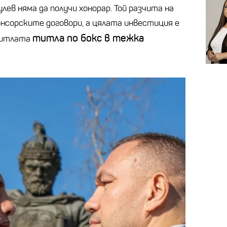
ев няма да получи хонорар. Той разчита на
онсорските договори, а цялата инвестиция е
титла по бокс в тежка
титлата