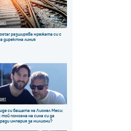
ВЯТ
ostar разширява мрежата си с
а директна линия
ВЯТ
иде си бащата на Лионел Меси:
 той помогна на сина си да
ради империя за милиони?