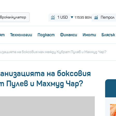
врокалкулатор
ят
Технологии
Пoдкаст
Финанси
Имоти
Блясък
изацията на боксовия мач между Кубрат Пулев и Махмуд Чар?
ганизацията на боксовия
т Пулев и Махмуд Чар?