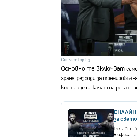
Снимка: Lap.bg
Основно те включват
само
храна, разходи за тренировъчна
които ще се качат на ринга пр
ОНЛАЙН 
за свет
Гледайте 
в ефира на 