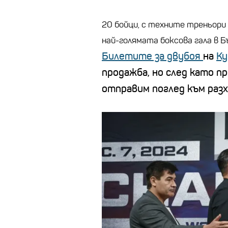
20 бойци, с техните треньори 
най-голямата боксова гала в Б
Билетите за двубоя
на
Ку
продажба, но след като п
отправим поглед към
раз