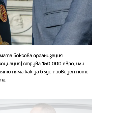
мата боксова организация –
социация)
струва 150 000 евро, или
която няма как да бъде проведен нито
та.