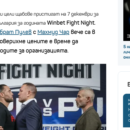
и цели щабове пристигат на 7 декември за
Winbet Fight Night
.
ългария за годината
брат Пулев
с
Махмуд Чар
вече са в
Т
роверихме цените е време да
5 н
ходите за организацията.
ли
он
Н