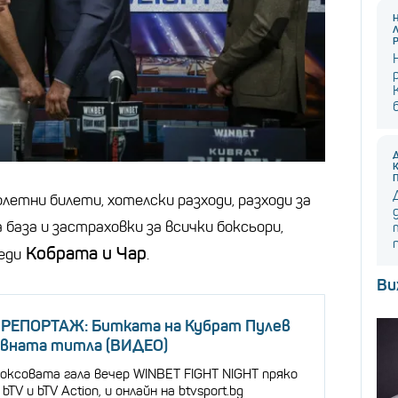
летни билети, хотелски разходи, разходи за
 база и застраховки за всички боксьори,
Кобрата и Чар
еди
.
Ви
РЕПОРТАЖ: Битката на Кубрат Пулев
овната титла (ВИДЕО)
боксовата гала вечер WINBET FIGHT NIGHT пряко
bTV и bTV Action, и онлайн на btvsport.bg