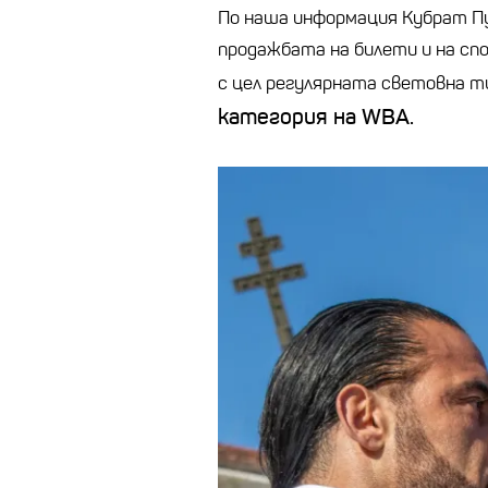
По наша информация Кубрат Пул
продажбата на билети и на сп
с цел регулярната световна 
категория на WBA.