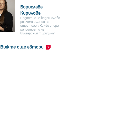
Борислава
Кирилова
Недостиг на кадри, слаба
реклама и липса на
стратегия: Какво спира
развитието на
българския туризъм?
Вижте още автори