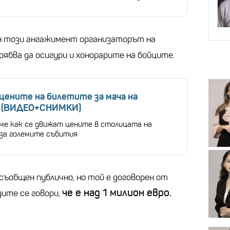
ен този ангажимент организаторът на
ябва да осигури и хонорарите на бойците.
цените на билетите за мача на
 (ВИДЕО+СНИМКИ)
ме как се движат цените в столицата на
за големите събития
съобщен публично, но той е договорен от
че е над 1 милион евро.
дите се говори,