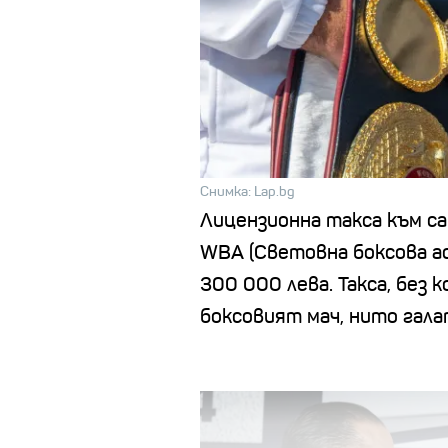
Снимка: Lap.bg
Лицензионна такса към са
WBA
(Световна боксова а
300 000 лева. Такса, без 
боксовият мач, нито гала