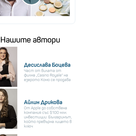
Нашите автори
Десислава Боцева
Част от вилата от
филма „Casino Royale“ на
езерото Комо се продава
Айлин Дрикова
От Apple до собствена
компания със $100 млн.
инвестиции: Българинът,
който превърна лицето в
ключ