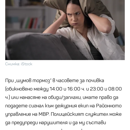
Снимка: iStock
При „шумов тормоз“ в часовете за почивка
(обикновено между 14:00 и 16:00 ч. и 23:00 и 08:00
ч.) или нанасяне на обиди/заплахи, имате право да
подадете сигнал към дежурния екип на Районното
управление на МВР. Полицейският служител може
да предупреди нарушителя и да му състави