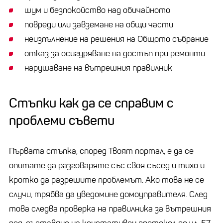
шум и безпокойство над обичайното
повреди или завземане на общи части
неизпълнение на решения на Общото събрание
отказ за осигуряване на достъп при ремонти
нарушаване на вътрешния правилник
Стъпки как да се справим с
проблеми съвети
Първата стъпка, според Твоят портал, е да се
опитате да разговаряте със своя съсед и тихо и
кротко да разрешите проблемът. Ако това не се
случи, трябва да уведомине домоуправителя. След
това следва проверка на правилника за вътрешния