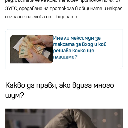
ред, съставяне на констативен протокол по чл. 57
ЗУЕС, предаване на протокола в общината и накрая
налагане на глоба от общината.
Има ли максимум за
таксата за вход и кой
решава колко ще
плащаме?
Какво да правя, ако вдига много
шум?