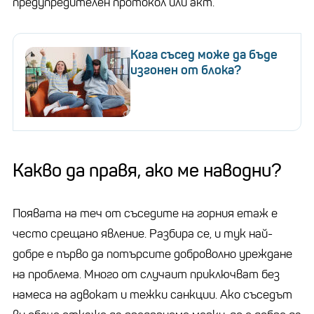
предупредителен протокол или акт.
Кога съсед може да бъде
изгонен от блока?
Какво да правя, ако ме наводни?
Появата на теч от съседите на горния етаж е
често срещано явление. Разбира се, и тук най-
добре е първо да потърсите доброволно уреждане
на проблема. Много от случаит приключват без
намеса на адвокат и тежки санкции. Ако съседът