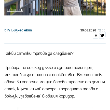
БГ БИЗНЕС
bTV Бизнес екип
30.06.2026
12:00
Какви стъпки трябва да следваме?
Прибирате се след дълъг и изтощителен ден,
мечтаейки за тишина и спокйствие. Вместо това
обаче ви посреща мощно басово тресене от долния
етаж, кучешки лай отгоре и поредната торба с
боклук, „забравена“ в общия коридор.