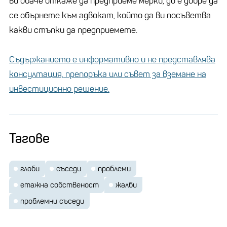
ви обаче откаже да предприеме мерки, до е добре да
се обърнете към адвокат, който да ви посъветва
какви стъпки да предприемете.
Съдържанието е информативно и не представлява
консултация, препоръка или съвет за вземане на
инвестиционно решение.
Тагове
глоби
съседи
проблеми
етажна собственост
жалби
проблемни съседи