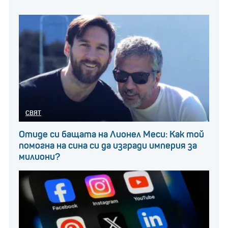
СВЯТ
Отиде си бащата на Лионел Меси: Как той
помогна на сина си да изгради империя за
милиони?