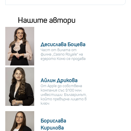
Нашите автори
Десислава Боцева
Част от вилата от
филма „Casino Royale“ на
езерото Комо се продава
Айлин Дрикова
От Apple до собствена
компания със $100 млн.
инвестиции: Българинът,
който превърна лицето в
ключ
Борислава
Кирилова