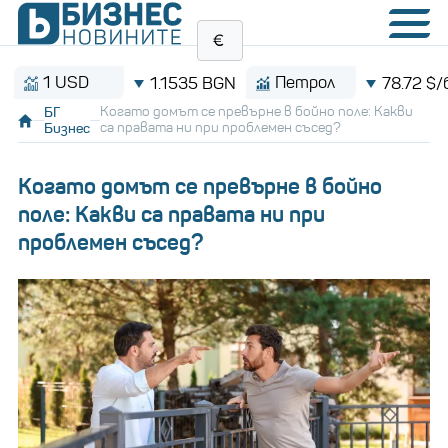
 USD
Петрол
1.1535 BGN
78.72 $/барел
БГ
Когато домът се превърне в бойно поле: Какви
Бизнес
са правата ни при проблемен съсед?
Когато домът се превърне в бойно
поле: Какви са правата ни при
проблемен съсед?