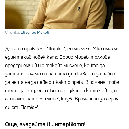
Снимка:
Евгений Милов
Докато правехме "Тютюн", си мислех- "Ако имахме
един такъв човек като Борис Морев, толкова
предприемчив и с такова мислене, който да
застане начело на нашата държава, но да работи
за нея, а не за себе си, както прави в романа, това
щеше да е чудесно. Борис е ужасен като човек, но
гениален като мислене", казва Врачански за героя
си от "Тютюн".
Още, гледайте в интервюто!