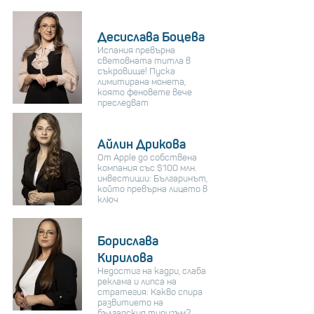
Десислава Боцева
Испания превърна
световната титла в
съкровище! Пуска
лимитирана монета,
която феновете вече
преследват
Айлин Дрикова
От Apple до собствена
компания със $100 млн.
инвестиции: Българинът,
който превърна лицето в
ключ
Борислава
Кирилова
Недостиг на кадри, слаба
реклама и липса на
стратегия: Какво спира
развитието на
българския туризъм?