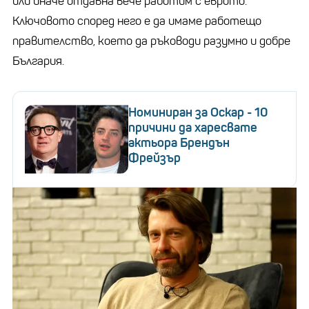
или иначе отдавна вече работим с еврото.
Ключовото според него е да имаме работещо
правителство, което да ръководи разумно и добре
България.
Номиниран за Оскар - 10
причини да харесвате
актьора Брендън
Фрейзър