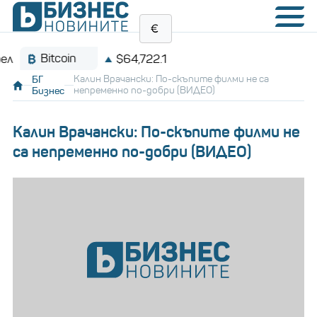
Bitcoin
$64,722.1
БГ
Калин Врачански: По-скъпите филми не са
Бизнес
непременно по-добри (ВИДЕО)
Калин Врачански: По-скъпите филми не
са непременно по-добри (ВИДЕО)