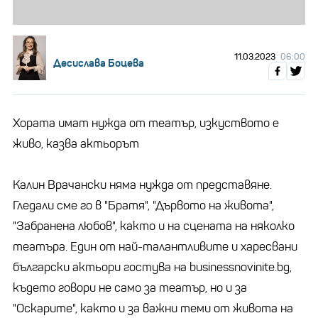
11.03.2023
06:00
Десислава Боцева
Хората имат нужда от театър, изкуството е
живо, казва актьорът
Калин Врачански няма нужда от представяне.
Гледали сме го в "Братя", "Дървото на живота",
"Забранена любов", както и на сцената на няколко
театъра. Един от най-талантливите и харесвани
български актьори гостува на businessnovinite.bg,
където говори не само за театър, но и за
"Оскарите", както и за важни теми от живота на