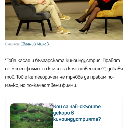
Снимка:
Евгений Милов
"Това касае и българската киноиндустрия. Правят
се много филми, но колко са качествените?", добавя
той. Той е категоричен, че трябва да правим по-
малко, но по-качествени филми.
Кои са най-скъпите
декори в
киноиндустрията?