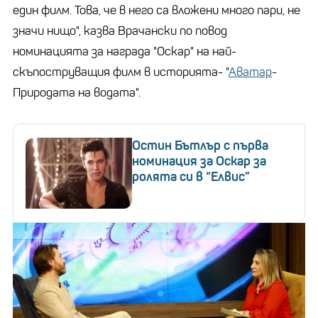
един филм. Това, че в него са вложени много пари, не
значи нищо", казва Врачански по повод
номинацията за награда "Оскар" на най-
скъпоструващия филм в историята- "
Аватар
-
Природата на водата".
Остин Бътлър с първа
номинация за Оскар за
ролята си в “Елвис”